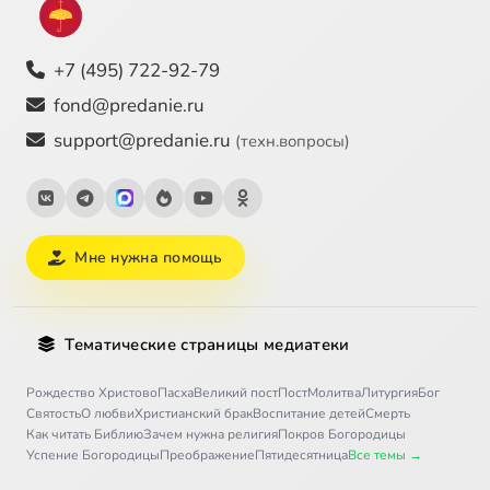
+7 (495) 722-92-79
fond@predanie.ru
support@predanie.ru
(техн.вопросы)
Мне нужна помощь
Тематические страницы медиатеки
Рождество Христово
Пасха
Великий пост
Пост
Молитва
Литургия
Бог
Святость
О любви
Христианский брак
Воспитание детей
Смерть
Как читать Библию
Зачем нужна религия
Покров Богородицы
Успение Богородицы
Преображение
Пятидесятница
Все темы →