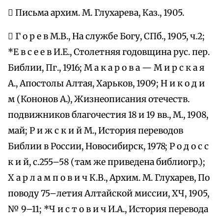
 Письма архим. М. Глухарева, Каз., 1905.
 Г о р е в М.В., На службе Богу, СПб., 1905, ч.2;
*Е в с е е в И.Е., Столетняя годовщина рус. пер.
Библии, Пг., 1916; М а к а р о в а — М и р с к а я
А., Апостолы Алтая, Харьков, 1909; Н и к о д и
м (Кононов А.), Жизнеописания отечеств.
подвижников благочестия 18 и 19 вв., М., 1908,
май; Р и ж с к и й М., История переводов
Библии в России, Новосибирск, 1978; Р о д о с с
к и й, с.255–58 (там же приведена библиогр.);
Х а р л а м п о в и ч К.В., Архим. М. Глухарев, По
поводу 75–летия Алтайской миссии, ХЧ, 1905,
№ 9–11; *Ч и с т о в и ч И.А., История перевода