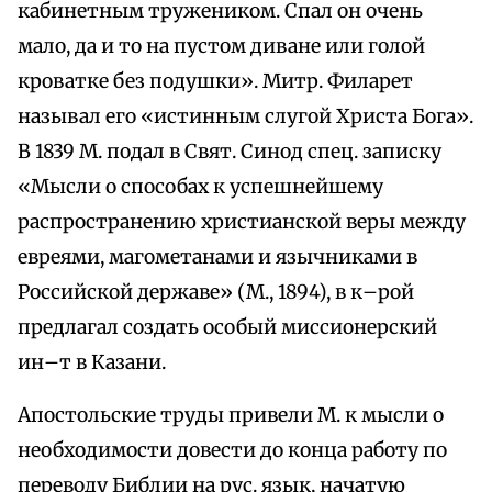
кабинетным тружеником. Спал он очень
мало, да и то на пустом диване или голой
кроватке без подушки». Митр. Филарет
называл его «истинным слугой Христа Бога».
В 1839 М. подал в Свят. Синод спец. записку
«Мысли о способах к успешнейшему
распространению христианской веры между
евреями, магометанами и язычниками в
Российской державе» (М., 1894), в к–рой
предлагал создать особый миссионерский
ин–т в Казани.
Апостольские труды привели М. к мысли о
необходимости довести до конца работу по
переводу Библии на рус. язык, начатую