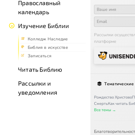
Православный
календарь
Изучение Библии
Рассылки осуществ
Колледж Наследие
платформе
Библия в искусстве
Записаться
Читать Библию
Рассылки и
Тематические
уведомления
Рождество Христово
П
Смерть
Как читать Б
Все темы →
Благотворительнос