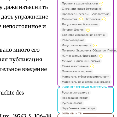
Практика духовной жизни
ду даже изъяснить
Систематическое богословие
Проповеди, беседы
Апологетика
ь дать упражнение
Философия
Патрология
Литургическое богословие
е непостоянное и
История Церкви
Единство и разделения христиан
Религиоведение
Искусство и культура
вало много его
Политика. Экономика. Общество. Публи
Жития святых, биографии
дняя публикация
Мемуары, дневники, письма
Семья и воспитание
ятельное введение
Психология и терапия
Материалы о благотворительности
Материалы на иностранных языках
ХУДОЖЕСТВЕННАЯ ЛИТЕРАТУРА
chichte des
Русская литература
Переводная поэзия
Русская поэзия
Зарубежная литература
ФИЛЬМЫ И ТВ
Lpz., 19243, S. 106–18