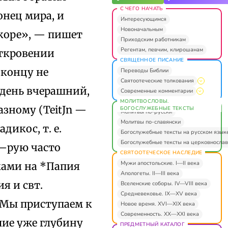
С ЧЕГО НАЧАТЬ
онец мира, и
Интересующимся
Новоначальным
коре», — пишет
Приходским работникам
Регентам, певчим, клирошанам
Откровении
СВЯЩЕННОЕ ПИСАНИЕ
 концу не
Переводы Библии
Святоотеческие толкования
 день вчерашний,
Современные комментарии
МОЛИТВОСЛОВЫ.
разному (TeitЈn —
БОГОСЛУЖЕБНЫЕ ТЕКСТЫ
Молитвы по-русски
Молитвы по-славянски
дикос, т. е.
Богослужебные тексты на русском язык
Богослужебные тексты на церковнослав
к–рую часто
СВЯТООТЕЧЕСКОЕ НАСЛЕДИЕ
Мужи апостольские. I—II века
ками на *Папия
Апологеты. II—III века
я и свт.
Вселенские соборы. IV—VIII века
Средневековье. IX—XV века
«Мы приступаем к
Новое время. XVI—XIX века
Современность. XX—XXI века
ие уже глубину
ПРЕДМЕТНЫЙ КАТАЛОГ