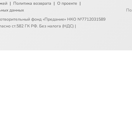
ежей
|
Политика возврата
|
О проекте
|
ьных данных
По
готворительный фонд «Предание» НКО №7712031589
асно ст.582 ГК РФ. Без налога (НДС)
|