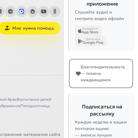
приложение
Слушайте аудио и
смотрите видео офлайн
Мне нужна помощь
Загрузите в
App Store
Доступно в
Google Play
Благотворительность
— помочь
нуждающимся
кий брак
Воспитание детей
ображение
Пятидесятница
Подписаться на
рассылку
Каждую неделю в вашем
почтовом ящике:
остранение материалов сайта
— анонсы лучших