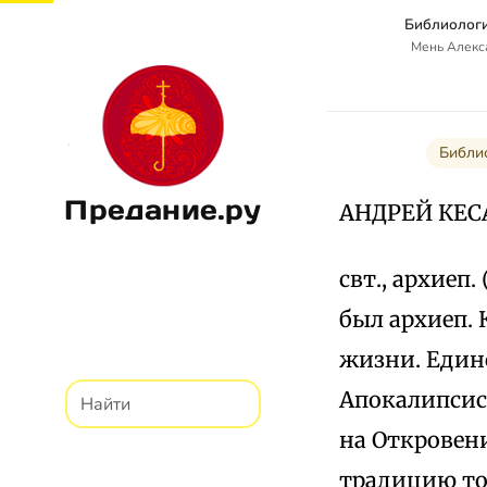
Библиологи
Мень Алекс
Библи
Предание.ру
АНДРЕЙ КЕ
свт., архиеп.
был архиеп.
жизни. Един
Апокалипсис
на Откровен
традицию то