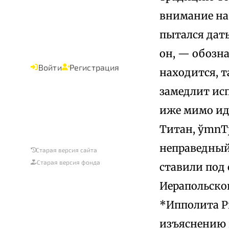
внимание на 
пытался дат
он, — обозна
Войти
Регистрация
находится, т
замедлит исп
иже мимо иде
Титан, ўmnТj
неправедный 
Старая версия сайта
Старая версия фонда
ставили под 
Иерапольског
*Ипполита Р
изъяснению 