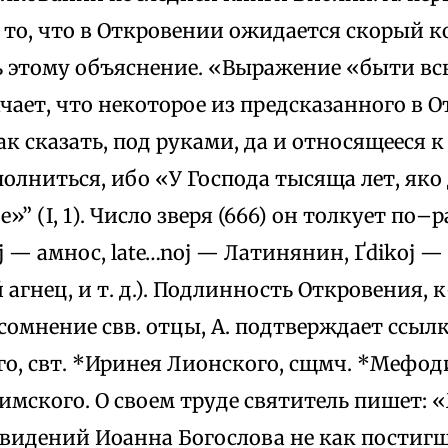
то, что в Откровении ожидается скорый к
ь этому объяснение. «Выражение «быти вс
чает, что некоторое из предсказанного в 
ак сказать, под руками, да и относящееся к
олниться, ибо «У Господа тысяща лет, яко
»” (I, 1). Число зверя (666) он толкует по–
 — амнос, late…noj — Латинянин, Ґdikoj — а
агнец, и т. д.). Подлинность Откровения, 
сомнение cвв. отцы, А. подтверждает ссыл
о, свт. *Иринея Лионского, сщмч. *Мефоди
имского. О своем труде святитель пишет: 
видений Иоанна Богослова не как постигш