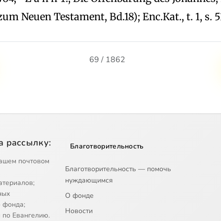
 Neuen Testament, Bd.18); Еnc.Кat., t. 1, s. 5
69 / 1862
а рассылку:
Благотворительность
ашем почтовом
Благотворительность — помочь
нуждающимся
атериалов;
ных
О фонде
 фонда;
Новости
 по Евангелию.