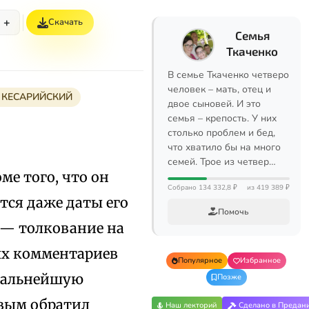
+
Скачать
Семья
Ткаченко
В семье Ткаченко четверо
человек – мать, отец и
 КЕСАРИЙСКИЙ
двое сыновей. И это
семья – крепость. У них
столько проблем и бед,
что хватило бы на много
семей. Трое из четвер…
оме того, что он
Собрано 134 332,8 ₽
из 419 389 ₽
тся даже даты его
Помочь
 — толкование на
ых комментариев
Популярное
Избранное
 дальнейшую
Позже
рвым обратил
Наш лекторий
Сделано в Предан