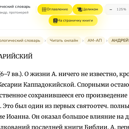
ческий словарь
−
Оглавление
Целиком
125%
андр, протоиерей
На страничку книги
ологический словарь
Читать онлайн
АМ–АП
АНДРЕЙ
САРИЙСКИЙ
 (6–7 вв.). О жизни А. ничего не известно, кр
 Кесарии Каппадокийской. Спорными остаю
ственное сохранившееся его произведение
. Это был один из первых святоотеч. полн
ие Иоанна. Он оказал большое влияние на
лкований последней книги Библии. А. пе