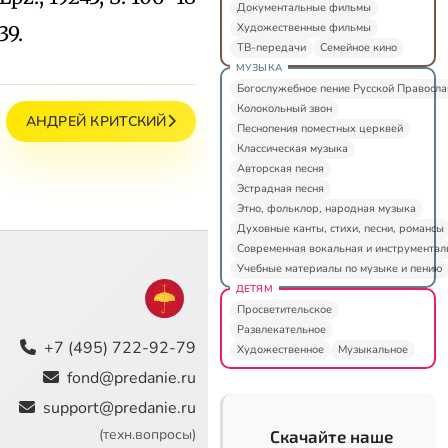
Документальные фильмы
Художественные фильмы
39.
ТВ-передачи
Семейное кино
МУЗЫКА
Богослужебное пение Русской Правосл
Колокольный звон
АНДРЕЙ КРИТСКИЙ
Песнопения поместных церквей
Классическая музыка
Авторская песня
Эстрадная песня
Этно, фольклор, народная музыка
Духовные канты, стихи, песни, романсы
Современная вокальная и инструментал
Учебные материалы по музыке и пению
ДЕТЯМ
Просветительское
Развлекательное
+7 (495) 722-92-79
Художественное
Музыкальное
fond@predanie.ru
support@predanie.ru
(техн.вопросы)
Скачайте наше