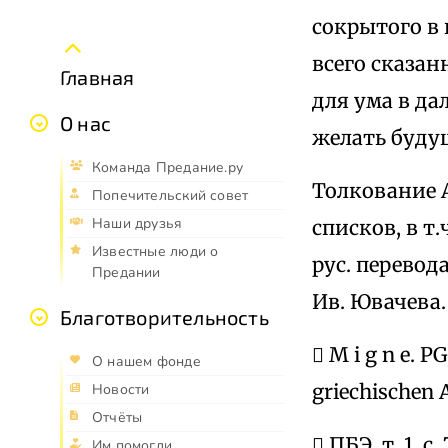
сокрытого в 
всего сказан
Главная
для ума в д
О нас
желать будущ
Команда Предание.ру
Толкование А
Попечительский совет
Наши друзья
списков, в т
Известные люди о
рус. перевод
Предании
Ив. Ювачева.
Благотворительность
 M i g n e. P
О нашем фонде
griechischen A
Новости
Отчёты
 ПБЭ, т. 1, с
Им помогли