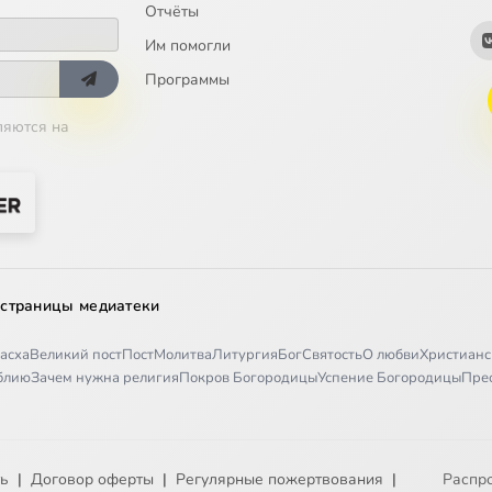
Отчёты
Им помогли
Программы
ляются на
 страницы медиатеки
асха
Великий пост
Пост
Молитва
Литургия
Бог
Святость
О любви
Христианс
иблию
Зачем нужна религия
Покров Богородицы
Успение Богородицы
Пре
ть
|
Договор оферты
|
Регулярные пожертвования
|
Распр