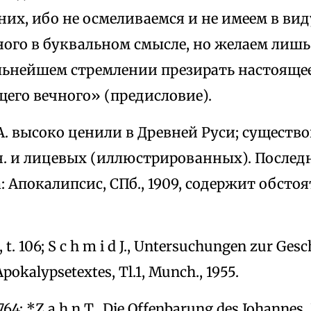
них, ибо не осмеливаемся и не имеем в ви
ного в буквальном смысле, но желаем лиш
альнейшем стремлении презирать настояще
его вечного» (предисловие).
. высоко ценили в Древней Руси; существо
.ч. и лицевых (иллюстрированных). После
а: Апокалипсис, СПб., 1909, содержит обсто
G, t. 106; S c h m i d J., Untersuchungen zur Ges
pokalypsetextes, Tl.1, Munch., 1955.
. 764; *Z a h n T., Die Offenbarung des Johannes, 