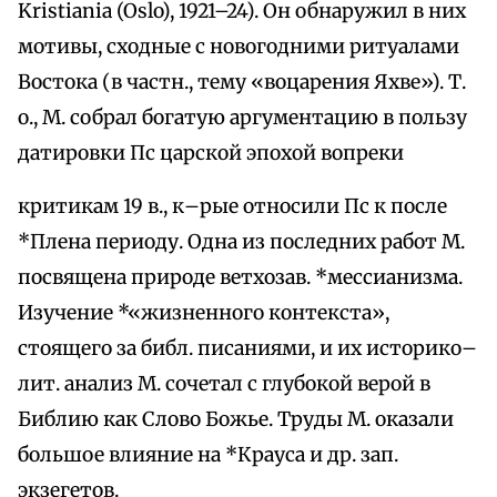
Kristiania (Oslo), 1921–24). Он обнаружил в них
мотивы, сходные с новогодними ритуалами
Востока (в частн., тему «воцарения Яхве»). Т.
о., М. собрал богатую аргументацию в пользу
датировки Пс царской эпохой вопреки
критикам 19 в., к–рые относили Пс к после
*Плена периоду. Одна из последних работ М.
посвящена природе ветхозав. *мессианизма.
Изучение *«жизненного контекста»,
стоящего за библ. писаниями, и их историко–
лит. анализ М. сочетал с глубокой верой в
Библию как Слово Божье. Труды М. оказали
большое влияние на *Крауса и др. зап.
экзегетов.