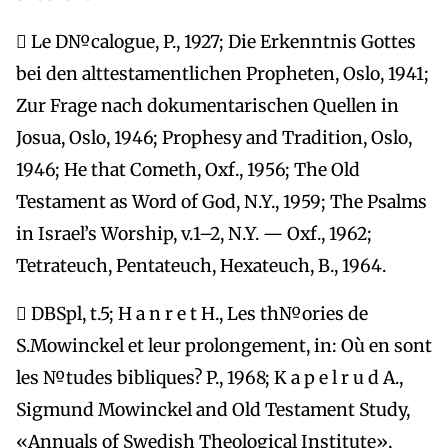
 Le D№calogue, P., 1927; Die Erkenntnis Gottes
bei den alttestamentlichen Propheten, Oslo, 1941;
Zur Frage nach dokumentarischen Quellen in
Josua, Oslo, 1946; Prophesy and Tradition, Oslo,
1946; He that Cometh, Oxf., 1956; The Old
Testament as Word of God, N.Y., 1959; The Psalms
in Israel’s Worship, v.1–2, N.Y. — Oxf., 1962;
Tetrateuch, Pentateuch, Hexateuch, B., 1964.
 DBSpl, t.5; H a n r e t H., Les th№ories de
S.Mowinckel et leur prolongement, in: Où en sont
les №tudes bibliques? P., 1968; K a p e l r u d A.,
Sigmund Mowinckel and Old Testament Study,
«Annuals of Swedish Theological Institute»,