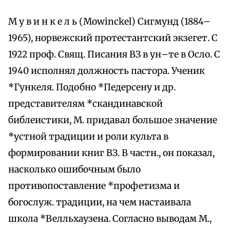
М у в и н к е л ь (Mowinckel) Сигмунд (1884–
1965), норвежский протестантский экзегет. С
1922 проф. Свящ. Писания ВЗ в ун–те в Осло. С
1940 исполнял должность пастора. Ученик
*Гункеля. Подобно *Педерсену и др.
представителям *скандинавской
библеистики, М. придавал большое значение
*устной традиции и роли культа в
формировании книг ВЗ. В частн., он показал,
насколько ошибочным было
противопоставление *профетизма и
богослуж. традиции, на чем настаивала
школа *Велльхаузена. Согласно выводам М.,