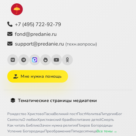
+7 (495) 722-92-79
fond@predanie.ru
support@predanie.ru
(техн.вопросы)
Мне нужна помощь
Тематические страницы медиатеки
Рождество Христово
Пасха
Великий пост
Пост
Молитва
Литургия
Бог
Святость
О любви
Христианский брак
Воспитание детей
Смерть
Как читать Библию
Зачем нужна религия
Покров Богородицы
Успение Богородицы
Преображение
Пятидесятница
Все темы →