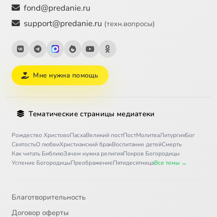
fond@predanie.ru
support@predanie.ru
(техн.вопросы)
Мне нужна помощь
Тематические страницы медиатеки
Рождество Христово
Пасха
Великий пост
Пост
Молитва
Литургия
Бог
Святость
О любви
Христианский брак
Воспитание детей
Смерть
Как читать Библию
Зачем нужна религия
Покров Богородицы
Успение Богородицы
Преображение
Пятидесятница
Все темы →
Благотворительность
Договор оферты