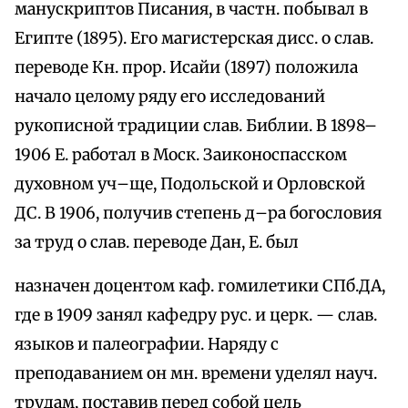
манускриптов Писания, в частн. побывал в
Египте (1895). Его магистерская дисс. о слав.
переводе Кн. прор. Исайи (1897) положила
начало целому ряду его исследований
рукописной традиции слав. Библии. В 1898–
1906 Е. работал в Моск. Заиконоспасском
духовном уч–ще, Подольской и Орловской
ДС. В 1906, получив степень д–ра богословия
за труд о слав. переводе Дан, Е. был
назначен доцентом каф. гомилетики СПб.ДА,
где в 1909 занял кафедру рус. и церк. — слав.
языков и палеографии. Наряду с
преподаванием он мн. времени уделял науч.
трудам, поставив перед собой цель