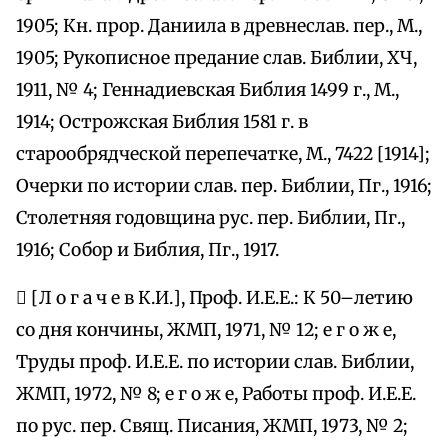
1905; Кн. прор. Даниила в древнеслав. пер., М.,
1905; Рукописное предание слав. Библии, ХЧ,
1911, № 4; Геннадиевская Библия 1499 г., М.,
1914; Острожская Библия 1581 г. в
старообрядческой перепечатке, М., 7422 [1914];
Очерки по истории слав. пер. Библии, Пг., 1916;
Столетняя годовщина рус. пер. Библии, Пг.,
1916; Собор и Библия, Пг., 1917.
 [Л о г а ч е в К.И.], Проф. И.Е.Е.: К 50–летию
со дня кончины, ЖМП, 1971, № 12; е г о ж е,
Труды проф. И.Е.Е. по истории слав. Библии,
ЖМП, 1972, № 8; е г о ж е, Работы проф. И.Е.Е.
по рус. пер. Свящ. Писания, ЖМП, 1973, № 2;