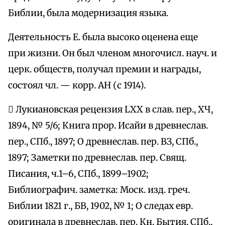
Библии, была модернизация языка.
Деятельность Е. была высоко оценена еще
при жизни. Он был членом многочисл. науч. и
церк. обществ, получал премии и награды,
состоял чл. — корр. АН (с 1914).
 Лукиановская рецензия LXX в слав. пер., ХЧ,
1894, № 5/6; Книга прор. Исайи в древнеслав.
пер., СПб., 1897; О древнеслав. пер. ВЗ, СПб.,
1897; Заметки по древнеслав. пер. Свящ.
Писания, ч.1–6, СПб., 1899–1902;
Библиографич. заметка: Моск. изд. греч.
Библии 1821 г., БВ, 1902, № 1; О следах евр.
оригинала в древнеслав. пер. Кн. Бытия, СПб.,