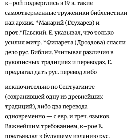
к–рой подверглись в 19 в. такие
самоотверженные труженики библеистики
как архим. *Макарий (Глухарев) и
прот.*Павский. Е. указывал, что только
усилия митр. *Филарета (Дроздова) спасли
дело рус. Библии. Учитывая различия в
рукописных традициях и переводах, Е.
предлагал дать рус. перевод либо
исключительно по Септуагинте
(сохранившей одну из древнейших
традиций), либо два перевода
одновременно — с евр. и греч. языков.
Важнейшим требованием, к–рое Е.
предъявлял к будущему изданию рус.