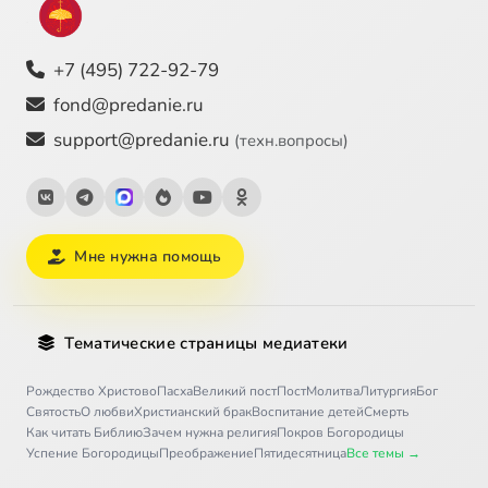
+7 (495) 722-92-79
fond@predanie.ru
support@predanie.ru
(техн.вопросы)
Мне нужна помощь
Тематические страницы медиатеки
Рождество Христово
Пасха
Великий пост
Пост
Молитва
Литургия
Бог
Святость
О любви
Христианский брак
Воспитание детей
Смерть
Как читать Библию
Зачем нужна религия
Покров Богородицы
Успение Богородицы
Преображение
Пятидесятница
Все темы →