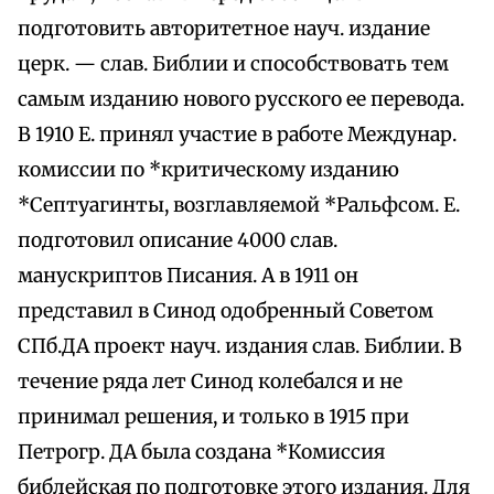
подготовить авторитетное науч. издание
церк. — слав. Библии и способствовать тем
самым изданию нового русского ее перевода.
В 1910 Е. принял участие в работе Междунар.
комиссии по *критическому изданию
*Септуагинты, возглавляемой *Ральфсом. Е.
подготовил описание 4000 слав.
манускриптов Писания. А в 1911 он
представил в Синод одобренный Советом
СПб.ДА проект науч. издания слав. Библии. В
течение ряда лет Синод колебался и не
принимал решения, и только в 1915 при
Петрогр. ДА была создана *Комиссия
библейская по подготовке этого издания. Для