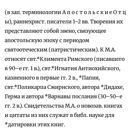
(в зап. терминологии А п о с т о л ь с к и е О т ц
ы), раннехрист. писатели 1–2 вв. Творения их
представляют собой звено, связующее
апостольскую эпоху с периодом
святоотеческим (патристическим). К М.А.
относят свт.*Климента Римского (писавшего
в 90–е гг. 1 в.), свт.*Игнатия Антиохийского,
казненного в первые гг. 2 в., *Папия,
свт.*Поликарпа Смирнского, автора *Дидахе,
Герма и автора *Варнавы послания (30–50–е
гг. 2 в.). Свидетельства М.А. о новозав. книгах
и цитаты из них служат в библ. науке для
*датировки этих книг.