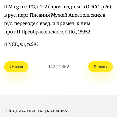
 M i g n e. PG, t.1–2 (проч. изд. см. в ODCC, p.76);
в рус. пер.: Писания Мужей Апостольских в
рус. переводе с введ. и примеч. к ним
прот.П.Преображенского, СПб., 18952.
 NCE, v.1, p.693.
942 / 1862
Назад
Далее
Подписаться на рассылку: