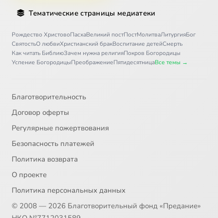
Тематические страницы медиатеки
Рождество Христово
Пасха
Великий пост
Пост
Молитва
Литургия
Бог
Святость
О любви
Христианский брак
Воспитание детей
Смерть
Как читать Библию
Зачем нужна религия
Покров Богородицы
Успение Богородицы
Преображение
Пятидесятница
Все темы →
Благотворительность
Договор оферты
Регулярные пожертвования
Безопасность платежей
Политика возврата
О проекте
Политика персональных данных
© 2008 — 2026 Благотворительный фонд «Предание»