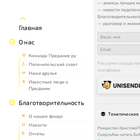
— анонсы лучших м
— новости подопеч
Благотворительного
— разговор о жизни
Главная
О нас
Команда Предание.ру
Рассылки осуществ
Попечительский совет
платформе
Наши друзья
Известные люди о
Предании
Благотворительность
Тематические
О нашем фонде
Новости
Рождество Христово
П
Отчёты
Смерть
Как читать Б