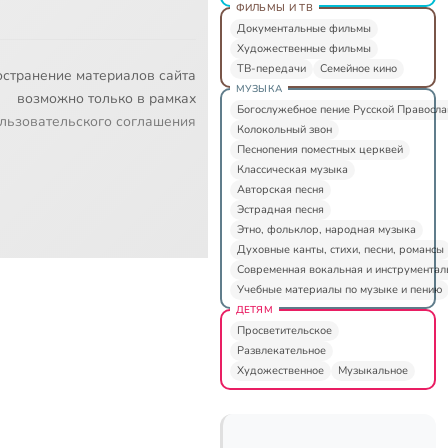
ФИЛЬМЫ И ТВ
Документальные фильмы
Художественные фильмы
ТВ-передачи
Семейное кино
остранение материалов сайта
МУЗЫКА
возможно только в рамках
Богослужебное пение Русской Правосл
льзовательского соглашения
Колокольный звон
Песнопения поместных церквей
Классическая музыка
Авторская песня
Эстрадная песня
Этно, фольклор, народная музыка
Духовные канты, стихи, песни, романсы
Современная вокальная и инструментал
Учебные материалы по музыке и пению
ДЕТЯМ
Просветительское
Развлекательное
Художественное
Музыкальное