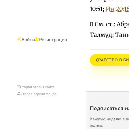
10:51;
Ин 20:1
 См. ст.: А
Талмуд; Тан
Войти
Регистрация
РАБСТВО В Б
Старая версия сайта
Старая версия фонда
Подписаться н
Каждую неделю в в
ящике: