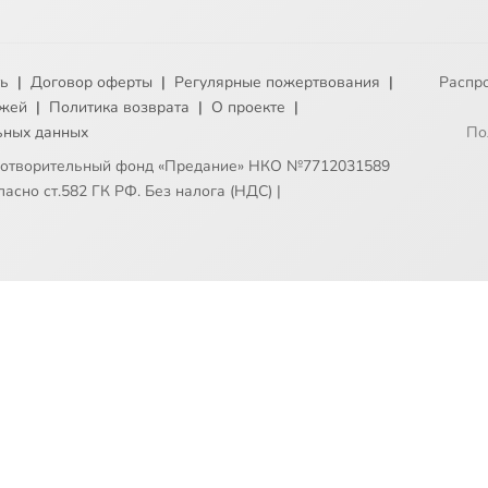
ть
|
Договор оферты
|
Регулярные пожертвования
|
Распр
ежей
|
Политика возврата
|
О проекте
|
ьных данных
По
готворительный фонд «Предание» НКО №7712031589
асно ст.582 ГК РФ. Без налога (НДС)
|