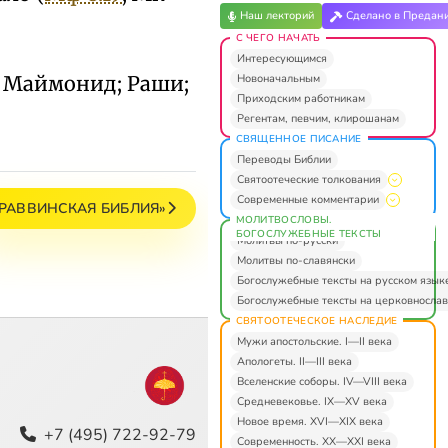
Наш лекторий
Сделано в Предан
С ЧЕГО НАЧАТЬ
Интересующимся
Новоначальным
а; Маймонид; Раши;
Приходским работникам
Регентам, певчим, клирошанам
СВЯЩЕННОЕ ПИСАНИЕ
Переводы Библии
Святоотеческие толкования
Современные комментарии
РАВВИНСКАЯ БИБЛИЯ»
МОЛИТВОСЛОВЫ.
БОГОСЛУЖЕБНЫЕ ТЕКСТЫ
Молитвы по-русски
Молитвы по-славянски
Богослужебные тексты на русском язык
Богослужебные тексты на церковнослав
СВЯТООТЕЧЕСКОЕ НАСЛЕДИЕ
Мужи апостольские. I—II века
Апологеты. II—III века
Вселенские соборы. IV—VIII века
Средневековье. IX—XV века
Новое время. XVI—XIX века
+7 (495) 722-92-79
Современность. XX—XXI века