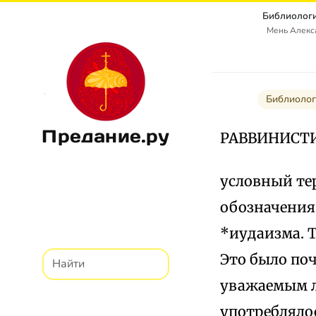
Библиологи
Мень Алекс
Библиолог
Предание.ру
РАВВИНИСТИ
условный те
обозначения
*иудаизма. Т
Это было по
уважаемым ли
употреблялос