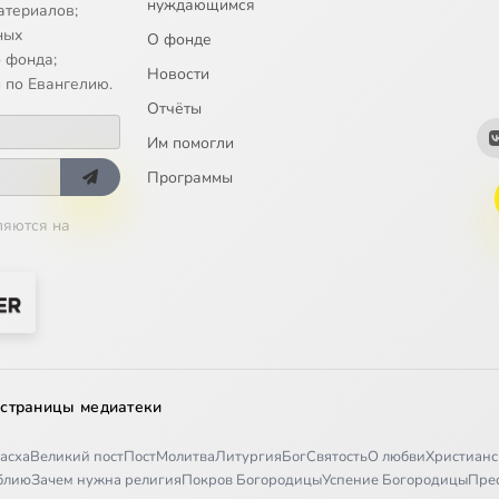
нуждающимся
атериалов;
ных
О фонде
 фонда;
Новости
 по Евангелию.
Отчёты
Им помогли
Программы
ляются на
 страницы медиатеки
асха
Великий пост
Пост
Молитва
Литургия
Бог
Святость
О любви
Христианс
иблию
Зачем нужна религия
Покров Богородицы
Успение Богородицы
Пре