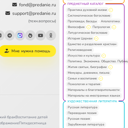
fond@predanie.ru
ПРЕДМЕТНЫЙ КАТАЛОГ
Практика духовной жизни
support@predanie.ru
Систематическое богословие
(техн.вопросы)
Проповеди, беседы
Апологетика
Философия
Патрология
Литургическое богословие
История Церкви
Единство и разделения христиан
Религиоведение
Мне нужна помощь
Искусство и культура
Политика. Экономика. Общество. Публи
Жития святых, биографии
Мемуары, дневники, письма
Семья и воспитание
Психология и терапия
Материалы о благотворительности
Материалы на иностранных языках
ХУДОЖЕСТВЕННАЯ ЛИТЕРАТУРА
Русская литература
Переводная поэзия
кий брак
Воспитание детей
Русская поэзия
ображение
Пятидесятница
Зарубежная литература