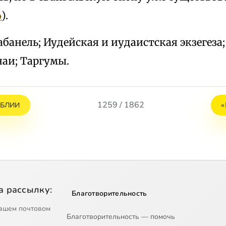
6
).
брабанель; Иудейская и иудаистская экзегез
наи; Таргумы.
1259 / 1862
ИБЛИИ
«
а рассылку:
Благотворительность
ашем почтовом
Благотворительность — помочь