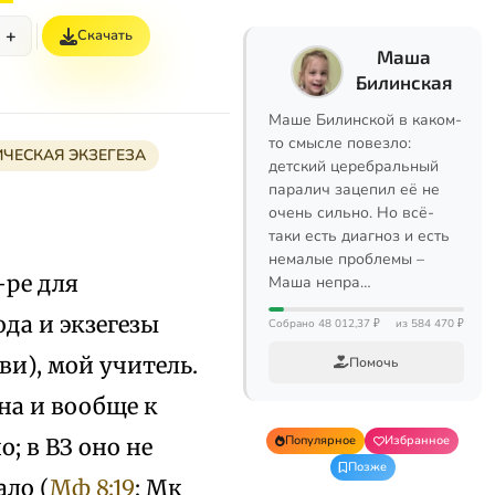
+
Скачать
Маша
Билинская
Маше Билинской в каком-
то смысле повезло:
ЧЕСКАЯ ЭКЗЕГЕЗА
детский церебральный
паралич зацепил её не
очень сильно. Но всё-
таки есть диагноз и есть
немалые проблемы –
–ре для
Маша непра…
да и экзегезы
Собрано 48 012,37 ₽
из 584 470 ₽
ви), мой учитель.
Помочь
на и вообще к
Популярное
Избранное
; в ВЗ оно не
Позже
ало (
Мф 8:19
; Mк