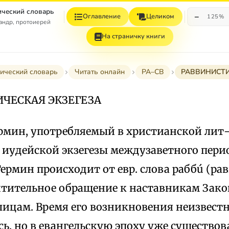
ческий словарь
−
Оглавление
Целиком
125%
андр, протоиерей
На страничку книги
ический словарь
Читать онлайн
РА–СВ
РАВВИНИСТИ
ЧЕСКАЯ ЭКЗЕГЕЗА
рмин, употребляемый в христианской лит
 иудейской экзегезы междузаветного перио
ермин происходит от евр. слова раббú (рав
чтительное обращение к наставникам Зако
цам. Время его возникновения неизвестно
ь, но в евангельскую эпоху уже существов