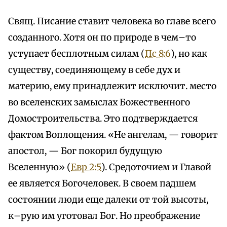
Свящ. Писание ставит человека во главе всего
созданного. Хотя он по природе в чем–то
уступает бесплотным силам (
Пс 8:6
), но как
существу, соединяющему в себе дух и
материю, ему принадлежит исключит. место
во вселенских замыслах Божественного
Домостроительства. Это подтверждается
фактом Воплощения. «Не ангелам, — говорит
апостол, — Бог покорил будущую
Вселенную» (
Евр 2:5
). Средоточием и Главой
ее является Богочеловек. В своем падшем
состоянии люди еще далеки от той высоты,
к–рую им уготовал Бог. Но преображение