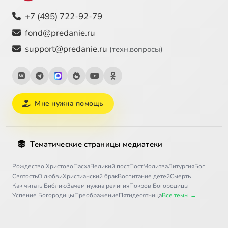
+7 (495) 722-92-79
fond@predanie.ru
support@predanie.ru
(техн.вопросы)
Мне нужна помощь
Тематические страницы медиатеки
Рождество Христово
Пасха
Великий пост
Пост
Молитва
Литургия
Бог
Святость
О любви
Христианский брак
Воспитание детей
Смерть
Как читать Библию
Зачем нужна религия
Покров Богородицы
Успение Богородицы
Преображение
Пятидесятница
Все темы →