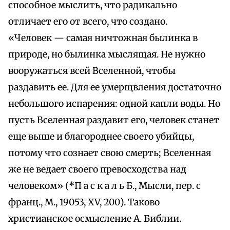
способное мыслить, что радикально
отличает его от всего, что создано.
«Человек — самая ничтожная былинка в
природе, но былинка мыслящая. Не нужно
вооружаться всей Вселенной, чтобы
раздавить ее. Для ее умерщвления достаточно
небольшого испарения: одной капли воды. Но
пусть Вселенная раздавит его, человек станет
еще выше и благороднее своего убийцы,
потому что сознает свою смерть; Вселенная
же не ведает своего превосходства над
человеком» (*П а с к а л ь Б., Мысли, пер. с
франц., М., 19053, XV, 200). Таково
христианское осмысление А. Библии.