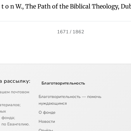
g t o n W., The Path of the Biblical Theology, Dub
1671 / 1862
а рассылку:
Благотворительность
ашем почтовом
Благотворительность — помочь
нуждающимся
атериалов;
ных
О фонде
 фонда;
Новости
 по Евангелию.
Отчёты