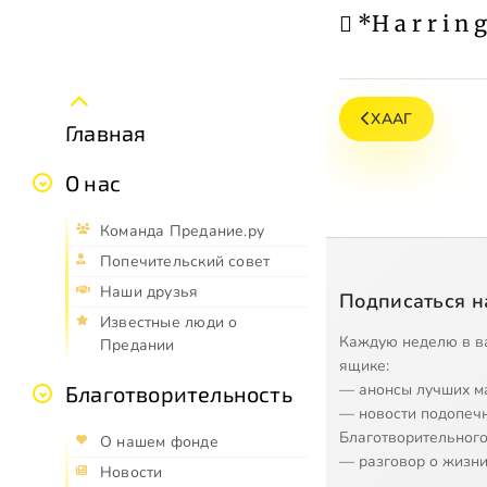
 *H a r r i n 
ХААГ
Главная
О нас
Команда Предание.ру
Попечительский совет
Наши друзья
Подписаться н
Известные люди о
Каждую неделю в в
Предании
ящике:
— анонсы лучших м
Благотворительность
— новости подопеч
Благотворительного
О нашем фонде
— разговор о жизни
Новости