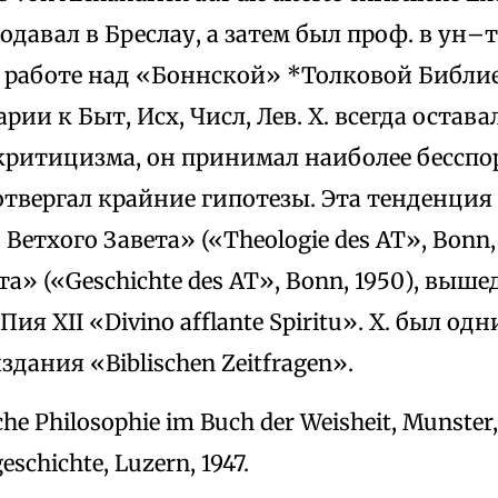
еподавал в Бреслау, а затем был проф. в ун–
в работе над «Боннской» *Толковой Библие
рии к Быт, Исх, Числ, Лев. Х. всегда остав
критицизма, он принимал наиболее бесспо
отвергал крайние гипотезы. Эта тенденция 
Ветхого Завета» («Theologie des AT», Bonn
та» («Geschichte des AT», Bonn, 1950), выш
ия XII «Divinо afflante Spiritu». Х. был од
здания «Biblischen Zeitfragen».
sche Philosophie im Buch der Weisheit, Munster
eschichte, Luzern, 1947.