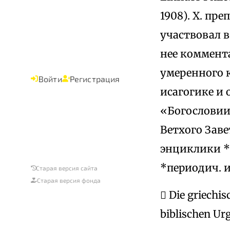
1908). Х. пр
участвовал 
нее коммента
умеренного 
Войти
Регистрация
исагогике и 
«Богословии 
Ветхого Заве
энциклики *П
*периодич. и
Старая версия сайта
Старая версия фонда
 Die griechi
biblischen Urg