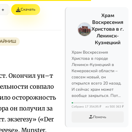
+
Скачать
Храм
Воскресения
Христова в г.
Ленинск-
ХАЙНИШ
Кузнецкий
Храм Воскресения
Христова в городе
Ленинск-Кузнецкий в
Кемеровской области –
еист. Окончил ун–т
совсем новый, он
открылся всего 20 назад.
тельности совпало
И сейчас храм может
вообще закрыться. Пот…
вило осторожность
ора он получил за
Собрано 17 354,95 ₽
из 500 363 ₽
Помочь
. экзегезу» («Der
xegese», Munster,