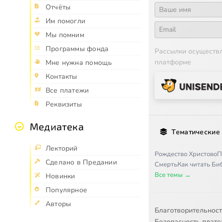
Отчёты
Им помогли
Мы помним
Программы фонда
Рассылки осуществ
платформе
Мне нужна помощь
Контакты
Все платежи
Реквизиты
Медиатека
Тематические
Лекторий
Рождество Христово
П
Сделано в Предании
Смерть
Как читать Б
Все темы →
Новинки
Популярное
Авторы
Благотворительнос
Безопасность плат