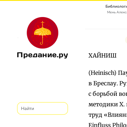
Библиологи
Мень Алекс
Предание.ру
ХАЙНИШ
(Heinisch) П
в Бреслау. Р
с борьбой в
методики Х. 
труд «Влияни
Einfluss Philo