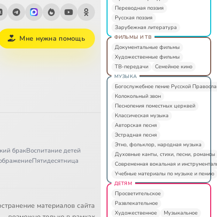
Переводная поэзия
Русская поэзия
Зарубежная литература
ФИЛЬМЫ И ТВ
Мне нужна помощь
Документальные фильмы
Художественные фильмы
ТВ-передачи
Семейное кино
МУЗЫКА
Богослужебное пение Русской Правосл
Колокольный звон
Песнопения поместных церквей
Классическая музыка
Авторская песня
Эстрадная песня
Этно, фольклор, народная музыка
кий брак
Воспитание детей
Духовные канты, стихи, песни, романсы
ображение
Пятидесятница
Современная вокальная и инструментал
Учебные материалы по музыке и пению
ДЕТЯМ
Просветительское
Развлекательное
остранение материалов сайта
Художественное
Музыкальное
возможно только в рамках