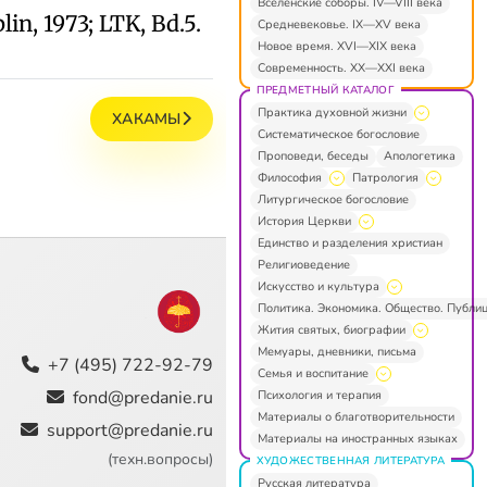
Вселенские соборы. IV—VIII века
lin, 1973; LTK, Bd.5.
Средневековье. IX—XV века
Новое время. XVI—XIX века
Современность. XX—XXI века
ПРЕДМЕТНЫЙ КАТАЛОГ
Практика духовной жизни
ХАКАМЫ
Систематическое богословие
Проповеди, беседы
Апологетика
Философия
Патрология
Литургическое богословие
История Церкви
Единство и разделения христиан
Религиоведение
Искусство и культура
Политика. Экономика. Общество. Публи
Жития святых, биографии
Мемуары, дневники, письма
+7 (495) 722-92-79
Семья и воспитание
fond@predanie.ru
Психология и терапия
Материалы о благотворительности
support@predanie.ru
Материалы на иностранных языках
(техн.вопросы)
ХУДОЖЕСТВЕННАЯ ЛИТЕРАТУРА
Русская литература