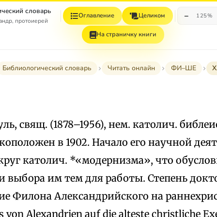
ческий словарь
−
Оглавление
Целиком
125%
андр, протоиерей
На страничку книги
Библиологический словарь
Читать онлайн
ФИ–ШЕ
ауль, свящ. (1878–1956), нем. католич. библ
укоположен в 1902. Начало его научной дея
округ католич. *«модернизма», что обусло
и выбора им тем для работы. Степень докт
е Филона Александрийского на раннехрист
s von Alexandrien auf die alteste christliche E