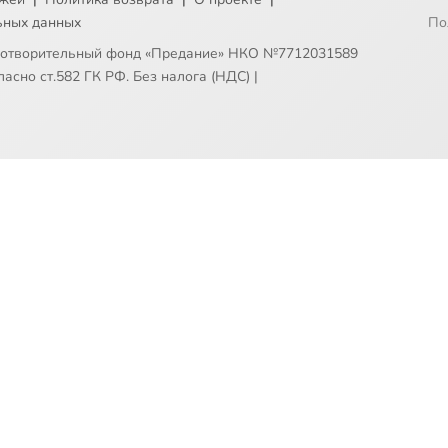
ьных данных
По
готворительный фонд «Предание» НКО №7712031589
асно ст.582 ГК РФ. Без налога (НДС)
|