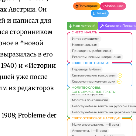
Популярное
Избранное
тах Австрии. Он
Позже
й и написал для
Наш лекторий
Сделано в Предан
ался сторонником
С ЧЕГО НАЧАТЬ
Интересующимся
рное в *новой
Новоначальным
Приходским работникам
выразилась в его
Регентам, певчим, клирошанам
СВЯЩЕННОЕ ПИСАНИЕ
, 1940) и «Истории
Переводы Библии
едшей уже после
Святоотеческие толкования
Современные комментарии
ним из редакторов
МОЛИТВОСЛОВЫ.
БОГОСЛУЖЕБНЫЕ ТЕКСТЫ
Молитвы по-русски
Молитвы по-славянски
Богослужебные тексты на русском язык
Богослужебные тексты на церковнослав
, 1908; Probleme der
СВЯТООТЕЧЕСКОЕ НАСЛЕДИЕ
Мужи апостольские. I—II века
Апологеты. II—III века