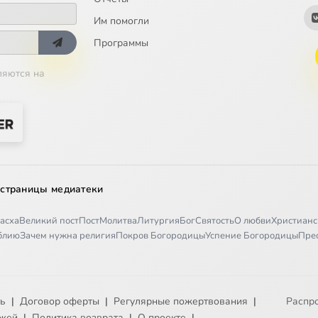
Им помогли
Программы
ляются на
 страницы медиатеки
асха
Великий пост
Пост
Молитва
Литургия
Бог
Святость
О любви
Христианс
иблию
Зачем нужна религия
Покров Богородицы
Успение Богородицы
Пре
ть
|
Договор оферты
|
Регулярные пожертвования
|
Распр
ежей
|
Политика возврата
|
О проекте
|