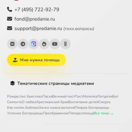
+7 (495) 722-92-79
fond@predanie.ru
support@predanie.ru
(техн.вопросы)
Мне нужна помощь
Тематические страницы медиатеки
Рождество Христово
Пасха
Великий пост
Пост
Молитва
Литургия
Бог
Святость
О любви
Христианский брак
Воспитание детей
Смерть
Как читать Библию
Зачем нужна религия
Покров Богородицы
Успение Богородицы
Преображение
Пятидесятница
Все темы →