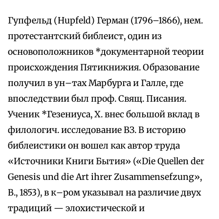
Гупфельд (Hupfeld) Герман (1796–1866), нем.
протестантский библеист, один из
основоположников *документарной теории
происхождения Пятикнижия. Образование
получил в ун–тах Марбурга и Галле, где
впоследствии был проф. Свящ. Писания.
Ученик *Гезениуса, Х. внес большой вклад в
филологич. исследование ВЗ. В историю
библеистики он вошел как автор труда
«Источники Книги Бытия» («Die Quellen der
Genesis und die Art ihrer Zusammensefzung»,
B., 1853), в к–ром указывал на различие двух
традиций — элохистической и