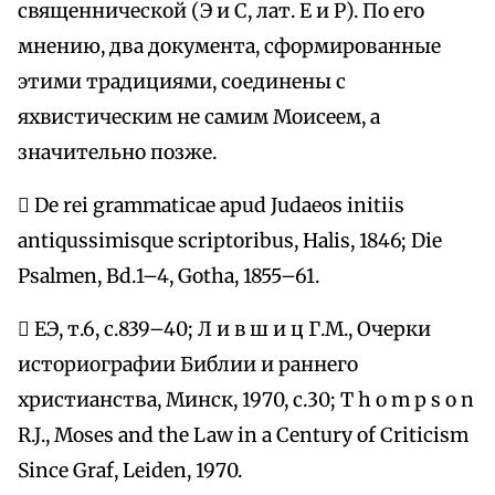
священнической (Э и С, лат. Е и Р). По его
мнению, два документа, сформированные
этими традициями, соединены с
яхвистическим не самим Моисеем, а
значительно позже.
 De rei grammaticae apud Judaeos initiis
antiqussimisque scriptoribus, Halis, 1846; Die
Psalmen, Bd.1–4, Gotha, 1855–61.
 ЕЭ, т.6, с.839–40; Л и в ш и ц Г.М., Очерки
историографии Библии и раннего
христианства, Минск, 1970, с.30; T h o m p s o n
R.J., Moses and the Law in a Century of Criticism
Since Graf, Leiden, 1970.