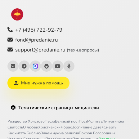
+7 (495) 722-92-79
fond@predanie.ru
support@predanie.ru
(техн.вопросы)
Мне нужна помощь
Тематические страницы медиатеки
Рождество Христово
Пасха
Великий пост
Пост
Молитва
Литургия
Бог
Святость
О любви
Христианский брак
Воспитание детей
Смерть
Как читать Библию
Зачем нужна религия
Покров Богородицы