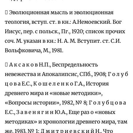
 Эволюционная мысль и эволюционная
теология, вступ. ст. в кн.: А.Немоевский. Бог
Иисус, пер. с польск., Пг., 1920; список прочих
соч. М. указан в кн.: Н. А. М. Вступит. ст. С.И.
Вольфковича, М., 1981.
 А к с а к о в Н.П., Беспредельность
невежества и Апокалипсис, СПб., 1908; Г о л у б
ц о в а Е.С., К о ш е л е н к о Г.А., История
древнего мира и «новые методики»,
«Вопросы истории», 1982, № 8; Г о л у б ц о в а
Е.С., З а в е н я г и н Ю.А., Еще раз о «новых
методиках» и хронологии древнего мира, там
же, 1983, № 1; Д м и т р и е в с к и й Н., Что