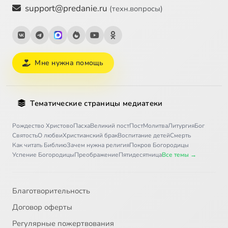
support@predanie.ru
(техн.вопросы)
Мне нужна помощь
Тематические страницы медиатеки
Рождество Христово
Пасха
Великий пост
Пост
Молитва
Литургия
Бог
Святость
О любви
Христианский брак
Воспитание детей
Смерть
Как читать Библию
Зачем нужна религия
Покров Богородицы
Успение Богородицы
Преображение
Пятидесятница
Все темы →
Благотворительность
Договор оферты
Регулярные пожертвования