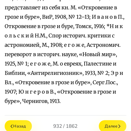
представляет из себя кн. М. «Откровение в
грозе и буре», ВиР, 1908, № 12–13; И в а н о в П.,
Откровение в грозе и буре, Томск, 1916; *Н и к
о л ь с к и й Н.М., Спор историч. критики с
астрономией, М., 1908; е г о ж е, Астрономич.
переворот в историч. науке, «Новый мир»,
1925, № 1; е г о ж е, М. о евреях, Палестине и
Библии, «Антирелигиозник», 1933, № 2; Э р н
Вл., «Откровение в грозе и буре», Серг.Пос.,
1907; Ю н г е р о в В., «Откровение в грозе и
буре», Чернигов, 1913.
932 / 1862
Назад
Далее