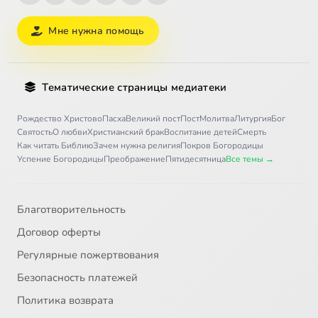
Мне нужна помощь
Тематические страницы медиатеки
Рождество Христово
Пасха
Великий пост
Пост
Молитва
Литургия
Бог
Святость
О любви
Христианский брак
Воспитание детей
Смерть
Как читать Библию
Зачем нужна религия
Покров Богородицы
Успение Богородицы
Преображение
Пятидесятница
Все темы →
Благотворительность
Договор оферты
Регулярные пожертвования
Безопасность платежей
Политика возврата