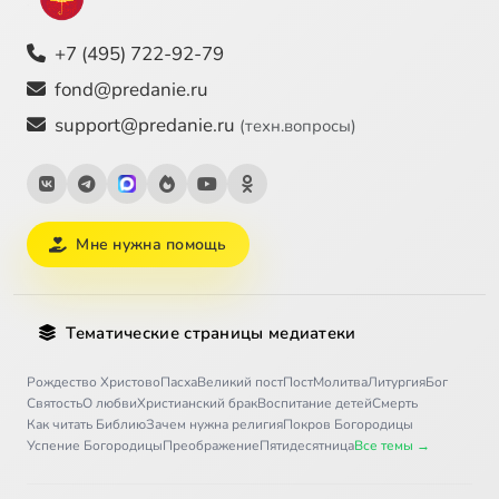
+7 (495) 722-92-79
fond@predanie.ru
support@predanie.ru
(техн.вопросы)
Мне нужна помощь
Тематические страницы медиатеки
Рождество Христово
Пасха
Великий пост
Пост
Молитва
Литургия
Бог
Святость
О любви
Христианский брак
Воспитание детей
Смерть
Как читать Библию
Зачем нужна религия
Покров Богородицы
Успение Богородицы
Преображение
Пятидесятница
Все темы →