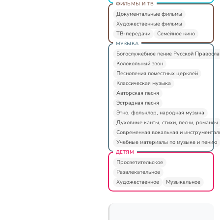
ФИЛЬМЫ И ТВ
Документальные фильмы
Художественные фильмы
ТВ-передачи
Семейное кино
МУЗЫКА
Богослужебное пение Русской Правосл
Колокольный звон
Песнопения поместных церквей
Классическая музыка
Авторская песня
Эстрадная песня
Этно, фольклор, народная музыка
Духовные канты, стихи, песни, романсы
Современная вокальная и инструментал
Учебные материалы по музыке и пению
ДЕТЯМ
Просветительское
Развлекательное
Художественное
Музыкальное