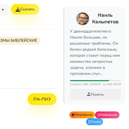
+
Скачать
Наиль
Калыпетов
У двенадцатилетнего
Наиля большие, но
ЗМЫ БИБЛЕЙСКИЕ
решаемые проблемы. Он
болен редкой болезнью,
которая ставит перед ним
множество непростых
задача, угрожая в
противном случ…
Собрано 306 129,66 ₽
из 400 000 ₽
Помочь
ПА–ПИ
Популярное
Избранное
Позже