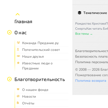
Тематические
Главная
Рождество Христово
П
Смерть
Как читать Б
О нас
Все темы →
Команда Предание.ру
Попечительский совет
Благотворительнос
Безопасность плат
Наши друзья
Политика персонал
Известные люди о
Предании
© 2008 — 2026 Бла
Пожертвование согл
Благотворительность
Политика возврата
О нашем фонде
Новости
Отчёты