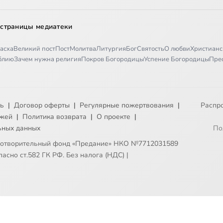
 страницы медиатеки
асха
Великий пост
Пост
Молитва
Литургия
Бог
Святость
О любви
Христианс
иблию
Зачем нужна религия
Покров Богородицы
Успение Богородицы
Пре
ть
|
Договор оферты
|
Регулярные пожертвования
|
Распр
ежей
|
Политика возврата
|
О проекте
|
ьных данных
По
готворительный фонд «Предание» НКО №7712031589
асно ст.582 ГК РФ. Без налога (НДС)
|