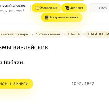
ческий словарь
−
Оглавление
Целиком
125%
андр, протоиерей
На страничку книги
ический словарь
Читать онлайн
ПА–ПА
ПАРАЛЛЕЛИ
ЗМЫ БИБЛЕЙСКИЕ
а Библии.
1097 / 1862
ОН, 1–2 КНИГИ