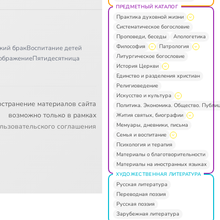
ПРЕДМЕТНЫЙ КАТАЛОГ
Практика духовной жизни
Систематическое богословие
Проповеди, беседы
Апологетика
Философия
Патрология
кий брак
Воспитание детей
Литургическое богословие
ображение
Пятидесятница
История Церкви
Единство и разделения христиан
Религиоведение
Искусство и культура
остранение материалов сайта
Политика. Экономика. Общество. Публи
возможно только в рамках
Жития святых, биографии
Мемуары, дневники, письма
льзовательского соглашения
Семья и воспитание
Психология и терапия
Материалы о благотворительности
Материалы на иностранных языках
ХУДОЖЕСТВЕННАЯ ЛИТЕРАТУРА
Русская литература
Переводная поэзия
Русская поэзия
Зарубежная литература