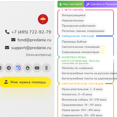
Наш лекторий
Сделано в Предан
С ЧЕГО НАЧАТЬ
Интересующимся
Новоначальным
Приходским работникам
Регентам, певчим, клирошанам
+7 (495) 722-92-79
СВЯЩЕННОЕ ПИСАНИЕ
fond@predanie.ru
Переводы Библии
Святоотеческие толкования
support@predanie.ru
Современные комментарии
(техн.вопросы)
МОЛИТВОСЛОВЫ.
БОГОСЛУЖЕБНЫЕ ТЕКСТЫ
Молитвы по-русски
Молитвы по-славянски
Богослужебные тексты на русском язык
Богослужебные тексты на церковнослав
Мне нужна помощь
СВЯТООТЕЧЕСКОЕ НАСЛЕДИЕ
Мужи апостольские. I—II века
Апологеты. II—III века
Вселенские соборы. IV—VIII века
Средневековье. IX—XV века
Новое время. XVI—XIX века
Современность. XX—XXI века