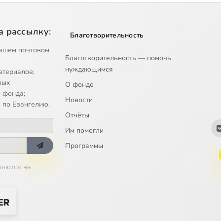
а рассылку:
Благотворительность
ашем почтовом
Благотворительность — помочь
нуждающимся
атериалов;
ных
О фонде
 фонда;
Новости
 по Евангелию.
Отчёты
Им помогли
Программы
ляются на