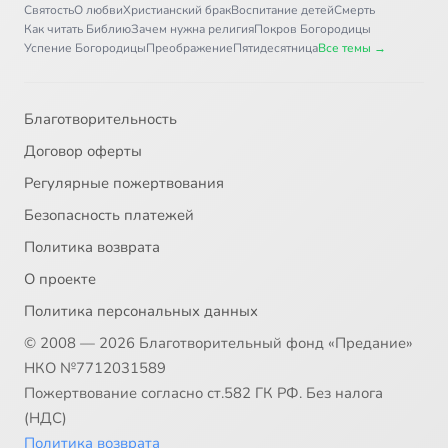
Святость
О любви
Христианский брак
Воспитание детей
Смерть
Как читать Библию
Зачем нужна религия
Покров Богородицы
Успение Богородицы
Преображение
Пятидесятница
Все темы →
Благотворительность
Договор оферты
Регулярные пожертвования
Безопасность платежей
Политика возврата
О проекте
Политика персональных данных
© 2008 — 2026 Благотворительный фонд «Предание»
НКО №7712031589
Пожертвование согласно ст.582 ГК РФ. Без налога
(НДС)
Политика возврата