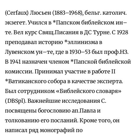
(Cerfaux) Люсьен (1883–1968), бельг. католич.
экзегет. Учился в *Папском библейском ин–
те. Вел курс Свящ.Писания в ДС Турне. С 1928
преподавал историю *эллинизма в
Лувенском ун–те, где в 1930–53 был проф.НЗ.
В 1941 назначен членом *Папской библейской
комиссии. Принимал участие в работе II
*Ватиканского собора в качестве эксперта.
Был сотрудником «Библейского словаря»
(DBSpl). Важнейшие исследования С.
посвящены богословию ап.Павла и
толкованию его посланий. Кроме того, он
написал ряд монографий по