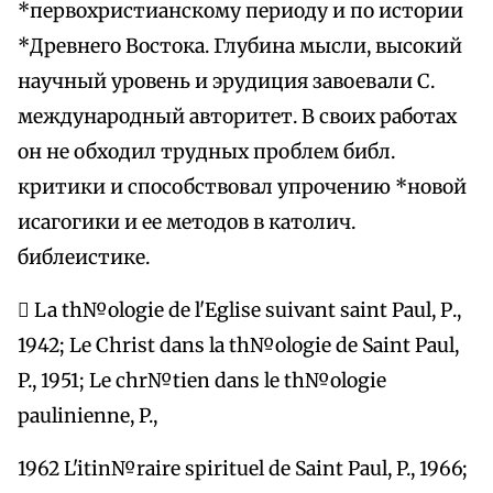
*первохристианскому периоду и по истории
*Древнего Востока. Глубина мысли, высокий
научный уровень и эрудиция завоевали С.
международный авторитет. В своих работах
он не обходил трудных проблем библ.
критики и способствовал упрочению *новой
исагогики и ее методов в католич.
библеистике.
 La th№ologie de l'Eglise suivant saint Paul, Р.,
1942; Le Christ dans la th№ologie de Saint Paul,
P., 1951; Le chr№tien dans le th№ologie
paulinienne, P.,
1962 L'itin№raire spirituel de Saint Paul, P., 1966;