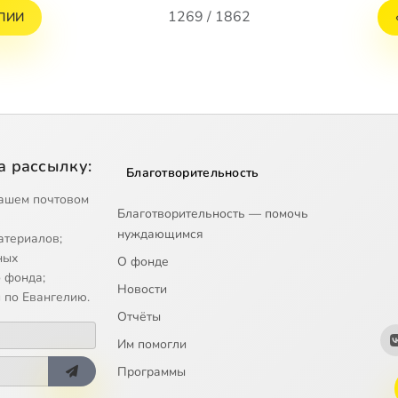
1269 / 1862
ЛИИ
а рассылку:
Благотворительность
ашем почтовом
Благотворительность — помочь
нуждающимся
атериалов;
ных
О фонде
 фонда;
Новости
 по Евангелию.
Отчёты
Им помогли
Программы