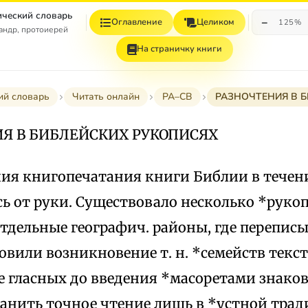
ческий словарь
−
Оглавление
Целиком
125%
андр, протоиерей
На страничку книги
ий словарь
Читать онлайн
РА–СВ
РАЗНОЧТЕНИЯ В 
Я В БИБЛЕЙСКИХ РУКОПИСЯХ
ния книгопечатания книги Библии в течени
ь от руки. Существовало несколько *руко
отдельные географич. районы, где перепис
овили возникновение т. н. *семейств текст
е гласных до введения *масоретами знако
анить точное чтение лишь в *устной тради