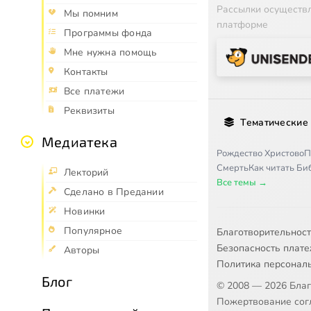
Рассылки осуществ
Мы помним
платформе
Программы фонда
Мне нужна помощь
Контакты
Все платежи
Реквизиты
Тематические
Медиатека
Рождество Христово
П
Смерть
Как читать Б
Лекторий
Все темы →
Сделано в Предании
Новинки
Популярное
Благотворительнос
Безопасность плат
Авторы
Политика персонал
Блог
© 2008 — 2026 Бла
Пожертвование согл