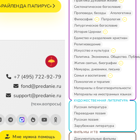
Практика духовной жизни
«РАЙЛЕНДА ПАПИРУС»
Систематическое богословие
Проповеди, беседы
Апологетика
Философия
Патрология
Литургическое богословие
История Церкви
Единство и разделения христиан
Религиоведение
Искусство и культура
Политика. Экономика. Общество. Публи
Жития святых, биографии
Мемуары, дневники, письма
Семья и воспитание
+7 (495) 722-92-79
Психология и терапия
fond@predanie.ru
Материалы о благотворительности
Материалы на иностранных языках
support@predanie.ru
ХУДОЖЕСТВЕННАЯ ЛИТЕРАТУРА
(техн.вопросы)
Русская литература
Переводная поэзия
Русская поэзия
Зарубежная литература
ФИЛЬМЫ И ТВ
Мне нужна помощь
Документальные фильмы