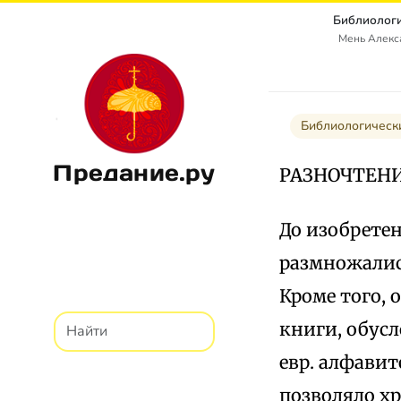
Библиологи
Мень Алекс
Библиологическ
Предание.ру
РАЗНОЧТЕНИ
До изобрете
размножалис
Кроме того, 
книги, обусл
евр. алфавит
позволяло хр