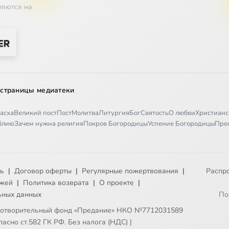
ляются на
 страницы медиатеки
асха
Великий пост
Пост
Молитва
Литургия
Бог
Святость
О любви
Христианс
иблию
Зачем нужна религия
Покров Богородицы
Успение Богородицы
Пре
ть
|
Договор оферты
|
Регулярные пожертвования
|
Распр
ежей
|
Политика возврата
|
О проекте
|
ьных данных
По
готворительный фонд «Предание» НКО №7712031589
асно ст.582 ГК РФ. Без налога (НДС)
|