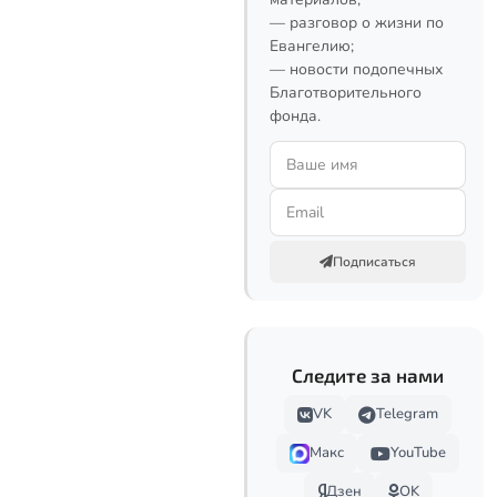
— разговор о жизни по
Евангелию;
— новости подопечных
Благотворительного
фонда.
Подписаться
Следите за нами
VK
Telegram
Макс
YouTube
Дзен
OK