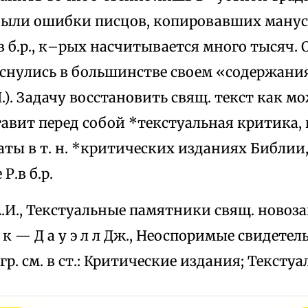
ыли ошибки писцов, копировавших мануск
 в б.р., к–рых насчитывается много тысяч.
оснулись в большинстве своем «содержания
.). Задачу восстановить свящ. текст как м
тавит перед собой *текстуальная критика,
аты в т. н. *критических изданиях Библии
Р.в б.р.
в A.И., Текстуальные памятники свящ. новоза
 а к — Д а у э л л Дж., Неоспоримые свидетель
гр. см. в ст.: Критические издания; Тексту