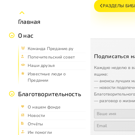
РАЗДЕЛЫ БИБ
Главная
О нас
Команда Предание.ру
Подписаться н
Попечительский совет
Наши друзья
Каждую неделю в в
Известные люди о
ящике:
Предании
— анонсы лучших м
— новости подопеч
Благотворительность
Благотворительного
— разговор о жизни
О нашем фонде
Новости
Отчёты
Им помогли