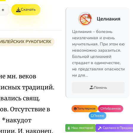
+
Скачать
Целиакия
Целиакия – болезнь
неизлечимая и очень
БИБЛЕЙСКИХ РУКОПИСЯХ
мучительная. При этом ею
невозможно заразиться.
Больной целиакией
страдает в одиночестве,
не представляя опасности
е мн. веков
ни для…
писных традиций.
Помочь
ывались свящ.
ов. Отсутствие в
Популярное
Избранное
Позже
в *накудот
Наш лекторий
Сделано в Предан
ции. И, наконец,