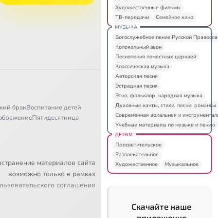
Художественные фильмы
ТВ-передачи
Семейное кино
МУЗЫКА
Богослужебное пение Русской Правосл
Колокольный звон
Песнопения поместных церквей
Классическая музыка
Авторская песня
Эстрадная песня
Этно, фольклор, народная музыка
Духовные канты, стихи, песни, романсы
кий брак
Воспитание детей
Современная вокальная и инструментал
ображение
Пятидесятница
Учебные материалы по музыке и пению
ДЕТЯМ
Просветительское
Развлекательное
остранение материалов сайта
Художественное
Музыкальное
возможно только в рамках
льзовательского соглашения
Скачайте наше
приложение