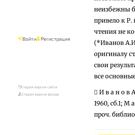
неизбежны б
привело к Р.
чтения не к
Войти
Регистрация
(*Иванов А.И
оригиналу с
свои результ
все основные 
Старая версия сайта
 И в а н о 
Старая версия фонда
1960, сб.1; М
проч. библио