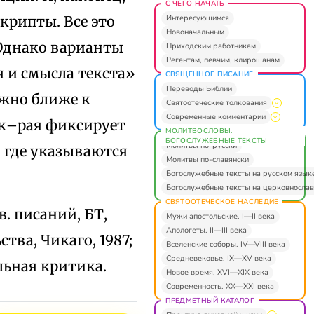
С ЧЕГО НАЧАТЬ
Интересующимся
рипты. Все это
Новоначальным
 Однако варианты
Приходским работникам
Регентам, певчим, клирошанам
 и смысла текста»
СВЯЩЕННОЕ ПИСАНИЕ
Переводы Библии
ожно ближе к
Святоотеческие толкования
Современные комментарии
 к–рая фиксирует
МОЛИТВОСЛОВЫ.
БОГОСЛУЖЕБНЫЕ ТЕКСТЫ
Молитвы по-русски
, где указываются
Молитвы по-славянски
Богослужебные тексты на русском язык
Богослужебные тексты на церковнослав
СВЯТООТЕЧЕСКОЕ НАСЛЕДИЕ
в. писаний, БТ,
Мужи апостольские. I—II века
Апологеты. II—III века
ства, Чикаго, 1987;
Вселенские соборы. IV—VIII века
Средневековье. IX—XV века
альная критика.
Новое время. XVI—XIX века
Современность. XX—XXI века
ПРЕДМЕТНЫЙ КАТАЛОГ