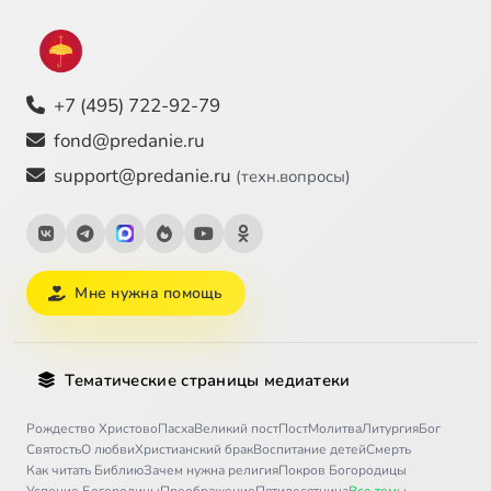
+7 (495) 722-92-79
fond@predanie.ru
support@predanie.ru
(техн.вопросы)
Мне нужна помощь
Тематические страницы медиатеки
Рождество Христово
Пасха
Великий пост
Пост
Молитва
Литургия
Бог
Святость
О любви
Христианский брак
Воспитание детей
Смерть
Как читать Библию
Зачем нужна религия
Покров Богородицы