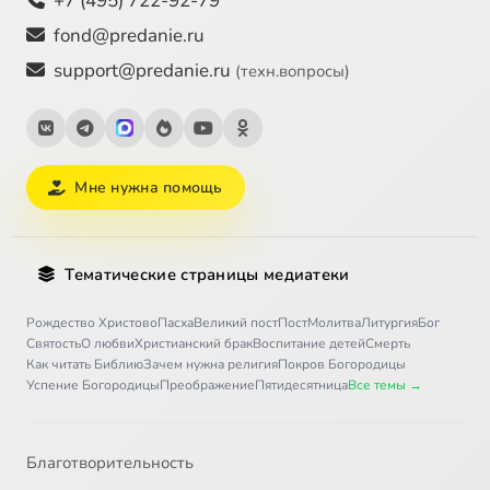
+7 (495) 722-92-79
fond@predanie.ru
support@predanie.ru
(техн.вопросы)
Мне нужна помощь
Тематические страницы медиатеки
Рождество Христово
Пасха
Великий пост
Пост
Молитва
Литургия
Бог
Святость
О любви
Христианский брак
Воспитание детей
Смерть
Как читать Библию
Зачем нужна религия
Покров Богородицы
Успение Богородицы
Преображение
Пятидесятница
Все темы →
Благотворительность