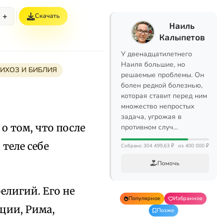
+
Скачать
Наиль
Калыпетов
У двенадцатилетнего
Наиля большие, но
ИХОЗ И БИБЛИЯ
решаемые проблемы. Он
болен редкой болезнью,
которая ставит перед ним
множество непростых
задача, угрожая в
о том, что после
противном случ…
теле себе
Собрано 304 499,63 ₽
из 400 000 ₽
Помочь
елигий. Его не
Популярное
Избранное
ции, Рима,
Позже