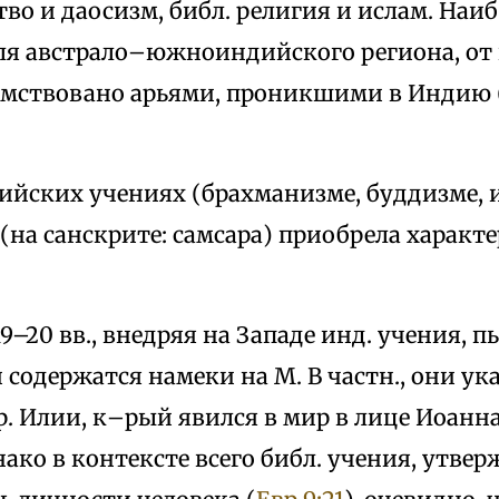
о и даосизм, библ. религия и ислам. Наиб
для австрало–южноиндийского региона, от
мствовано арьями, проникшими в Индию (ок.
дийских учениях (брахманизме, буддизме, 
(на санскрите: самсара) приобрела характ
9–20 вв., внедряя на Западе инд. учения, п
 содержатся намеки на М. В частн., они ук
р. Илии, к–рый явился в мир в лице Иоанна
днако в контексте всего библ. учения, утв