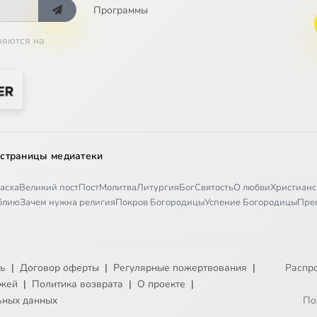
Программы
ляются на
 страницы медиатеки
асха
Великий пост
Пост
Молитва
Литургия
Бог
Святость
О любви
Христианс
иблию
Зачем нужна религия
Покров Богородицы
Успение Богородицы
Пре
ть
|
Договор оферты
|
Регулярные пожертвования
|
Распр
ежей
|
Политика возврата
|
О проекте
|
ьных данных
По