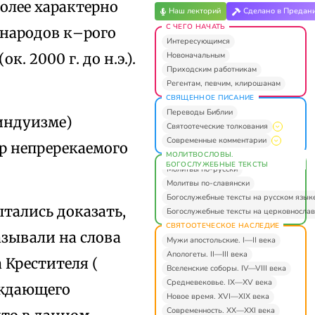
олее характерно
Наш лекторий
Сделано в Предан
С ЧЕГО НАЧАТЬ
 народов к–рого
Интересующимся
Новоначальным
 2000 г. до н.э.).
Приходским работникам
Регентам, певчим, клирошанам
СВЯЩЕННОЕ ПИСАНИЕ
Переводы Библии
индуизме)
Святоотеческие толкования
Современные комментарии
ер непререкаемого
МОЛИТВОСЛОВЫ.
БОГОСЛУЖЕБНЫЕ ТЕКСТЫ
Молитвы по-русски
Молитвы по-славянски
Богослужебные тексты на русском язык
ытались доказать,
Богослужебные тексты на церковнослав
СВЯТООТЕЧЕСКОЕ НАСЛЕДИЕ
азывали на слова
Мужи апостольские. I—II века
Апологеты. II—III века
 Крестителя (
Вселенские соборы. IV—VIII века
Средневековье. IX—XV века
ерждающего
Новое время. XVI—XIX века
Современность. XX—XXI века