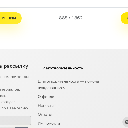
888 / 1862
БИБЛИИ
а рассылку:
Благотворительность
ашем почтовом
Благотворительность — помочь
нуждающимся
атериалов;
ных
О фонде
 фонда;
Новости
 по Евангелию.
Отчёты
Им помогли