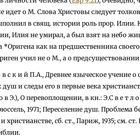
ь личности человека (
Евр 9:21
), очевидно, 
не идет о М. Слова Христовы следует толков
полнил в свящ. истории роль прор. Илии. К
ии, Илия не умирал, а был взят на небо ж
а *Оригена как на предшественника своего
иген учил не о М., а о предсуществовании
 а в с к и й П.А., Древнее языческое учение 
душ и следы его в первые века христианства
л о в Э.), О перевоплощении, в кн.: Э.С в е т л о
юссель, 1971; Переселение душ. Проблема б
 христианстве, сб. ст., Париж, 1935; см. с
иблии.