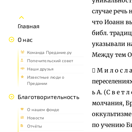
уникальност
случае речь 
что Иоанн вы
Главная
библ. традиц
О нас
указывали н
Команда Предание.ру
Между тем Ор
Попечительский совет
Наши друзья
 М и л о с л
Известные люди о
переселениях 
Предании
ь А. (С в е т 
Благотворительность
молчания, Бр
О нашем фонде
оккультизме и
Новости
по учению Б
Отчёты