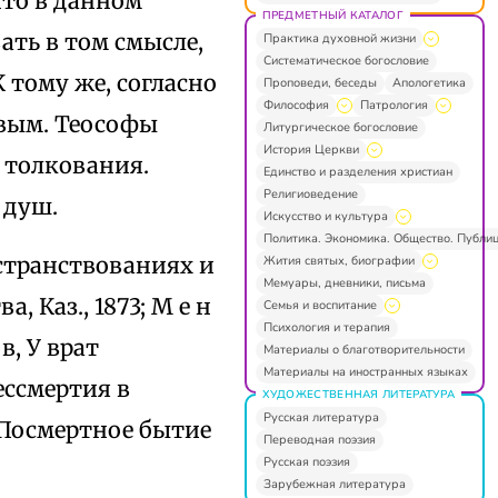
что в данном
ПРЕДМЕТНЫЙ КАТАЛОГ
ать в том смысле,
Практика духовной жизни
Систематическое богословие
 тому же, согласно
Проповеди, беседы
Апологетика
Философия
Патрология
ивым. Теософы
Литургическое богословие
История Церкви
 толкования.
Единство и разделения христиан
Религиоведение
 душ.
Искусство и культура
Политика. Экономика. Общество. Публи
о странствованиях и
Жития святых, биографии
Мемуары, дневники, письма
, Каз., 1873; М е н
Семья и воспитание
Психология и терапия
 в, У врат
Материалы о благотворительности
Материалы на иностранных языках
ессмертия в
ХУДОЖЕСТВЕННАЯ ЛИТЕРАТУРА
Русская литература
т. Посмертное бытие
Переводная поэзия
Русская поэзия
Зарубежная литература