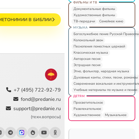
ФИЛЬМЫ И ТВ
Документальные фильмы
Художественные фильмы
МЕТОНИМИИ В БИБЛИИ
ТВ-передачи
Семейное кино
МУЗЫКА
Богослужебное пение Русской Правосл
Колокольный звон
Песнопения поместных церквей
Классическая музыка
Авторская песня
Эстрадная песня
Этно, фольклор, народная музыка
Духовные канты, стихи, песни, романсы
Современная вокальная и инструментал
+7 (495) 722-92-79
Учебные материалы по музыке и пению
ДЕТЯМ
fond@predanie.ru
Просветительское
support@predanie.ru
Развлекательное
Художественное
Музыкальное
(техн.вопросы)