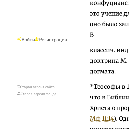
конфуцианств
это учение 
оно было заи
В
Войти
Регистрация
классич. ин
доктрина М. 
догмата.
*Теософы в 1
Старая версия сайта
Старая версия фонда
что в Библии
Христа о про
Мф 11:14
). О