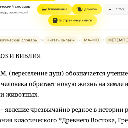
ческий словарь
−
Оглавление
Целиком
125%
андр, протоиерей
На страничку книги
огический словарь
Читать онлайн
МА–МО
МЕТЕМПС
ОЗ И БИБЛИЯ
 М. (переселение душ) обозначается учение 
человека обретает новую жизнь на земле в 
и животных.
— явление чрезвычайно редкое в истории р
ния классического *Древнего Востока, Гре