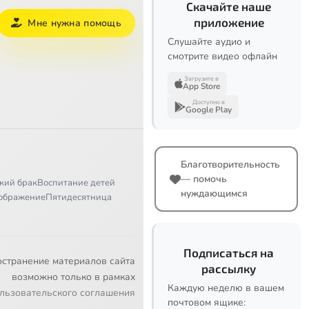
Скачайте наше
приложение
Мне нужна помощь
Слушайте аудио и
смотрите видео офлайн
Загрузите в
App Store
Доступно в
Google Play
Благотворительность
— помочь
кий брак
Воспитание детей
нуждающимся
ображение
Пятидесятница
Подписаться на
остранение материалов сайта
рассылку
возможно только в рамках
Каждую неделю в вашем
льзовательского соглашения
почтовом ящике: