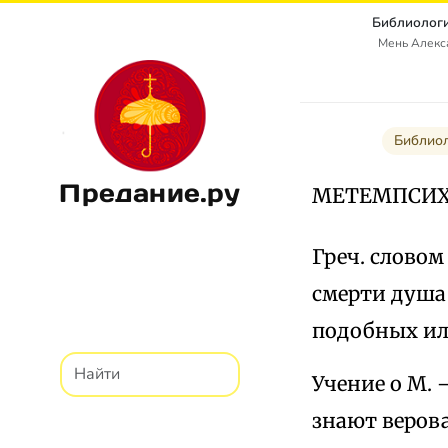
Библиологи
Мень Алекс
Библиол
Предание.ру
МЕТЕМПСИХ
Греч. словом
смерти душа 
подобных ил
Учение о М. 
знают верова