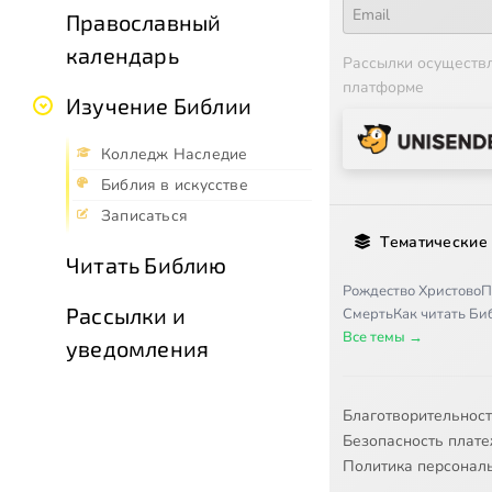
Православный
календарь
Рассылки осуществ
платформе
Изучение Библии
Колледж Наследие
Библия в искусстве
Записаться
Тематические
Читать Библию
Рождество Христово
П
Рассылки и
Смерть
Как читать Б
Все темы →
уведомления
Благотворительнос
Безопасность плат
Политика персонал