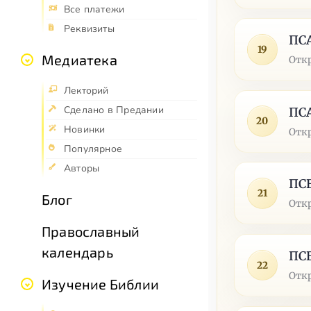
Все платежи
Реквизиты
ПС
19
Медиатека
Отк
Лекторий
Сделано в Предании
ПС
20
Новинки
Отк
Популярное
Авторы
ПС
21
Блог
Отк
Православный
календарь
ПС
22
Отк
Изучение Библии