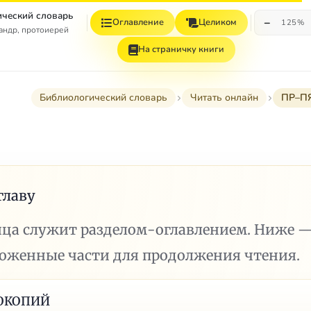
ческий словарь
−
Оглавление
Целиком
125%
андр, протоиерей
На страничку книги
Библиологический словарь
Читать онлайн
ПР–П
главу
ица служит разделом-оглавлением. Ниже 
ложенные части для продолжения чтения.
ОКОПИЙ