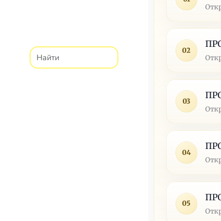
Отк
ПР
02
Отк
ПР
03
Отк
ПР
04
Отк
ПР
05
Отк