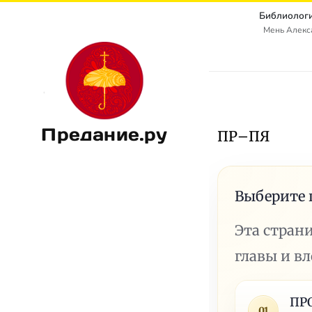
Библиологи
Мень Алекс
Предание.ру
ПР–ПЯ
Выберите 
Эта стран
главы и в
ПР
01