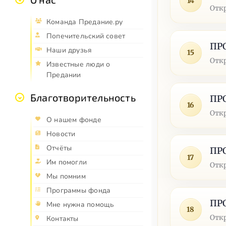
14
Отк
Команда Предание.ру
Попечительский совет
ПР
Наши друзья
15
Отк
Известные люди о
Предании
Благотворительность
ПР
16
Отк
О нашем фонде
Новости
Отчёты
ПР
17
Им помогли
Отк
Мы помним
Программы фонда
ПР
Мне нужна помощь
18
Отк
Контакты