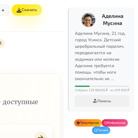
+
Скачать
Аделина
Мусина
Аделина Мусина, 21 год,
город Усинск. Детский
Я
церебральный паралич,
передвигается на
ходунках или коляске.
Аделине требуется
помощь, чтобы ноги
окончательно не …
Собрано 129 684,65 ₽
из 476 650 ₽
— доступные
Помочь
Популярное
Избранное
Позже