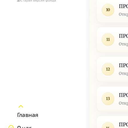
ПР
10
Отк
ПР
11
Отк
ПР
12
Отк
ПР
13
Отк
Главная
ПР
О нас