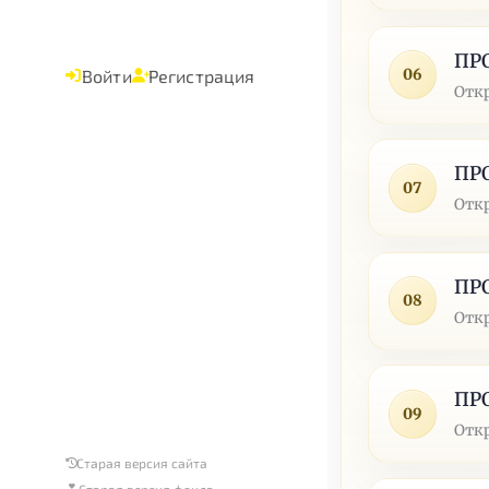
ПР
06
Войти
Регистрация
Отк
ПР
07
Отк
ПР
08
Отк
ПР
09
Отк
Старая версия сайта
Старая версия фонда