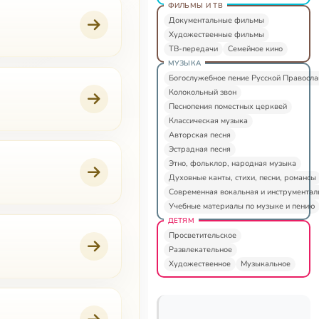
ФИЛЬМЫ И ТВ
Документальные фильмы
Художественные фильмы
ТВ-передачи
Семейное кино
МУЗЫКА
Богослужебное пение Русской Правосл
Колокольный звон
Песнопения поместных церквей
Классическая музыка
Авторская песня
Эстрадная песня
Этно, фольклор, народная музыка
Духовные канты, стихи, песни, романсы
Современная вокальная и инструментал
Учебные материалы по музыке и пению
ДЕТЯМ
Просветительское
Развлекательное
Художественное
Музыкальное