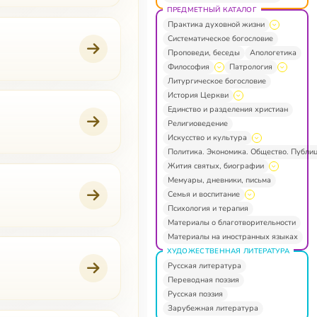
ПРЕДМЕТНЫЙ КАТАЛОГ
Практика духовной жизни
Систематическое богословие
Проповеди, беседы
Апологетика
Философия
Патрология
Литургическое богословие
История Церкви
Единство и разделения христиан
Религиоведение
Искусство и культура
Политика. Экономика. Общество. Публи
Жития святых, биографии
Мемуары, дневники, письма
Семья и воспитание
Психология и терапия
Материалы о благотворительности
Материалы на иностранных языках
ХУДОЖЕСТВЕННАЯ ЛИТЕРАТУРА
Русская литература
Переводная поэзия
Русская поэзия
Зарубежная литература