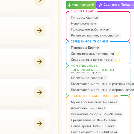
Наш лекторий
Сделано в Предан
С ЧЕГО НАЧАТЬ
Интересующимся
Новоначальным
Приходским работникам
Регентам, певчим, клирошанам
СВЯЩЕННОЕ ПИСАНИЕ
Переводы Библии
Святоотеческие толкования
Современные комментарии
МОЛИТВОСЛОВЫ.
БОГОСЛУЖЕБНЫЕ ТЕКСТЫ
Молитвы по-русски
Молитвы по-славянски
Богослужебные тексты на русском язык
Богослужебные тексты на церковнослав
СВЯТООТЕЧЕСКОЕ НАСЛЕДИЕ
Мужи апостольские. I—II века
Апологеты. II—III века
Вселенские соборы. IV—VIII века
Средневековье. IX—XV века
Новое время. XVI—XIX века
Современность. XX—XXI века