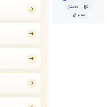
Дзен
OK
TikTok