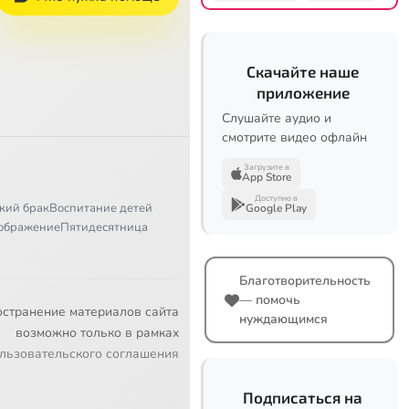
Скачайте наше
приложение
Слушайте аудио и
смотрите видео офлайн
Загрузите в
App Store
Доступно в
кий брак
Воспитание детей
Google Play
ображение
Пятидесятница
Благотворительность
— помочь
остранение материалов сайта
нуждающимся
возможно только в рамках
льзовательского соглашения
Подписаться на