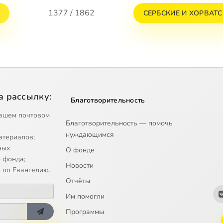
1377 / 1862
СЕРБСКИЕ И ХОРВАТ
а рассылку:
Благотворительность
ашем почтовом
Благотворительность — помочь
нуждающимся
атериалов;
ных
О фонде
 фонда;
Новости
 по Евангелию.
Отчёты
Им помогли
Программы