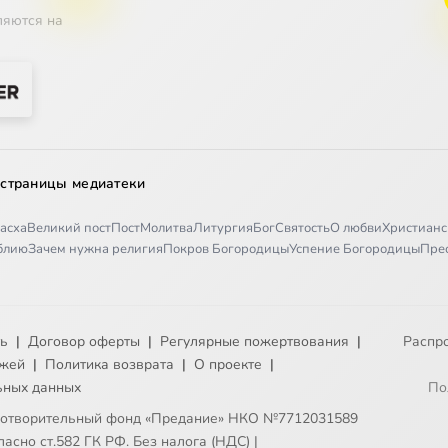
ляются на
 страницы медиатеки
асха
Великий пост
Пост
Молитва
Литургия
Бог
Святость
О любви
Христианс
иблию
Зачем нужна религия
Покров Богородицы
Успение Богородицы
Пре
ть
|
Договор оферты
|
Регулярные пожертвования
|
Распр
ежей
|
Политика возврата
|
О проекте
|
ьных данных
По
готворительный фонд «Предание» НКО №7712031589
асно ст.582 ГК РФ. Без налога (НДС)
|