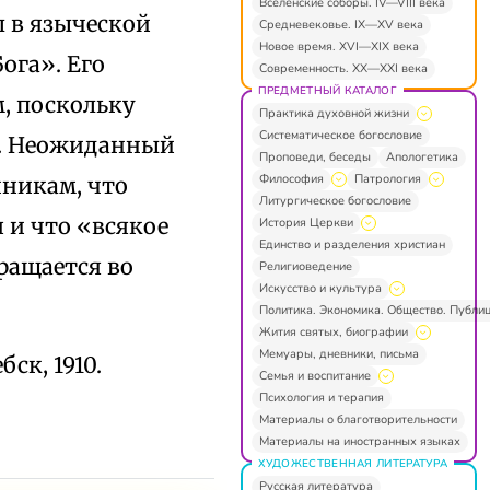
Вселенские соборы. IV—VIII века
л в языческой
Средневековье. IX—XV века
Новое время. XVI—XIX века
ога». Его
Современность. XX—XXI века
ПРЕДМЕТНЫЙ КАТАЛОГ
, поскольку
Практика духовной жизни
Систематическое богословие
я. Неожиданный
Проповеди, беседы
Апологетика
Философия
Патрология
чникам, что
Литургическое богословие
 и что «всякое
История Церкви
Единство и разделения христиан
ращается во
Религиоведение
Искусство и культура
Политика. Экономика. Общество. Публи
Жития святых, биографии
Мемуары, дневники, письма
бск, 1910.
Семья и воспитание
Психология и терапия
Материалы о благотворительности
Материалы на иностранных языках
ХУДОЖЕСТВЕННАЯ ЛИТЕРАТУРА
Русская литература