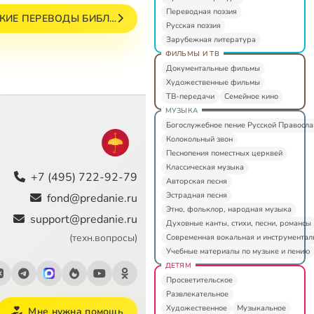
Переводная поэзия
СКИЕ ПЕРЕВОДЫ БИБЛ…
Русская поэзия
Зарубежная литература
ФИЛЬМЫ И ТВ
Документальные фильмы
Художественные фильмы
ТВ-передачи
Семейное кино
МУЗЫКА
Богослужебное пение Русской Правосл
Колокольный звон
Песнопения поместных церквей
Классическая музыка
+7 (495) 722-92-79
Авторская песня
Эстрадная песня
fond@predanie.ru
Этно, фольклор, народная музыка
support@predanie.ru
Духовные канты, стихи, песни, романсы
(техн.вопросы)
Современная вокальная и инструментал
Учебные материалы по музыке и пению
ДЕТЯМ
Просветительское
Развлекательное
Художественное
Музыкальное
Мне нужна помощь