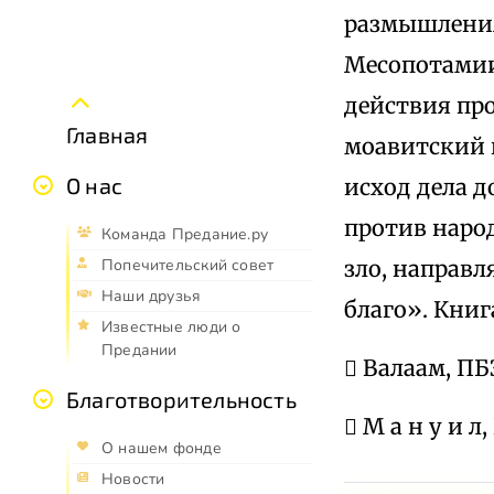
размышлениям
Месопотамии
действия пр
Главная
моавитский 
О нас
исход дела д
против наро
Команда Предание.ру
зло, направл
Попечительский совет
Наши друзья
благо». Книг
Известные люди о
Предании
 Валаам, ПБЭ
Благотворительность
 M а н у и л,
О нашем фонде
Новости