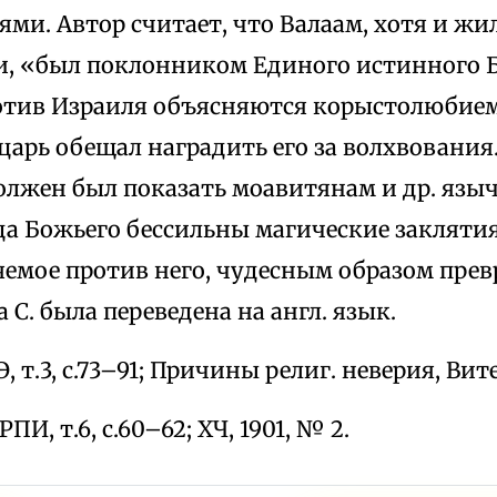
и. Автор считает, что Валаам, хотя и жи
, «был поклонником Единого истинного Б
отив Израиля объясняются корыстолюбием
царь обещал наградить его за волхвовани
олжен был показать моавитянам и др. язы
да Божьего бессильны магические заклятия
яемое против него, чудесным образом прев
а С. была переведена на англ. язык.
, т.3, c.73–91; Причины религ. неверия, Вите
 РПИ, т.6, с.60–62; ХЧ, 1901, № 2.