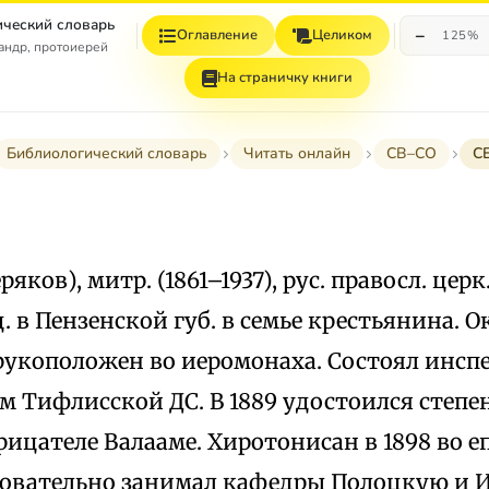
ческий словарь
−
Оглавление
Целиком
125%
андр, протоиерей
На страничку книги
Библиологический словарь
Читать онлайн
СВ–СО
С
ков), митр. (1861–1937), рус. правосл. церк
д. в Пензенской губ. в семье крестьянина. 
 рукоположен во иеромонаха. Состоял инс
м Тифлисской ДС. В 1889 удостоился степе
рицателе Валааме. Хиротонисан в 1898 во е
довательно занимал кафедры Полоцкую и Ир