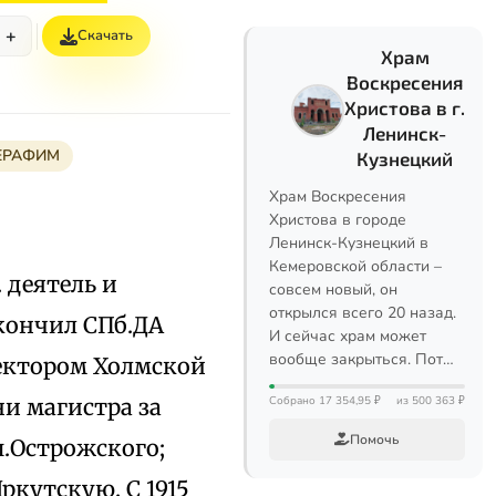
+
Скачать
Храм
Воскресения
Христова в г.
Ленинск-
ЕРАФИМ
Кузнецкий
Храм Воскресения
Христова в городе
Ленинск-Кузнецкий в
Кемеровской области –
. деятель и
совсем новый, он
открылся всего 20 назад.
Окончил СПб.ДА
И сейчас храм может
вообще закрыться. Пот…
пектором Холмской
ни магистра за
Собрано 17 354,95 ₽
из 500 363 ₽
Помочь
п.Острожского;
кутскую. С 1915