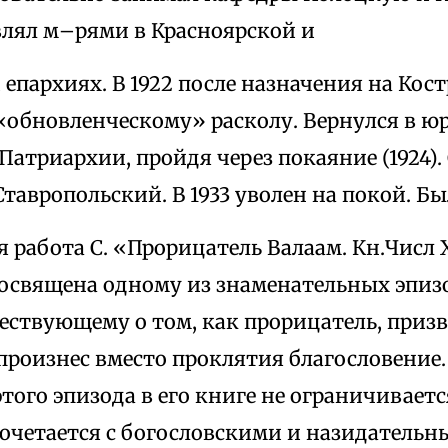
влял м–рями в Красноярской и
епархиях. В 1922 после назначения на Ко
«обновленческому» расколу. Вернулся в 
атриархии, пройдя через покаяние (1924). С
Ставропольский. В 1933 уволен на покой. Б
 работа С. «Прорицатель Валаам. Кн.Числ
 посвящена одному из знаменательных эпиз
вествующему о том, как прорицатель, приз
произнес вместо проклятия благословение
того эпизода в его книге не ограничиваетс
 сочетается с богословскими и назидатель