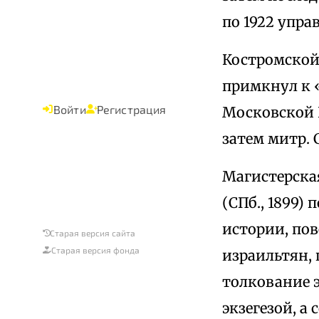
по 1922 упра
Костромской 
примкнул к 
Войти
Регистрация
Московской П
затем митр. 
Магистерская
(СПб., 1899)
истории, по
Старая версия сайта
Старая версия фонда
израильтян, 
толкование э
экзегезой, а