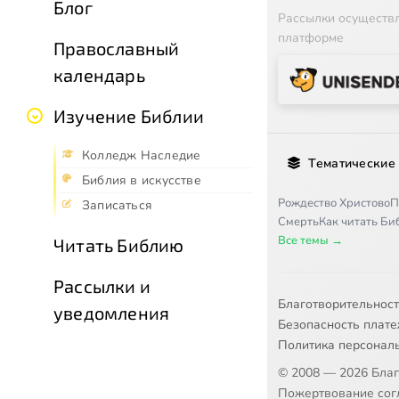
Блог
Рассылки осуществ
платформе
Православный
календарь
Изучение Библии
Колледж Наследие
Тематические
Библия в искусстве
Рождество Христово
П
Записаться
Смерть
Как читать Б
Все темы →
Читать Библию
Рассылки и
Благотворительнос
уведомления
Безопасность плат
Политика персонал
© 2008 — 2026 Бла
Пожертвование согл