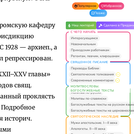
Популярное
Избранное
Позже
стромскую кафедру
Наш лекторий
Сделано в Предан
С ЧЕГО НАЧАТЬ
юрисдикцию
Интересующимся
Новоначальным
 1928 — архиеп., а
Приходским работникам
Регентам, певчим, клирошанам
ыл репрессирован.
СВЯЩЕННОЕ ПИСАНИЕ
Переводы Библии
 XXII–XXV главы»
Святоотеческие толкования
Современные комментарии
одов свящ.
МОЛИТВОСЛОВЫ.
БОГОСЛУЖЕБНЫЕ ТЕКСТЫ
Молитвы по-русски
ванный проклясть
Молитвы по-славянски
Богослужебные тексты на русском язык
. Подробное
Богослужебные тексты на церковнослав
СВЯТООТЕЧЕСКОЕ НАСЛЕДИЕ
я историч.
Мужи апостольские. I—II века
ными
Апологеты. II—III века