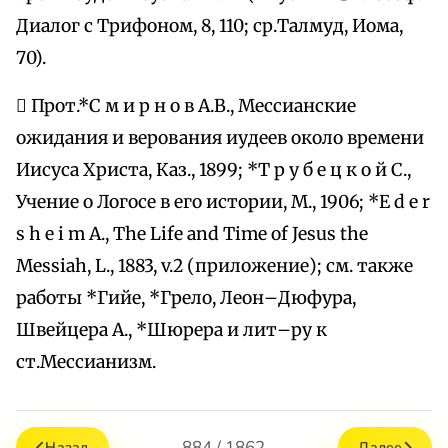
Диалог с Трифоном, 8, 110; ср.Талмуд, Иома,
70).
 Прот.*С м и р н о в А.В., Мессианские
ожидания и верования иудеев около времени
Иисуса Христа, Каз., 1899; *Т р у б е ц к о й С.,
Учение о Логосе в его истории, М., 1906; *E d e r
s h e i m A., The Life and Time of Jesus the
Messiah, L., 1883, v.2 (приложение); см. также
работы *Гийе, *Грело, Леон–Дюфура,
Швейцера А., *Шюрера и лит–ру к
ст.Мессианизм.
884 / 1862
Назад
Далее