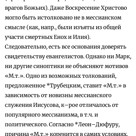
врагов Божьих). Даже Воскресение Христово
могло быть истолковано не в мессианском
смысле (как, напр., были изъяты из общей
участи смертных Енох и Илия).
Следовательно, есть все основания доверять
свидетельству евангелистов. Однако ни Марк,
ни другие синоптики не объясняют мотивов
«М.т.». Одно из возможных толкований,
предложенное *Трубецким, ставит «М.т.» в
зависимость от новизны мессианского
служения Иисусова, к–рое отличалось от
популярного мессианизма, в т.ч. и
политического. Согласно *Леон–Дюфуру,
причина «М.т.» коренится в самих условиях,