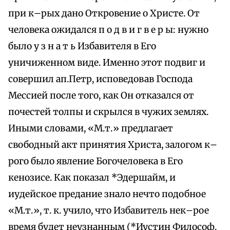
при к–рых дано Откровение о Христе. От
человека ожидался п о д в и г в е р ы: нужно
было у з н а т ь Избавителя в Его
уничиженном виде. Именно этот подвиг и
совершил ап.Петр, исповедовав Господа
Мессией после того, как Он отказался от
почестей толпы и скрылся в чужих землях.
Иными словами, «М.т.» предлагает
свободный акт принятия Христа, залогом к–
рого было явление Богочеловека в Его
кенозисе. Как показал *Эдершайм, и
иудейское предание знало нечто подобное
«М.т.», т. к. учило, что Избавитель нек–рое
время будет неузнанным (*Иустин Философ.