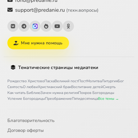
fond@predanie.ru
support@predanie.ru
(техн.вопросы)
Мне нужна помощь
Тематические страницы медиатеки
Рождество Христово
Пасха
Великий пост
Пост
Молитва
Литургия
Бог
Святость
О любви
Христианский брак
Воспитание детей
Смерть
Как читать Библию
Зачем нужна религия
Покров Богородицы
Успение Богородицы
Преображение
Пятидесятница
Все темы →
Благотворительность
Договор оферты