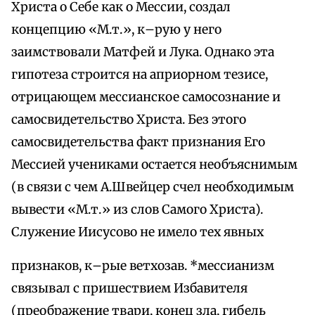
Христа о Себе как о Мессии, создал
концепцию «М.т.», к–рую у него
заимствовали Матфей и Лука. Однако эта
гипотеза строится на априорном тезисе,
отрицающем мессианское самосознание и
самосвидетельство Христа. Без этого
самосвидетельства факт признания Его
Мессией учениками остается необъяснимым
(в связи с чем А.Швейцер счел необходимым
вывести «М.т.» из слов Самого Христа).
Служение Иисусово не имело тех явных
признаков, к–рые ветхозав. *мессианизм
связывал с пришествием Избавителя
(преображение твари, конец зла, гибель