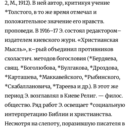
2, М., 1912). В ней автор, критикуя учение
*Толстого, в то же время отмечал и
положительное значение его нравств.
проповеди. В 1916–17 Э. состоял редактором–
издателем киевского журн. «Христианская
Мысль», к–рый объединил противников
схоластич. методов богословия (*Бердяева,
свящ. *Боголюбова, *Булгакова, *Дроздова,
*Карташева, *Маккавейского, *Рыбинского,
*Скабаллановича, *Тареева и др.). В этот же
период Э. возглавлял в Киеве Религ. — филос.
общество. Ряд работ Э. освещает *социальную
интерпретацию Библии и христианства.
Несмотря на слепоту, поразившую писателя в