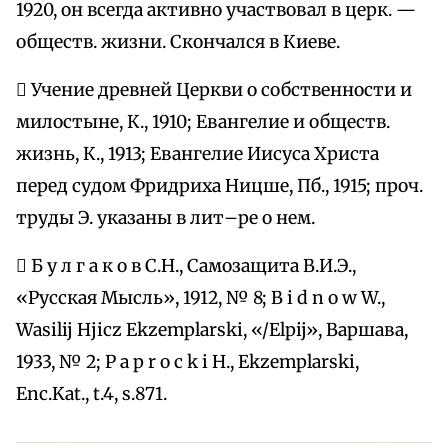
1920, он всегда активно участвовал в церк. —
обществ. жизни. Скончался в Киеве.
 Учение древней Церкви о собственности и
милостыне, К., 1910; Евангелие и обществ.
жизнь, К., 1913; Евангелие Иисуса Христа
перед судом Фридриха Ницше, Пб., 1915; проч.
труды Э. указаны в лит–ре о нем.
 Б у л г а к о в С.Н., Самозащита В.И.Э.,
«Русская Мысль», 1912, № 8; B i d n o w W.,
Wasilij Hjicz Ekzemplarski, «/Elpij», Варшава,
1933, № 2; Р а р r о с k i H., Ekzemplarski,
Enc.Kat., t.4, s.871.