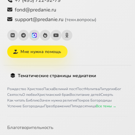
+7 (495) 722-92-79
fond@predanie.ru
support@predanie.ru
(техн.вопросы)
Мне нужна помощь
Тематические страницы медиатеки
Рождество Христово
Пасха
Великий пост
Пост
Молитва
Литургия
Бог
Святость
О любви
Христианский брак
Воспитание детей
Смерть
Как читать Библию
Зачем нужна религия
Покров Богородицы
Успение Богородицы
Преображение
Пятидесятница
Все темы →
Благотворительность