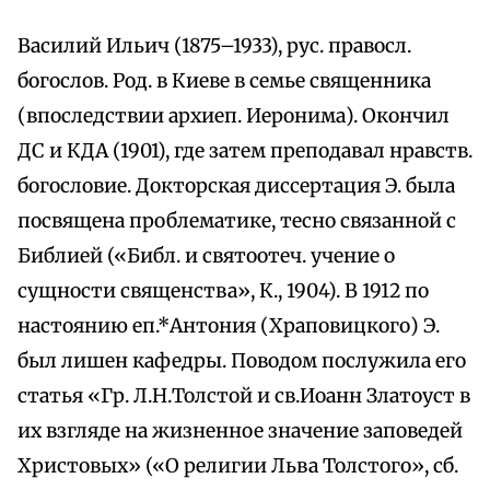
Василий Ильич (1875–1933), рус. правосл.
богослов. Род. в Киеве в семье священника
(впоследствии архиеп. Иеронима). Окончил
ДС и КДА (1901), где затем преподавал нравств.
богословие. Докторская диссертация Э. была
посвящена проблематике, тесно связанной с
Библией («Библ. и святоотеч. учение о
сущности священства», К., 1904). В 1912 по
настоянию еп.*Антония (Храповицкого) Э.
был лишен кафедры. Поводом послужила его
статья «Гр. Л.Н.Толстой и св.Иоанн Златоуст в
их взгляде на жизненное значение заповедей
Христовых» («О религии Льва Толстого», сб.