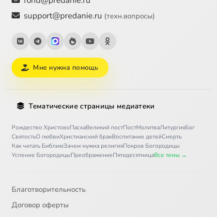
fond@predanie.ru
support@predanie.ru
(техн.вопросы)
Мне нужна помощь
Тематические страницы медиатеки
Рождество Христово
Пасха
Великий пост
Пост
Молитва
Литургия
Бог
Святость
О любви
Христианский брак
Воспитание детей
Смерть
Как читать Библию
Зачем нужна религия
Покров Богородицы
Успение Богородицы
Преображение
Пятидесятница
Все темы →
Благотворительность
Договор оферты