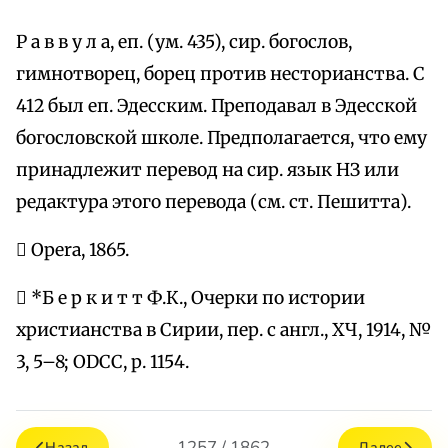
Р а в в у л а, еп. (ум. 435), сир. богослов,
гимнотворец, борец против несторианства. С
412 был еп. Эдесским. Преподавал в Эдесской
богословской школе. Предполагается, что ему
принадлежит перевод на сир. язык НЗ или
редактура этого перевода (см. ст. Пешитта).
 Opera, 1865.
 *Б е р к и т т Ф.К., Очерки по истории
христианства в Сирии, пер. с англ., ХЧ, 1914, №
3, 5–8; ОDСС, р. 1154.
1257 / 1862
Назад
Далее