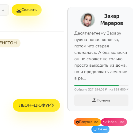
+
Скачать
Захар
Мараров
Десятилетнему Захару
нужна новая коляска,
ЕНГТОН
потом что старая
сломалась. А без коляски
он не сможет не только
просто выходить из дома,
но и продолжать лечение
в ре…
Собрано 327 594,06 ₽
из 398 600 ₽
Помочь
ЛЕОН–ДЮФУР
Популярное
Избранное
Позже