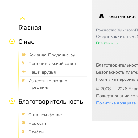
Тематические
Главная
Рождество Христово
П
Смерть
Как читать Б
О нас
Все темы →
Команда Предание.ру
Попечительский совет
Благотворительнос
Безопасность плат
Наши друзья
Политика персонал
Известные люди о
Предании
© 2008 — 2026 Бла
Пожертвование согл
Благотворительность
Политика возврата
О нашем фонде
Новости
Отчёты