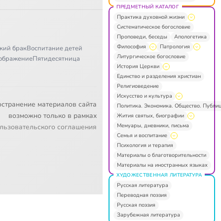
ПРЕДМЕТНЫЙ КАТАЛОГ
Практика духовной жизни
Систематическое богословие
Проповеди, беседы
Апологетика
Философия
Патрология
кий брак
Воспитание детей
Литургическое богословие
ображение
Пятидесятница
История Церкви
Единство и разделения христиан
Религиоведение
Искусство и культура
остранение материалов сайта
Политика. Экономика. Общество. Публи
возможно только в рамках
Жития святых, биографии
Мемуары, дневники, письма
льзовательского соглашения
Семья и воспитание
Психология и терапия
Материалы о благотворительности
Материалы на иностранных языках
ХУДОЖЕСТВЕННАЯ ЛИТЕРАТУРА
Русская литература
Переводная поэзия
Русская поэзия
Зарубежная литература