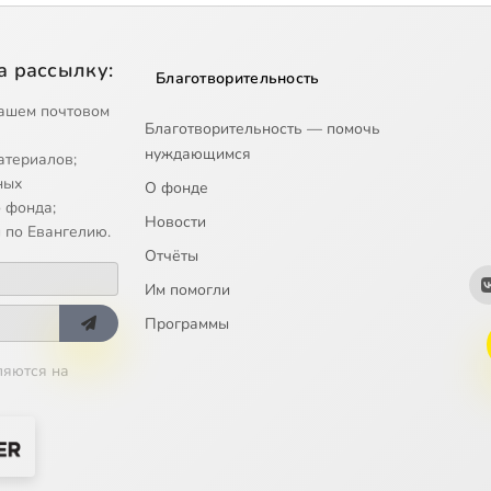
а рассылку:
Благотворительность
ашем почтовом
Благотворительность — помочь
нуждающимся
атериалов;
ных
О фонде
 фонда;
Новости
 по Евангелию.
Отчёты
Им помогли
Программы
ляются на