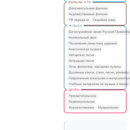
ФИЛЬМЫ И ТВ
Документальные фильмы
Художественные фильмы
ТВ-передачи
Семейное кино
МУЗЫКА
Богослужебное пение Русской Правосл
Колокольный звон
Песнопения поместных церквей
Классическая музыка
Авторская песня
Эстрадная песня
Этно, фольклор, народная музыка
Духовные канты, стихи, песни, романсы
Современная вокальная и инструментал
Учебные материалы по музыке и пению
ДЕТЯМ
Просветительское
Развлекательное
Художественное
Музыкальное