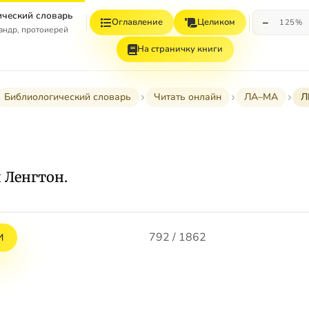
ческий словарь
−
Оглавление
Целиком
125%
андр, протоиерей
На страничку книги
Библиологический словарь
Читать онлайн
ЛА–МА
Л
 Ленгтон.
792 / 1862
И