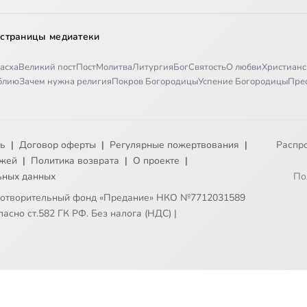
 страницы медиатеки
асха
Великий пост
Пост
Молитва
Литургия
Бог
Святость
О любви
Христианс
иблию
Зачем нужна религия
Покров Богородицы
Успение Богородицы
Пре
ть
|
Договор оферты
|
Регулярные пожертвования
|
Распр
ежей
|
Политика возврата
|
О проекте
|
ьных данных
По
готворительный фонд «Предание» НКО №7712031589
асно ст.582 ГК РФ. Без налога (НДС)
|