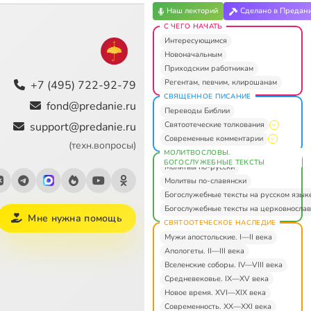
Наш лекторий
Сделано в Предан
С ЧЕГО НАЧАТЬ
Интересующимся
Новоначальным
Приходским работникам
Регентам, певчим, клирошанам
+7 (495) 722-92-79
СВЯЩЕННОЕ ПИСАНИЕ
fond@predanie.ru
Переводы Библии
Святоотеческие толкования
support@predanie.ru
Современные комментарии
(техн.вопросы)
МОЛИТВОСЛОВЫ.
БОГОСЛУЖЕБНЫЕ ТЕКСТЫ
Молитвы по-русски
Молитвы по-славянски
Богослужебные тексты на русском язык
Богослужебные тексты на церковнослав
Мне нужна помощь
СВЯТООТЕЧЕСКОЕ НАСЛЕДИЕ
Мужи апостольские. I—II века
Апологеты. II—III века
Вселенские соборы. IV—VIII века
Средневековье. IX—XV века
Новое время. XVI—XIX века
Современность. XX—XXI века