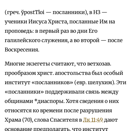
(греч. ўpostТloi — посланники), в НЗ —
ученики Иисуса Христа, посланные Им на
проповедь: в первый раз во дни Его
галилейского служения, а во второй — после
Воскресения.
Многие экзегеты считают, что ветхозав.
прообразом христ. апостольства был особый
институт «посланников» (евр. шелухим). Эти
«посланники» поддерживали связь между
общинами *диаспоры. Хотя сведения о них
относятся ко времени после разрушения
Храма (70), слова Спасителя в
Лк 11:49
дают
основание предполагать, что институт