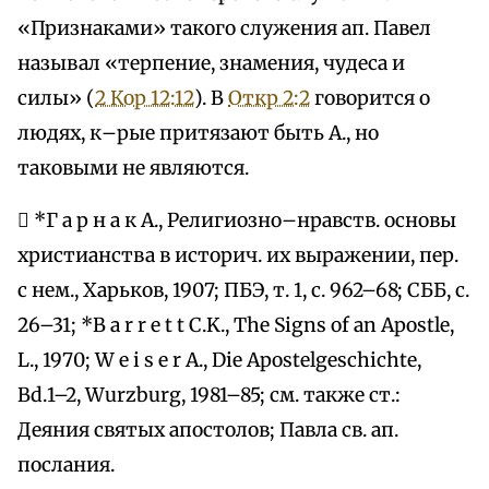
«Признаками» такого служения ап. Павел
называл «терпение, знамения, чудеса и
силы» (
2 Кор 12:12
). В
Откр 2:2
говорится о
людях, к–рые притязают быть А., но
таковыми не являются.
 *Г а р н а к А., Религиозно–нравств. основы
христианства в историч. их выражении, пер.
с нем., Харьков, 1907; ПБЭ, т. 1, с. 962–68; СББ, с.
26–31; *B a r r e t t C.K., The Signs of an Apostle,
L., 1970; W e i s e r A., Die Apostelgeschichte,
Bd.1–2, Wurzburg, 1981–85; см. также ст.:
Деяния святых апостолов; Павла св. ап.
послания.