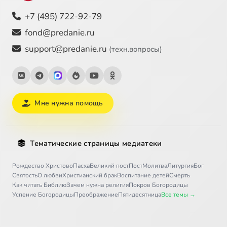
+7 (495) 722-92-79
fond@predanie.ru
support@predanie.ru
(техн.вопросы)
Мне нужна помощь
Тематические страницы медиатеки
Рождество Христово
Пасха
Великий пост
Пост
Молитва
Литургия
Бог
Святость
О любви
Христианский брак
Воспитание детей
Смерть
Как читать Библию
Зачем нужна религия
Покров Богородицы
Успение Богородицы
Преображение
Пятидесятница
Все темы →