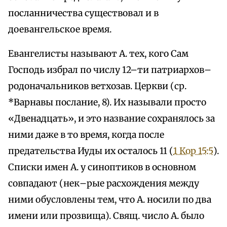
посланничества существовал и в
доевангельское время.
Евангелисты называют А. тех, кого Сам
Господь избрал по числу 12–ти патриархов–
родоначальников ветхозав. Церкви (ср.
*Варнавы послание, 8). Их называли просто
«Двенадцать», и это название сохранялось за
ними даже в то время, когда после
предательства Иуды их осталось 11 (
1 Кор 15:5
).
Списки имен А. у синоптиков в основном
совпадают (нек–рые расхождения между
ними обусловлены тем, что А. носили по два
имени или прозвища). Свящ. число А. было