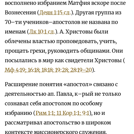
восполнено избранием Матфия вскоре после
Вознесения (
Деян 1:15 сл.
). Другая группа из
70–ти учеников–апостолов не названа по
именам (
Лк 10:1 сл.
). А. Христовы были
облечены властью проповедовать, учить,
прощать грехи, руководить общинами. Они
посылались в мир как свидетели Христовы (
Мф 4:19; 16:18; 18:18; 19:28; 28:19–20
).
Расширение понятия «апостол» связано с
деятельностью ап. Павла, к–рый не только
сознавал себя апостолом по особому
избранию (
Рим 1:1; 1
1 Кор 1:1; 9:1
), но и
рассматривал апостольство в широком
контексте миссионерского служения.