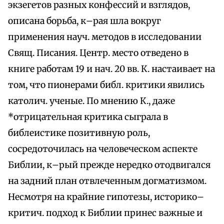
экзегетов разных конфессий и взглядов,
описана борьба, к–рая шла вокруг
применения науч. методов в исследовании
Свящ. Писания. Центр. место отведено в
книге работам 19 и нач. 20 вв. К. настаивает на
том, что пионерами библ. критики явились
католич. ученые. По мнению К., даже
*отрицательная критика сыграла в
библеистике позитивную роль,
сосредоточилась на человеческом аспекте
Библии, к–рый прежде нередко отодвигался
на задний план отвлеченным догматизмом.
Несмотря на крайние гипотезы, историко–
критич. подход к Библии принес важные и