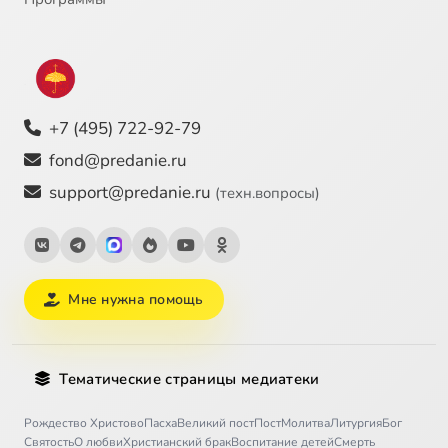
+7 (495) 722-92-79
fond@predanie.ru
support@predanie.ru
(техн.вопросы)
Мне нужна помощь
Тематические страницы медиатеки
Рождество Христово
Пасха
Великий пост
Пост
Молитва
Литургия
Бог
Святость
О любви
Христианский брак
Воспитание детей
Смерть