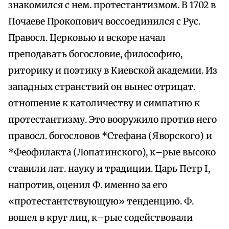
знакомился с нем. протестантизмом. В 1702 в
Почаеве Прокопович воссоединился с Рус.
Правосл. Церковью и вскоре начал
преподавать богословие, философию,
риторику и поэтику в Киевской академии. Из
западных странствий он вынес отрицат.
отношение к католичеству и симпатию к
протестантизму. Это вооружило против него
правосл. богословов *Стефана (Яворского) и
*Феофилакта (Лопатинского), к–рые высоко
ставили лат. науку и традиции. Царь Петр I,
напротив, оценил Ф. именно за его
«протестантствующую» тенденцию. Ф.
вошел в круг лиц, к–рые содействовали