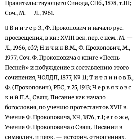
Правительствующего Синода, СПб., 1878, т.III;
Соч., М. — Л., 1961.
 В и н т е р Э., Ф. Прокопович и начало рус.
просвещения, в кн.: XVIII век, пер. с нем., М. —
Л., 1966, сб.7; Н и ч и к В.М., Ф. Прокопович, М.,
1977; Соч. Ф. Прокоповича о книге «Песнь
Песней» и побуждение к составлению этого
сочинения, ЧОЛДП, 1877, № 11; Т и т л и н о в Б.,
Ф. (Прокопович), РБС, т.25, 1913; Ч е р в я к о в с
к и й П.А., Свящ. Писание как начало
богословия, по учению протестантов XVII в.
Учение Ф. Прокоповича, ХЧ, 1876, т.I; е г о ж е,
Учение Ф. Прокоповича о Свящ. Писании в
символич. и церк. — историч. отношениях,