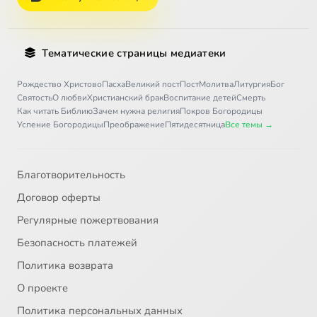
Тематические страницы медиатеки
Рождество Христово
Пасха
Великий пост
Пост
Молитва
Литургия
Бог
Святость
О любви
Христианский брак
Воспитание детей
Смерть
Как читать Библию
Зачем нужна религия
Покров Богородицы
Успение Богородицы
Преображение
Пятидесятница
Все темы →
Благотворительность
Договор оферты
Регулярные пожертвования
Безопасность платежей
Политика возврата
О проекте
Политика персональных данных