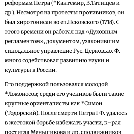
реформам Петра (*Кантемир, В.Татищев и
др.). Несмотря на протесты противников, он
был хиротонисан во еп.Псковского (1718). С
этого времени он работал над «Духовным
регламентом», документом, узаконившим
синодальное управление Рус. Церковью. Ф.
много содействовал развитию науки и
культуры в России.
Его поддержкой пользовался молодой
*Ломоносов; среди его учеников были такие
крупные ориенталисты как *Симон
(Тодорский). После смерти Петра I Ф. удалось
в жестокой борьбе избежать участи, к–рая
постигла Меньшикова и др. сподвижников