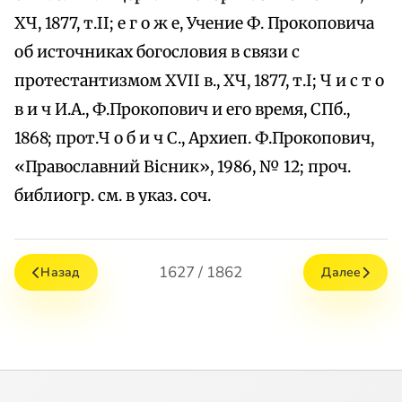
ХЧ, 1877, т.II; е г о ж е, Учение Ф. Прокоповича
об источниках богословия в связи с
протестантизмом XVII в., ХЧ, 1877, т.I; Ч и с т о
в и ч И.А., Ф.Прокопович и его время, СПб.,
1868; прот.Ч о б и ч С., Архиеп. Ф.Прокопович,
«Православний Вiсник», 1986, № 12; проч.
библиогр. см. в указ. соч.
1627 / 1862
Назад
Далее