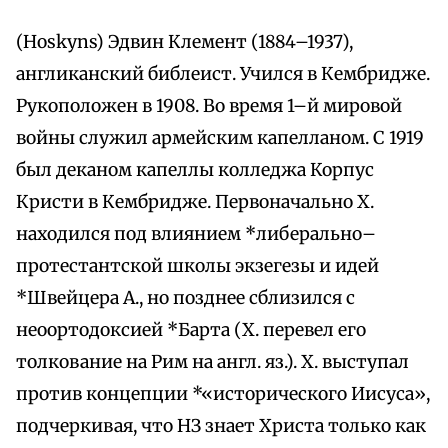
(Hoskyns) Эдвин Клемент (1884–1937),
англиканский библеист. Учился в Кембридже.
Рукоположен в 1908. Во время 1–й мировой
войны служил армейским капелланом. С 1919
был деканом капеллы колледжа Корпус
Кристи в Кембридже. Первоначально Х.
находился под влиянием *либерально–
протестантской школы экзегезы и идей
*Швейцера А., но позднее сблизился с
неоортодоксией *Барта (Х. перевел его
толкование на Рим на англ. яз.). Х. выступал
против концепции *«исторического Иисуса»,
подчеркивая, что НЗ знает Христа только как