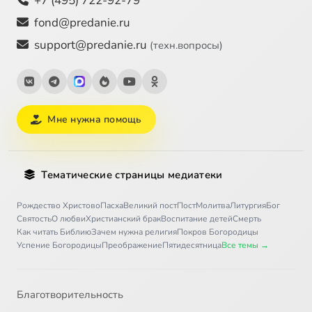
+7 (495) 722-92-79
fond@predanie.ru
support@predanie.ru
(техн.вопросы)
Мне нужна помощь
Тематические страницы медиатеки
Рождество Христово
Пасха
Великий пост
Пост
Молитва
Литургия
Бог
Святость
О любви
Христианский брак
Воспитание детей
Смерть
Как читать Библию
Зачем нужна религия
Покров Богородицы
Успение Богородицы
Преображение
Пятидесятница
Все темы →
Благотворительность