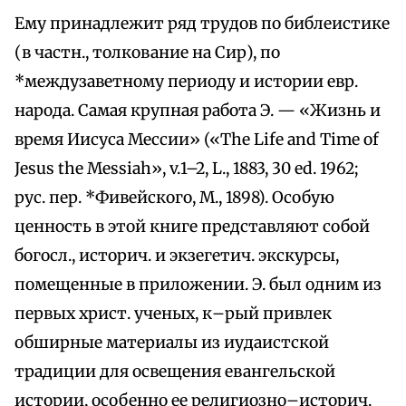
Ему принадлежит ряд трудов по библеистике
(в частн., толкование на Сир), по
*междузаветному периоду и истории евр.
народа. Самая крупная работа Э. — «Жизнь и
время Иисуса Мессии» («Тhе Life and Time of
Jesus the Messiah», v.1–2, L., 1883, 30 еd. 1962;
рус. пер. *Фивейского, М., 1898). Особую
ценность в этой книге представляют собой
богосл., историч. и экзегетич. экскурсы,
помещенные в приложении. Э. был одним из
первых христ. ученых, к–рый привлек
обширные материалы из иудаистской
традиции для освещения евангельской
истории, особенно ее религиозно–историч.