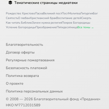
Тематические страницы медиатеки
Рождество Христово
Пасха
Великий пост
Пост
Молитва
Литургия
Бог
Святость
О любви
Христианский брак
Воспитание детей
Смерть
Как читать Библию
Зачем нужна религия
Покров Богородицы
Успение Богородицы
Преображение
Пятидесятница
Все темы →
Благотворительность
Договор оферты
Регулярные пожертвования
Безопасность платежей
Политика возврата
О проекте
Политика персональных данных
© 2008 — 2026 Благотворительный фонд «Предание»
НКО №7712031589