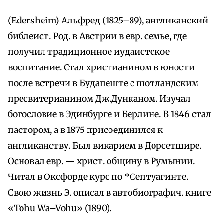
(Edersheim) Альфред (1825–89), англиканский
библеист. Род. в Австрии в евр. семье, где
получил традиционное иудаистское
воспитание. Стал христианином в юности
после встречи в Будапеште с шотландским
пресвитерианином Дж.Дунканом. Изучал
богословие в Эдинбурге и Берлине. В 1846 стал
пастором, а в 1875 присоединился к
англиканству. Был викарием в Дорсетшире.
Основал евр. — христ. общину в Румынии.
Читал в Оксфорде курс по *Септуагинте.
Свою жизнь Э. описал в автобиографич. книге
«Tohu Wa–Vohu» (1890).