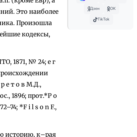
.п. (кроме Евр), а
Дзен
OK
аний. Это наиболее
TikTok
ника. Произошла
внейшие кодексы,
О, 1871, № 24; е г
о происхождении
 е т о в М.Д.,
., 1896; прот.*Р о
–74; *F i l s o n F.,
ю историю, к–рая