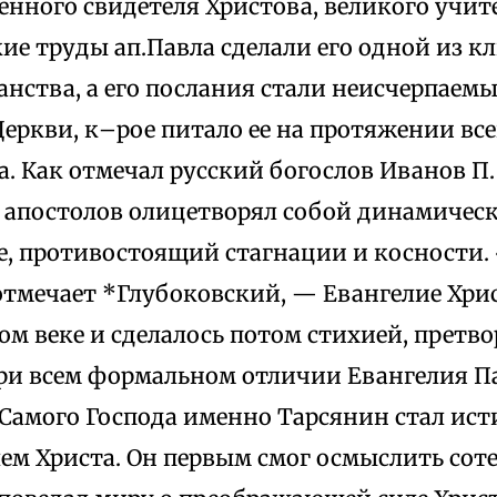
нного свидетеля Христова, великого учит
ие труды ап.Павла сделали его одной из 
анства, а его послания стали неисчерпае
еркви, к–рое питало ее на протяжении вс
. Как отмечал русский богослов Иванов П. (
х апостолов олицетворял собой динамическ
е, противостоящий стагнации и косности. 
 отмечает *Глубоковский, — Евангелие Хри
ом веке и сделалось потом стихией, прет
ри всем формальном отличии Евангелия Па
 Самого Господа именно Тарсянин стал ис
ем Христа. Он первым смог осмыслить сот