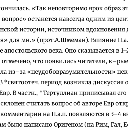
кончилась. «Так неповторимо ярок образ эт
 вопрос» останется навсегда одним из це
анской истории, источником вдохновения 
» для мн.» (прот.А.Шмеман). Влияние П.а.
е апостольского века. Оно сказывается в 1–
6
отмечено, что появились читатели, к–ры
вла из–за «неудобовразумительности» нек
В *святоотеч. период возникла дискуссия 
вр. В частн., *Тертуллиан приписывал его 
 склонен считать вопрос об авторе Евр от
комментарии на П.а.п. появляются в 3–4 в
м было написано Оригеном (на Рим, Гал, Еф