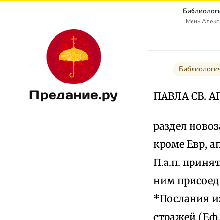
Библиологи
Мень Алекс
Библиологи
Предание.ру
ПАВЛА СВ. 
раздел новоз
кроме Евр, а
П.а.п. принят
ним присоеди
*Послания из
стражей (Еф,