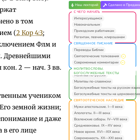
Наш лекторий
Сделано в Предан
ержат
С ЧЕГО НАЧАТЬ
Интересующимся
чено в том
Новоначальным
Приходским работникам
ием (
2 Кор 4:3
;
Регентам, певчим, клирошанам
исключением Флм и
СВЯЩЕННОЕ ПИСАНИЕ
Переводы Библии
м. Древнейшими
Святоотеческие толкования
Современные комментарии
он. 2 — нач. 3 вв.
МОЛИТВОСЛОВЫ.
БОГОСЛУЖЕБНЫЕ ТЕКСТЫ
Молитвы по-русски
Молитвы по-славянски
Богослужебные тексты на русском язык
Богослужебные тексты на церковнослав
дственным учеником
СВЯТООТЕЧЕСКОЕ НАСЛЕДИЕ
 Его земной жизни;
Мужи апостольские. I—II века
Апологеты. II—III века
епонимание и даже
Вселенские соборы. IV—VIII века
Средневековье. IX—XV века
 в его лице
Новое время. XVI—XIX века
Современность. XX—XXI века