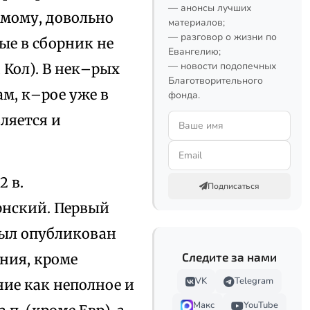
— анонсы лучших
имому, довольно
материалов;
— разговор о жизни по
ые в сборник не
Евангелию;
— новости подопечных
 Кол). В нек–рых
Благотворительного
м, к–рое уже в
фонда.
ляется и
2 в.
Подписаться
нский. Первый
был опубликован
Следите за нами
ания, кроме
VK
Telegram
ние как неполное и
Макс
YouTube