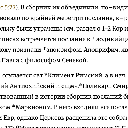
с 5:27
). В сборник их объединили, по–вид
вовало по крайней мере три послания, к–р
льку были утрачены (см. раздел о 1–2 Кор и
описях встречается послание к Лаодикийца
эпоху признали *апокрифом. Апокрифич. яв
п.Павла с философом Сенекой.
.п. ссылается свт.*Климент Римский, а в нач. 
ий Антиохийский и сщмч.*Поликарп Смир
ствованный в истории сборник посланий 
иком *Маркионом. В него входили все посл
 Евр; однако Церковь расценила это собра