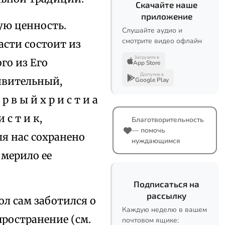
Скачайте наше
приложение
ую ценность.
Слушайте аудио и
смотрите видео офлайн
асти состоит из
Загрузите в
го из Его
App Store
Доступно в
ивительный,
Google Play
в ы й х р и с т и а
и с т и к,
Благотворительность
— помочь
ля нас сохранено
нуждающимся
 мерило ее
Подписаться на
рассылку
ол сам заботился о
Каждую неделю в вашем
пространение (см.
почтовом ящике: