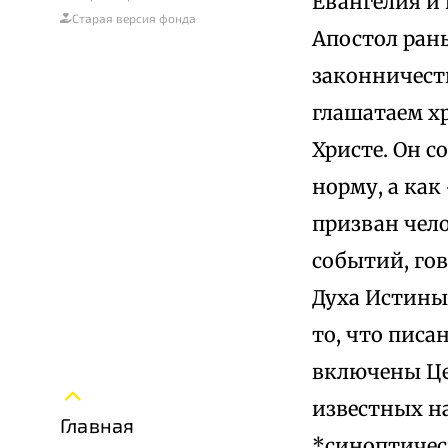
Евангелия и
Старая версия фонда
Апостол ран
законничест
глашатаем х
Христе. Он с
норму, а как
призван чел
событий, гов
Духа Истины
то, что писа
включены Це
известных н
Главная
*синоптичес