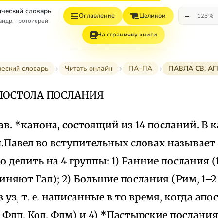
ческий словарь
−
Оглавление
Целиком
125%
андр, протоиерей
На страничку книги
ческий словарь
Читать онлайн
ПА–ПА
ПАВЛА СВ. А
АПОСТОЛА ПОСЛАНИЯ
ав. *канона, состоящий из 14 посланий. В 
п.Павел во вступительных словах называет 
о делить на 4 группы: 1) Ранние послания (
няют Гал); 2) Большие послания (Рим, 1–2 К
 уз, т. е. написанные в то время, когда ап
 Флп, Кол, Флм) и 4) *Пастырские послания 