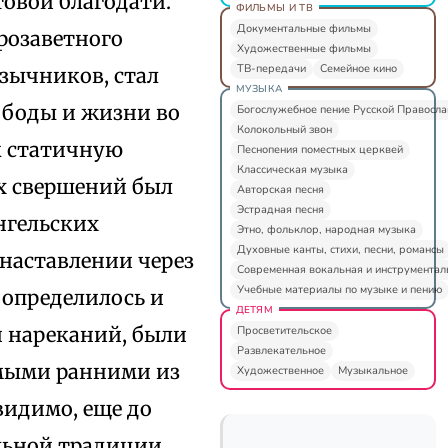
овой благодати.
ФИЛЬМЫ И ТВ
Документальные фильмы
розаветного
Художественные фильмы
ТВ-передачи
Семейное кино
зычников, стал
МУЗЫКА
ободы и жизни во
Богослужебное пение Русской Правосл
Колокольный звон
ак статичную
Песнопения поместных церквей
Классическая музыка
их свершений был
Авторская песня
Эстрадная песня
нгельских
Этно, фольклор, народная музыка
Духовные канты, стихи, песни, романсы
 наставлении через
Современная вокальная и инструментал
Учебные материалы по музыке и пению
 определилось и
ДЕТЯМ
и нареканий, были
Просветительское
Развлекательное
амыми ранними из
Художественное
Музыкальное
видимо, еще до
льной традиции.