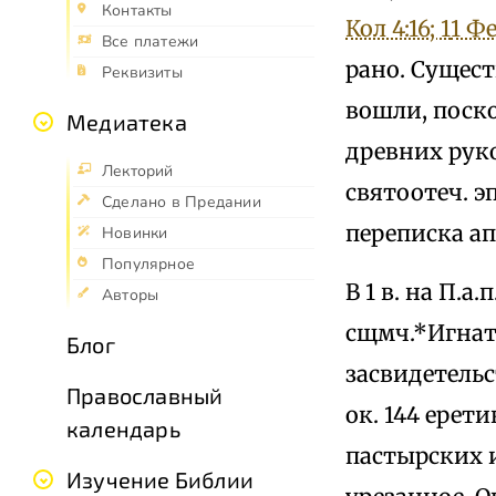
Контакты
Кол 4:16; 1
1 Фе
Все платежи
рано. Сущест
Реквизиты
вошли, поско
Медиатека
древних рук
Лекторий
святоотеч. 
Сделано в Предании
переписка а
Новинки
Популярное
В 1 в. на П.а
Авторы
сщмч.*Игнат
Блог
засвидетель
Православный
ок. 144 ерет
календарь
пастырских и
Изучение Библии