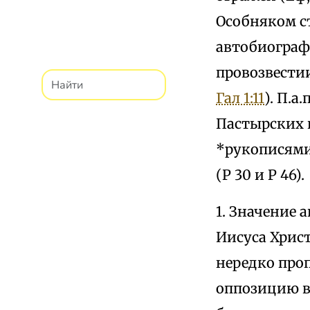
Особняком ст
автобиографи
провозвестии
Гал 1:11
). П.а
Пастырских 
*рукописями 
(Р 30 и Р 46).
1. Значение 
Иисуса Христ
нередко про
оппозицию в 