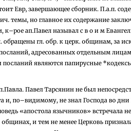
оит Евр, завершающее сборник. П.а.п. сод
ч. темы, но главное их содержание заклю
, к–рое ап.Павел называл с в о и м Евангел
.п. обращены гл. обр. к церк. общинам, за 
посланий, адресованных отдельным лица
посланий являются папирусные *кодексы к
ап.Павла. Павел Тарсянин не был непосре
а и, по–видимому, не знал Господа во дни
поведь «апостола язычников» встречала н
общинах, и тем не менее Церковь признала