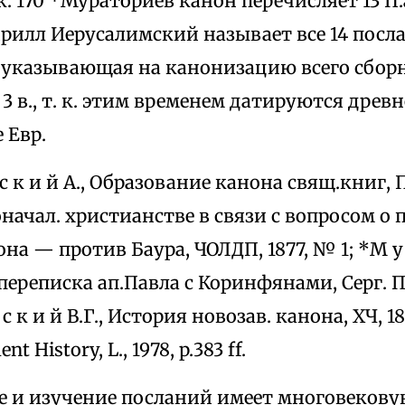
к. 170 *Мураториев канон перечисляет 13 П.а
ирилл Иерусалимский называет все 14 посл
, указывающая на канонизацию всего сбор
 3 в., т. к. этим временем датируются дре
 Евр.
 с к и й А., Образование канона свящ.книг, ПТ
воначал. христианстве в связи с вопросом 
на — против Баура, ЧОЛДП, 1877, № 1; *М у р
ереписка ап.Павла с Коринфянами, Серг. Пос
н с к и й В.Г., История новозав. канона, ХЧ, 1872
t History, L., 1978, p.383 ff.
ие и изучение посланий имеет многовекову