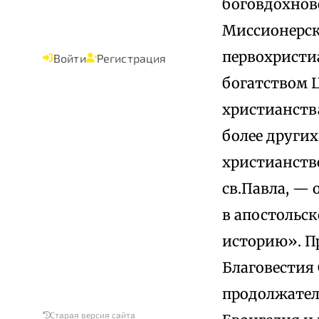
боговдохнове
Миссионерск
первохристи
Войти
Регистрация
богатством Ц
христианства
более други
христианств
св.Павла, —
в апостольск
историю». П
Благовестия
продолжател
Старая версия сайта