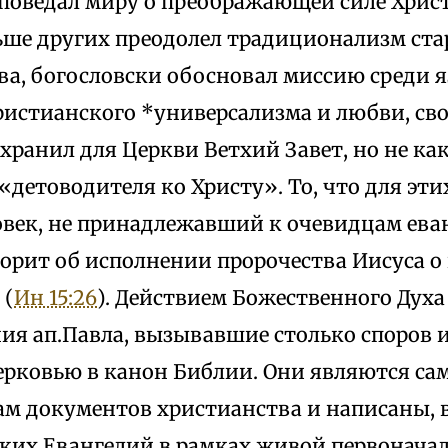
 поведал миру о преображающей силе Христ
ьше других преодолел традиционализм ста
ва, богословски обосновал миссию среди я
ристианского *универсализма и любви, св
охранил для Церкви Ветхий Завет, но не к
 «детоводителя ко Христу». То, что для эт
овек, не принадлежавший к очевидцам ева
орит об исполнении пророчества Иисуса о
 (
Ин 15:26
). Действием Божественного Духа
ния ап.Павла, вызывавшие столько споров 
рковью в канон Библии. Они являются с
ам документов христианства и написаны, 
ких Евангелий в рамках живой первонача