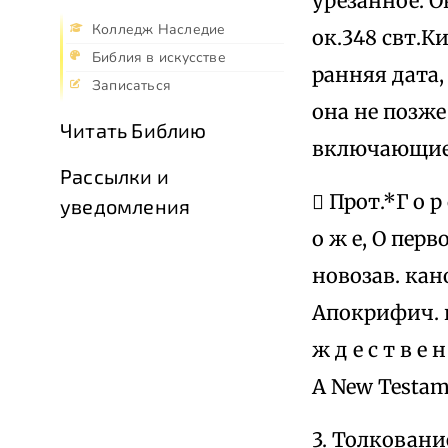
урезанное. О
Колледж Наследие
ок.348 свт.К
Библия в искусстве
ранняя дата
Записаться
она не позже
Читать Библию
включающие
Рассылки и
 Прот.*Г о р
уведомления
о ж е, О пер
новозав. кано
Апокрифич. п
ж д е с т в е 
A New Testamen
3. Толкован