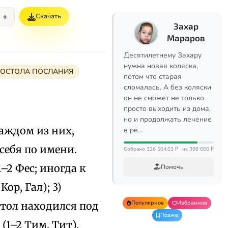
+
Скачать
Захар
Мараров
Десятилетнему Захару
нужна новая коляска,
ПОСТОЛА ПОСЛАНИЯ
потом что старая
сломалась. А без коляски
он не сможет не только
просто выходить из дома,
но и продолжать лечение
каждом из них,
в ре…
себя по имени.
Собрано 326 504,03 ₽
из 398 600 ₽
1–2 Фес; иногда к
Помочь
ор, Гал); 3)
Популярное
Избранное
остол находился под
Позже
(1–2 Тим, Тит).