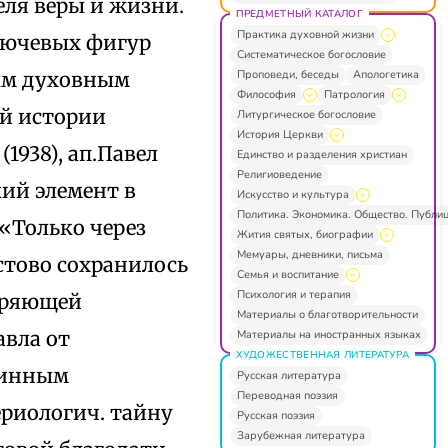
еля веры и жизни.
ПРЕДМЕТНЫЙ КАТАЛОГ
Практика духовной жизни
ключевых фигур
Систематическое богословие
Проповеди, беседы
Апологетика
мым духовным
Философия
Патрология
ей истории
Литургическое богословие
История Церкви
1938), ап.Павел
Единство и разделения христиан
Религиоведение
ий элемент в
Искусство и культура
Политика. Экономика. Общество. Публи
«Только через
Жития святых, биографии
Мемуары, дневники, письма
стово сохранилось
Семья и воспитание
Психология и терапия
воряющей
Материалы о благотворительности
вла от
Материалы на иностранных языках
ХУДОЖЕСТВЕННАЯ ЛИТЕРАТУРА
тинным
Русская литература
Переводная поэзия
ериологич. тайну
Русская поэзия
Зарубежная литература