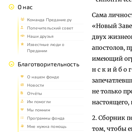
О нас
Сама личнос
Команда Предание.ру
«Новый Завет
Попечительский совет
двух жизнеоп
Наши друзья
Известные люди о
апостолов, 
Предании
имеющий огро
Благотворительность
н с к и й б о г
О нашем фонде
запечатлевши
Новости
не только пр
Отчёты
настоящего, 
Им помогли
Мы помним
2. Сборник п
Программы фонда
Мне нужна помощь
том, чтобы е