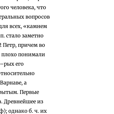
ого человека, что
нтральных вопросов
для всех, «камнем
п. стало заметно
2 Петр, причем во
е плохо понимали
–рых его
относительно
Варнаве, а
крытым. Первые
в. Древнейшее из
); однако б. ч. их