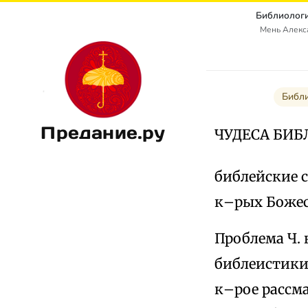
Библиологи
Мень Алекс
Библи
Предание.ру
ЧУДЕСА БИБ
библейские 
к–рых Божес
Проблема Ч. 
библеистики,
к–рое рассма