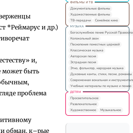
ФИЛЬМЫ И ТВ
Документальные фильмы
Художественные фильмы
риверженцы
ТВ-передачи
Семейное кино
т *Реймарус и др.)
МУЗЫКА
Богослужебное пение Русской Правосл
тиворечат
Колокольный звон
Песнопения поместных церквей
Классическая музыка
Авторская песня
естеству» и,
Эстрадная песня
Этно, фольклор, народная музыка
е может быть
Духовные канты, стихи, песни, романсы
Современная вокальная и инструментал
 обычным,
Учебные материалы по музыке и пению
гляде проблема
ДЕТЯМ
Просветительское
Развлекательное
Художественное
Музыкальное
имитивному
и обман, к–рые