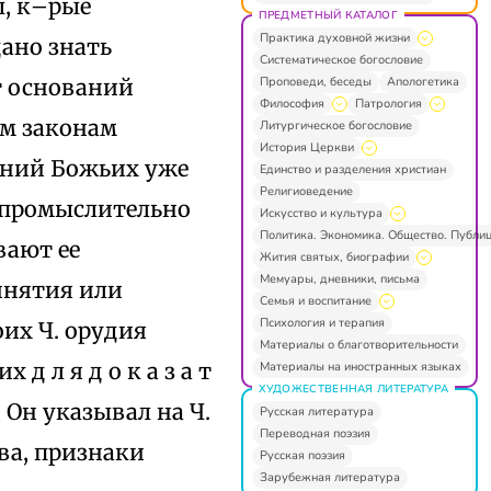
ы, к–рые
ПРЕДМЕТНЫЙ КАТАЛОГ
Практика духовной жизни
ано знать
Систематическое богословие
Проповеди, беседы
Апологетика
т оснований
Философия
Патрология
ам законам
Литургическое богословие
История Церкви
еяний Божьих yжe
Единство и разделения христиан
Религиоведение
а промыслительно
Искусство и культура
Политика. Экономика. Общество. Публи
ывают ее
Жития святых, биографии
Мемуары, дневники, письма
инятия или
Семья и воспитание
Психология и терапия
оих Ч. орудия
Материалы о благотворительности
д л я д о к а з а т
Материалы на иностранных языках
ХУДОЖЕСТВЕННАЯ ЛИТЕРАТУРА
, Он указывал на Ч.
Русская литература
Переводная поэзия
тва, признаки
Русская поэзия
Зарубежная литература