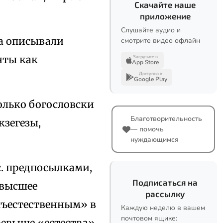
Скачайте наше
приложение
Слушайте аудио и
 а описывали
смотрите видео офлайн
яты как
Загрузите в
App Store
Доступно в
Google Play
олько богословски
Благотворительность
кзегезы,
— помочь
нуждающимся
с. предпосылками,
Подписаться на
 высшее
рассылку
рхъестественным» в
Каждую неделю в вашем
почтовом ящике:
ревыше «естества».