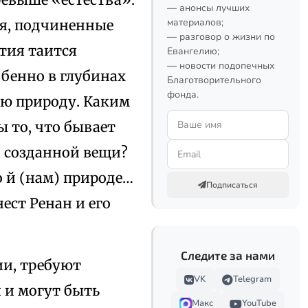
— анонсы лучших
материалов;
тия, подчиненные
— разговор о жизни по
тия таится
Евангелию;
— новости подопечных
обенно в глубинах
Благотворительного
фонда.
юю природу. Каким
 то, что бывает
й созданной вещи?
 о й (нам) природе…
Подписаться
ест Ренан и его
Следите за нами
ии, требуют
VK
Telegram
 и могут быть
Макс
YouTube