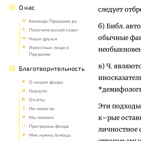
О нас
следует отбр
Команда Предание.ру
б) Библ. авт
Попечительский совет
обычные фак
Наши друзья
Известные люди о
необыкновен
Предании
в) Ч. являют
Благотворительность
иносказател
О нашем фонде
*демифологи
Новости
Отчёты
Эти подходы 
Им помогли
к–рые остаю
Мы помним
Программы фонда
личностное с
Мне нужна помощь
строгом смыс