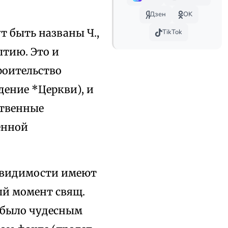
Дзен
OK
т быть названы Ч.,
TikTok
тию. Это и
роительство
дение *Церкви), и
ственные
енной
о видимости имеют
ый момент свящ.
е было чудесным