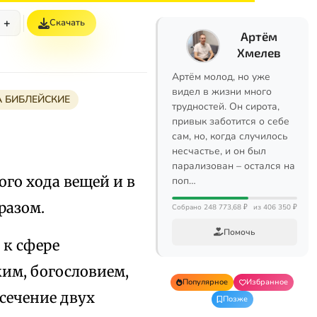
+
Скачать
Артём
Хмелев
Артём молод, но уже
видел в жизни много
А БИБЛЕЙСКИЕ
трудностей. Он сирота,
привык заботится о себе
сам, но, когда случилось
несчастье, и он был
парализован – остался на
го хода вещей и в
поп…
разом.
Собрано 248 773,68 ₽
из 406 350 ₽
Помочь
 к сфере
ким, богословием,
Популярное
Избранное
сечение двух
Позже