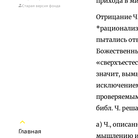
прихода в ми
Старая версия фонда
Отрицание Ч.
*рационализм
пытались отв
Божественны
«сверхъестес
значит, вым
исключением
проверяемым
библ. Ч. реш
а) Ч., опис
Главная
мышлению и 