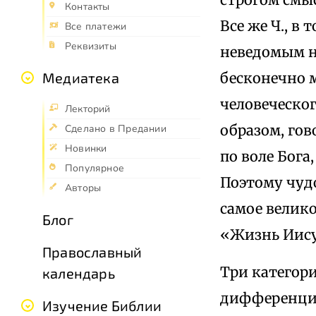
Контакты
Все же Ч., в
Все платежи
Реквизиты
неведомым н
бесконечно м
Медиатека
человеческог
Лекторий
образом, гов
Сделано в Предании
Новинки
по воле Бога
Популярное
Поэтому чудо
Авторы
самое велико
Блог
«Жизнь Иисуса
Православный
Три категори
календарь
дифференцир
Изучение Библии