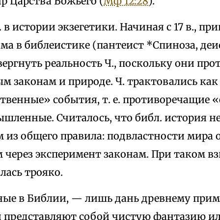
р Царства Божьего (
Мф 12:28
).
 в истории экзегетики. Начиная с 17 в., п
а в библеистике (пантеист *Спиноза, деис
ергнуть реальность Ч., поскольку они про
м законам и природе. Ч. трактовались как
твенные» события, т. е. противоречащие «
ышленные. Считалось, что библ. история н
 из общего правила: подвластности мира
 через эксперимент законам. При таком вз
алась трояко.
анные в Библии, — лишь дань древнему пр
представляют собой чистую фантазию ил