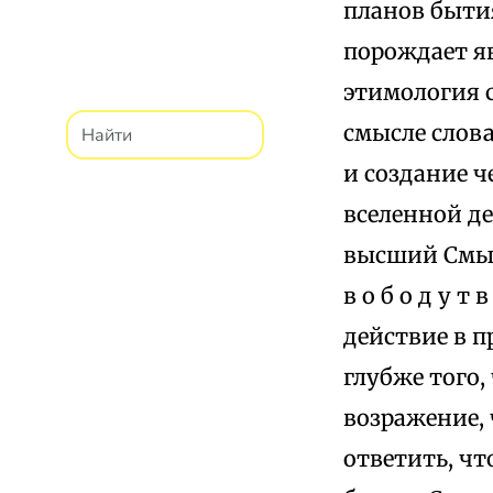
планов быти
порождает яв
этимология с
смысле слова
и создание ч
вселенной де
высший Смыс
в о б о д у т 
действие в п
глубже того,
возражение,
ответить, чт