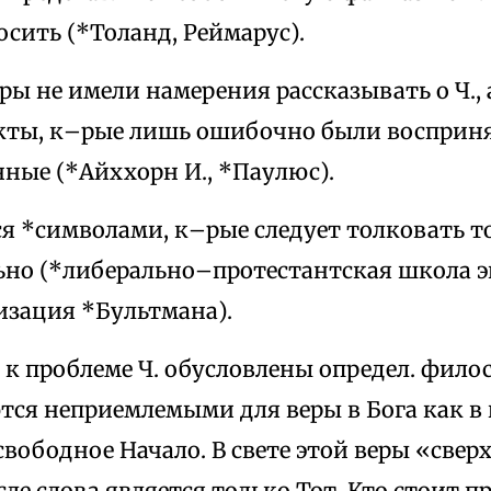
осить (*Толанд, Реймарус).
оры не имели намерения рассказывать о Ч.,
ты, к–рые лишь ошибочно были восприн
ные (*Айххорн И., *Паулюс).
ся *символами, к–рые следует толковать т
ьно (*либерально–протестантская школа э
зация *Бультмана).
к проблеме Ч. обусловлены определ. фило
тся неприемлемыми для веры в Бога как в
вободное Начало. В свете этой веры «све
ле слова является только Тот, Кто стоит п