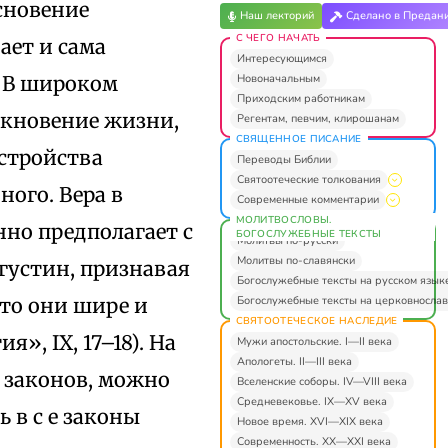
сновение
Наш лекторий
Сделано в Предан
С ЧЕГО НАЧАТЬ
ает и сама
Интересующимся
Новоначальным
. В широком
Приходским работникам
икновение жизни,
Регентам, певчим, клирошанам
СВЯЩЕННОЕ ПИСАНИЕ
устройства
Переводы Библии
Святоотеческие толкования
ного. Вера в
Современные комментарии
МОЛИТВОСЛОВЫ.
но предполагает с
БОГОСЛУЖЕБНЫЕ ТЕКСТЫ
Молитвы по-русски
Молитвы по-славянски
*Августин, признавая
Богослужебные тексты на русском язык
Богослужебные тексты на церковнослав
что они шире и
СВЯТООТЕЧЕСКОЕ НАСЛЕДИЕ
», IХ, 17–18). На
Мужи апостольские. I—II века
Апологеты. II—III века
 законов, можно
Вселенские соборы. IV—VIII века
Средневековье. IX—XV века
 в с е законы
Новое время. XVI—XIX века
Современность. XX—XXI века