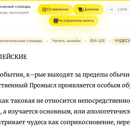
ческий словарь
−
Оглавление
Целиком
125%
андр, протоиерей
На страничку книги
ологический словарь
Читать онлайн
ФИ–ШЕ
ЧУДЕС
ЛЕЙСКИЕ
события, к–рые выходят за пределы обычно
твенный Промысл проявляется особым об
как таковая не относится непосредственно
 а изучается основным, или апологетичес
тривает чудеса как соприкосновение, пере