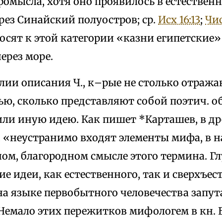
омысла, хотя оно проявилось в естествен
рез Синайский полуостров; ср.
Исх 16:13
;
Чис
осят к этой категории «казни египетские»
ерез море.
блии описания Ч., к–рые не столько отраж
ю, сколько представляют собой поэтич. о
 или иную идею. Как пишет *Карташев, в д
 «неустранимо входят элементы мифа, в н
ом, благородном смысле этого термина. Г
е идеи, как естественного, так и сверхъес
на языке первобытного человечества запут
Немало этих пережитков мифологем в кн.