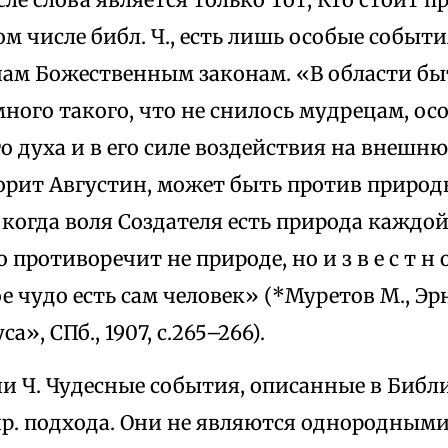
 том числе библ. Ч., есть лишь особые собы
ам Божественным законам. «В области бы
ного такого, что не снилось мудрецам, ос
о духа и в его силе воздействия на внешн
орит Августин, может быть против природы
, когда воля Создателя есть природа каждо
 противоречит не природе, но и з в е с т н
е чудо есть сам человек» (*Муретов М., Эрн
», СПб., 1907, с.265–266).
и Ч. Чудесные события, описанные в Библ
. подхода. Они не являются однородными