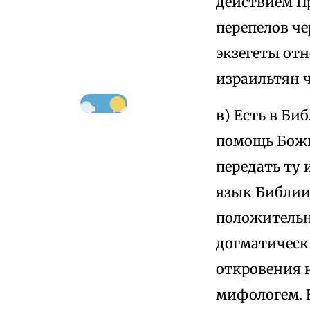
действием Пр
перепелов че
экзегеты отн
израильтян ч
в) Есть в Би
помощь Божь
передать ту
язык Библии
положительн
догматически
откровения 
мифологем. 