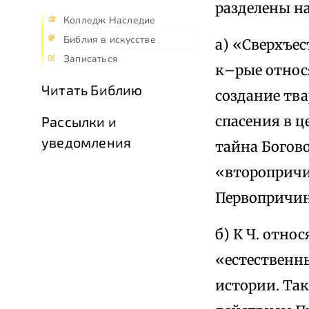
разделены на
Колледж Наследие
Библия в искусстве
а) «Сверхъес
Записаться
к–рые относ
Читать Библию
создание тв
спасения в ц
Рассылки и
уведомления
тайна Богово
«второпричи
Первопричи
б) К Ч. отн
«естественн
истории. Так