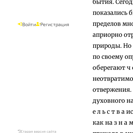
бытия. Сего
показались 
пределов мн
Войти
Регистрация
априорно от
природы. Но 
по своему о
оберегают ч е
неотвратимо
отвержения. 
духовного на
е л ь с т в а 
как на з н а
Старая версия сайта