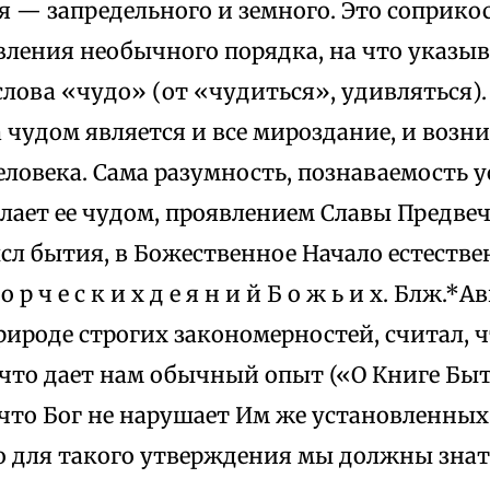
я — запредельного и земного. Это соприко
ления необычного порядка, на что указыв
лова «чудо» (от «чудиться», удивляться)
 чудом является и все мироздание, и возн
еловека. Сама разумность, познаваемость 
лает ее чудом, проявлением Славы Предвеч
л бытия, в Божественное Начало естествен
в о р ч е с к и х д е я н и й Б о ж ь и х. Блж.
рироде строгих закономерностей, считал, 
 что дает нам обычный опыт («О Книге Бытия
 что Бог не нарушает Им же установленных
о для такого утверждения мы должны знать