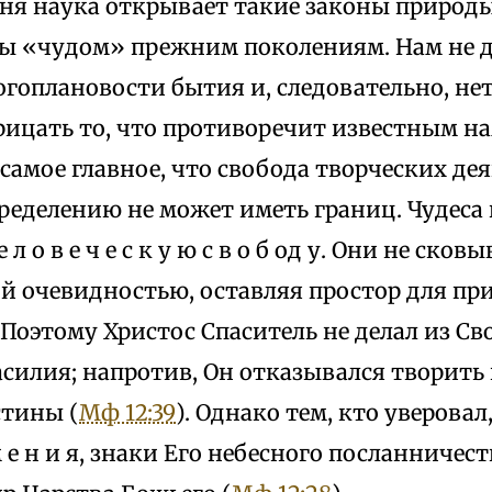
дня наука открывает такие законы природ
бы «чудом» прежним поколениям. Нам не д
огоплановости бытия и, следовательно, не
рицать то, что противоречит известным н
самое главное, что свобода творческих д
пределению не может иметь границ. Чудес
 л о в е ч е с к у ю с в о б од у. Они не сков
й очевидностью, оставляя простор для пр
Поэтому Христос Спаситель не делал из Св
силия; напротив, Он отказывался творить их 
истины (
Мф 12:39
). Однако тем, кто уверовал
 м е н и я, знаки Его небесного посланничес