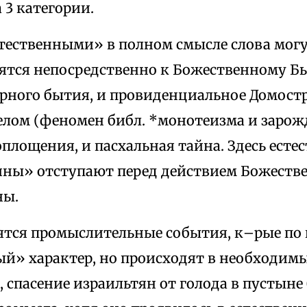
 3 категории.
тественными» в полном смысле слова могу
ятся непосредственно к Божественному Бы
арного бытия, и провиденциальное Домост
елом (феномен библ. *монотеизма и зарож
площения, и пасхальная тайна. Здесь есте
ны» отступают перед действием Божеств
ны.
осятся промыслительные события, к–рые п
ый» характер, но происходят в необходим
, спасение израильтян от голода в пустын