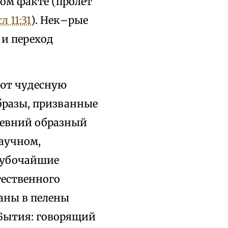
ном факте (пролет
л 11:31
). Нек–рые
 и переход
ают чудесную
бразы, призванные
ревний образный
аучном,
лубочайшие
тественного
аны в пелены
 Бытия: говорящий