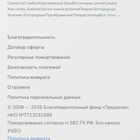
Святость
О любви
Христианский брак
Воспитание детей
Смерть
Как читать Библию
Зачем нужна религия
Покров Богородицы
Успение Богородицы
Преображение
Пятидесятница
Все темы →
Благотворительность
Договор оферты
Регулярные пожертвования
Безопасность платежей
Политика возврата
О проекте
Политика персональных данных
© 2008 — 2026 Благотворительный фонд «Предание»
НКО №7712031589
Пожертвование согласно ст.582 ГК РФ. Без налога
(НДС)
Политика возврата