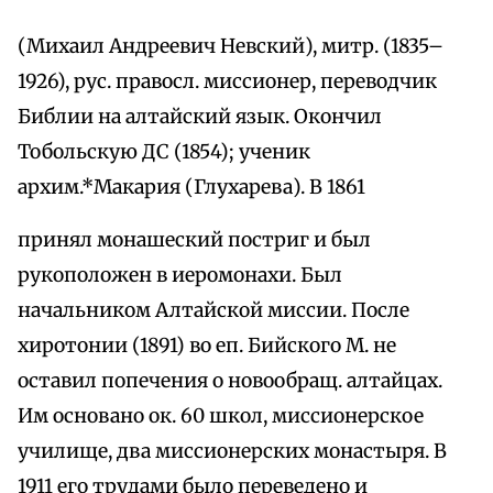
(Михаил Андреевич Невский), митр. (1835–
1926), рус. правосл. миссионер, переводчик
Библии на алтайский язык. Окончил
Тобольскую ДС (1854); ученик
архим.*Макария (Глухарева). В 1861
принял монашеский постриг и был
рукоположен в иеромонахи. Был
начальником Алтайской миссии. После
хиротонии (1891) во еп. Бийского М. не
оставил попечения о новообращ. алтайцах.
Им основано ок. 60 школ, миссионерское
училище, два миссионерских монастыря. В
1911 его трудами было переведено и