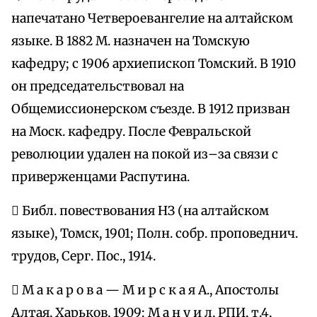
напечатано Четвероевангелие на алтайском
языке. В 1882 М. назначен на Томскую
кафедру; с 1906 архиепископ Томский. В 1910
он председательствовал на
Общемиссионерском съезде. В 1912 призван
на Моск. кафедру. После Февральской
революции удален на покой из–за связи с
приверженцами Распутина.
 Библ. повествования НЗ (на алтайском
языке), Томск, 1901; Полн. собр. проповеднич.
трудов, Серг. Пос., 1914.
 М а к а р о в а — М и р с к а я А., Апостолы
Алтая, Харьков, 1909; М а н у и л, РПИ, т.4,