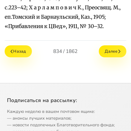
с.223–42; Х а р л а м п о в и ч К., Преосвящ. М.,
еп.Томский и Барнаульский, Каз., 1905;
«Прибавления к ЦВед», 1911, № 30–32.
834 / 1862
Назад
Далее
Подписаться на рассылку:
Каждую неделю в вашем почтовом ящике:
— анонсы лучших материалов;
— новости подопечных Благотворительного фонда;