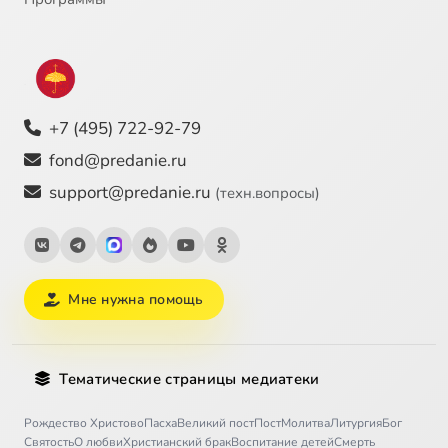
+7 (495) 722-92-79
fond@predanie.ru
support@predanie.ru
(техн.вопросы)
Мне нужна помощь
Тематические страницы медиатеки
Рождество Христово
Пасха
Великий пост
Пост
Молитва
Литургия
Бог
Святость
О любви
Христианский брак
Воспитание детей
Смерть