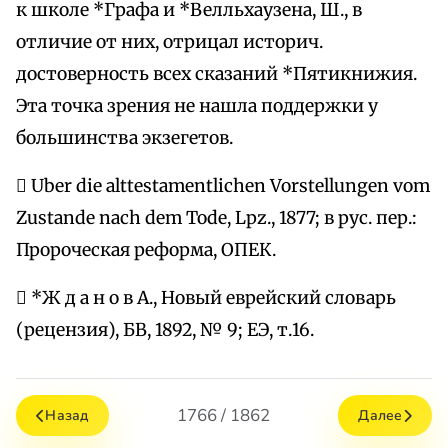
к школе *Графа и *Велльхаузена, Ш., в
отличие от них, отрицал историч.
достоверность всех сказаний *Пятикнижия.
Эта точка зрения не нашла поддержки у
большинства экзегетов.
 Uber die alttestamentlichen Vorstellungen vom
Zustande nach dem Tode, Lpz., 1877; в рус. пер.:
Пророческая реформа, ОПЕК.
 *Ж д а н о в А., Новый еврейский словарь
(рецензия), БВ, 1892, № 9; ЕЭ, т.16.
1766 / 1862
Назад
Далее