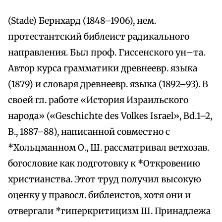
(Stade) Бернхард (1848–1906), нем.
протестантский библеист радикального
направления. Был проф. Гиссенского ун–та.
Автор курса грамматики древнеевр. языка
(1879) и словаря древнеевр. языка (1892–93). В
своей гл. работе «История Израильского
народа» («Geschichte des Volkes Israel», Bd.1–2,
B., 1887–88), написанной совместно с
*Хольцманном О., Ш. рассматривал ветхозав.
богословие как подготовку к *Откровению
христианства. Этот труд получил высокую
оценку у правосл. библеистов, хотя они и
отвергали *гиперкритицизм Ш. Принадлежа