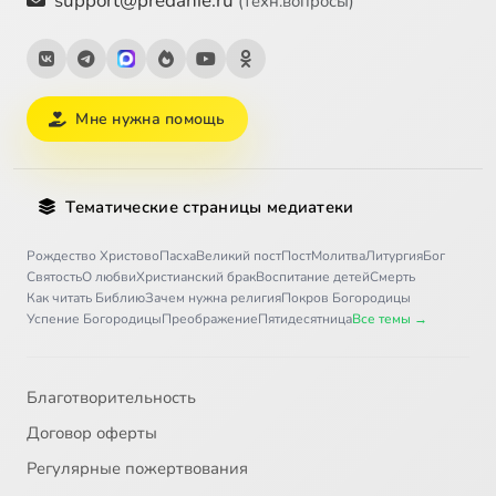
support@predanie.ru
(техн.вопросы)
Мне нужна помощь
Тематические страницы медиатеки
Рождество Христово
Пасха
Великий пост
Пост
Молитва
Литургия
Бог
Святость
О любви
Христианский брак
Воспитание детей
Смерть
Как читать Библию
Зачем нужна религия
Покров Богородицы
Успение Богородицы
Преображение
Пятидесятница
Все темы →
Благотворительность
Договор оферты
Регулярные пожертвования