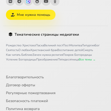
Мне нужна помощь
Тематические страницы медиатеки
Рождество Христово
Пасха
Великий пост
Пост
Молитва
Литургия
Бог
Святость
О любви
Христианский брак
Воспитание детей
Смерть
Как читать Библию
Зачем нужна религия
Покров Богородицы
Успение Богородицы
Преображение
Пятидесятница
Все темы →
Благотворительность
Договор оферты
Регулярные пожертвования
Безопасность платежей
Политика возврата