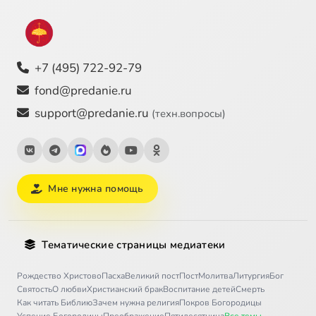
+7 (495) 722-92-79
fond@predanie.ru
support@predanie.ru
(техн.вопросы)
Мне нужна помощь
Тематические страницы медиатеки
Рождество Христово
Пасха
Великий пост
Пост
Молитва
Литургия
Бог
Святость
О любви
Христианский брак
Воспитание детей
Смерть
Как читать Библию
Зачем нужна религия
Покров Богородицы