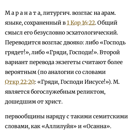
М а р а н а т а, литургич. возглас на арам.
языке, сохраненный в
1 Кор 16:22
. Общий
смысл его безусловно эсхатологический.
Переводится возглас двояко: либо «Господь
грядет!», либо «Гряди, Господи!». Второй
вариант перевода экзегеты считают более
вероятным (по аналогии со словами
Откр 22:20
: «Гряди, Господи Иисусе!»). М.
является богослужебным реликтом,
дошедшим от христ.
первообщины наряду с такими семитскими
словами, как «Аллилуйя» и «Осанна».