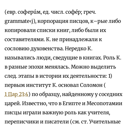
(евр. соферúм, ед. числ. софéр; греч.
grammate‹j), корпорация писцов, к–рые либо
копировали списки книг, либо были их
составителями. К. не принадлежали к
сословию духовенства. Нередко К.
назывались люди, сведущие в книгах. Роль К.
в разные эпохи менялась. Можно выделить
след. этапы в истории их деятельности: 1)
первым институт К. основал Соломон (
1 Пар 23:4
) по образцу, найденному у соседних
царей. Известно, что в Египте и Месопотамии
писцы играли важную роль как учителя,
переписчики и писатели (см. ст. Учительные