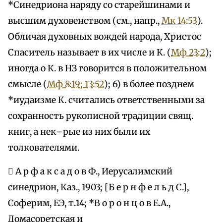
*Синедриона наряду со старейшинами и
высшим духовенством (см., напр.,
Мк 14:53
).
Обличая духовных вождей народа, Христос
Спаситель называет в их числе и К. (
Мф 23:2
);
иногда о К. в НЗ говорится в положительном
смысле (
Мф 8:19; 13:52
); 6) в более позднем
*иудаизме К. считались ответственными за
сохранность рукописной традиции свящ.
книг, а нек–рые из них были их
толкователями.
 А р ф а к с а д о в Ф., Иерусалимский
синедрион, Каз., 1903; [Б е р н ф е л ь д С.],
Соферим, ЕЭ, т.14; *В о р о н ц о в Е.А.,
Домасоретская и