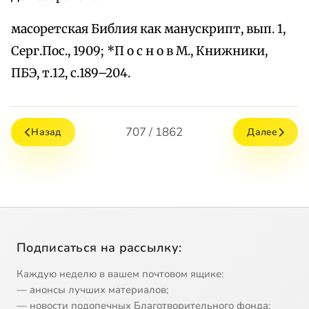
масоретская Библия как манускрипт, вып. 1,
Серг.Пос., 1909; *П о с н о в М., Книжники,
ПБЭ, т.12, с.189–204.
707 / 1862
Назад
Далее
Подписаться на рассылку:
Каждую неделю в вашем почтовом ящике:
— анонсы лучших материалов;
— новости подопечных Благотворительного фонда;