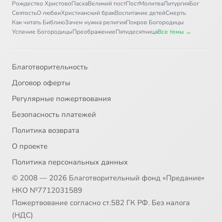
Рождество Христово
Пасха
Великий пост
Пост
Молитва
Литургия
Бог
Святость
О любви
Христианский брак
Воспитание детей
Смерть
Как читать Библию
Зачем нужна религия
Покров Богородицы
Успение Богородицы
Преображение
Пятидесятница
Все темы →
Благотворительность
Договор оферты
Регулярные пожертвования
Безопасность платежей
Политика возврата
О проекте
Политика персональных данных
© 2008 — 2026 Благотворительный фонд «Предание»
НКО №7712031589
Пожертвование согласно ст.582 ГК РФ. Без налога
(НДС)