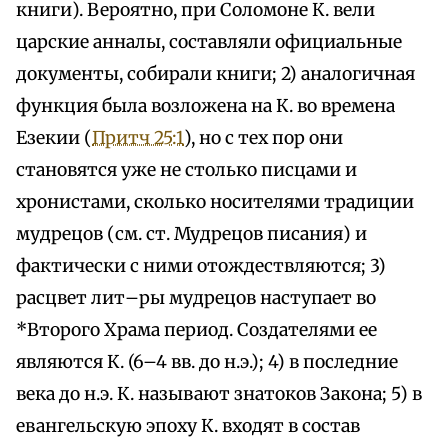
книги). Вероятно, при Соломоне К. вели
царские анналы, составляли официальные
документы, собирали книги; 2) аналогичная
функция была возложена на К. во времена
Езекии (
Притч 25:1
), но с тех пор они
становятся уже не столько писцами и
хронистами, сколько носителями традиции
мудрецов (см. ст. Мудрецов писания) и
фактически с ними отождествляются; 3)
расцвет лит–ры мудрецов наступает во
*Второго Храма период. Создателями ее
являются К. (6–4 вв. до н.э.); 4) в последние
века до н.э. К. называют знатоков Закона; 5) в
евангельскую эпоху К. входят в состав