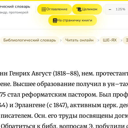
ческий словарь
−
Оглавление
Целиком
125%
андр, протоиерей
На страничку книги
Библиологический словарь
Читать онлайн
ШЕ–ЯХ
анн Генрих Август (1818–88), нем. протеста
гене. Высшее образование получил в ун–та
875 стал реформатским пастором. Был проф
44) и Эрлангене (с 1847), активным церк. де
писателем. Осн. его труды посвящены дог
 Обратиться к библ. вопросам Э. побудили