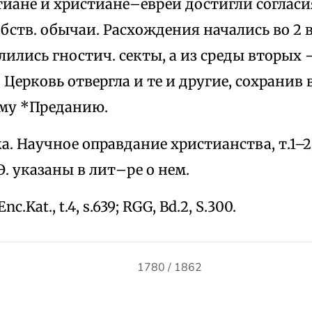
иане и христиане–евреи достигли согласи
бств. обычаи. Расхождения начались во 2 в.
ились гностич. секты, а из среды вторых
 Церковь отвергла и те и другие, сохранив 
му *Преданию.
а. Научное оправдание христианства, т.1–2,
Э. указаны в лит–ре о нем.
nc.Kat., t.4, s.639; RGG, Вd.2, S.300.
1780 / 1862