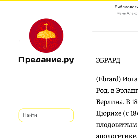
Библиологи
Мень Алекс
Предание.ру
ЭБРАРД
(Ebrard) Иог
Род. в Эрлан
Берлина. В 1
Цюрихе (c 18
плодовитым 
апологетике.