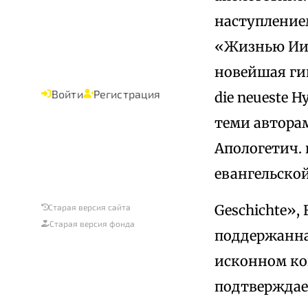
наступлением
«Жизнью Иис
новейшая гип
Войти
Регистрация
die neueste H
теми авторам
Апологетич. 
евангельской 
Geschichte», 
Старая версия сайта
Старая версия фонда
поддержанна
исконном ко
подтверждае