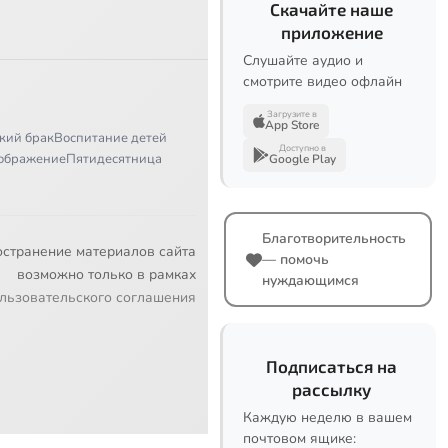
Скачайте наше
приложение
Слушайте аудио и
смотрите видео офлайн
Загрузите в
App Store
кий брак
Воспитание детей
Доступно в
ображение
Пятидесятница
Google Play
Благотворительность
остранение материалов сайта
— помочь
возможно только в рамках
нуждающимся
льзовательского соглашения
Подписаться на
рассылку
Каждую неделю в вашем
почтовом ящике: