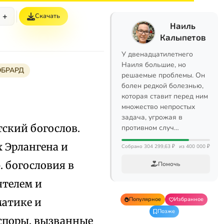
+
Скачать
Наиль
Калыпетов
У двенадцатилетнего
Наиля большие, но
ЭБРАРД
решаемые проблемы. Он
болен редкой болезнью,
которая ставит перед ним
множество непростых
задача, угрожая в
нтский богослов.
противном случ…
х Эрлангена и
Собрано 304 299,63 ₽
из 400 000 ₽
. богословия в
Помочь
ятелем и
Популярное
Избранное
матике и
Позже
 споры, вызванные