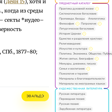
я (
Деян 15
), хотя и
ПРЕДМЕТНЫЙ КАТАЛОГ
Практика духовной жизни
, когда из среды
Систематическое богословие
Проповеди, беседы
Апологетика
 — секты *иудео–
Философия
Патрология
верность
Литургическое богословие
История Церкви
Единство и разделения христиан
Религиоведение
Искусство и культура
 СПб., 1877–80;
Политика. Экономика. Общество. Публи
Жития святых, биографии
Мемуары, дневники, письма
Семья и воспитание
Психология и терапия
Материалы о благотворительности
Материалы на иностранных языках
ХУДОЖЕСТВЕННАЯ ЛИТЕРАТУРА
Русская литература
ЭВАЛЬД
Переводная поэзия
Русская поэзия
Зарубежная литература