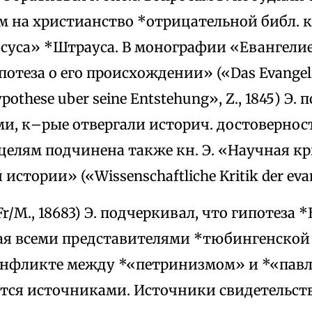
 на христианство *отрицательной библ. кр
уса» *Штрауса. В монографии «Евангелие
отеза о его происхождении» («Das Evangel
ypothese uber seine Entstehung», Z., 1845) Э.
и, к–рые отвергали историч. достоверност
целям подчинена также кн. Э. «Научная к
истории» («Wissenschaftliche Kritik der eva
Fr/M., 18683) Э. подчеркивал, что гипотеза *
я всеми представителями *тюбингенской
нфликте между *«петринизмом» и *«пав
тся источниками. Источники свидетельств