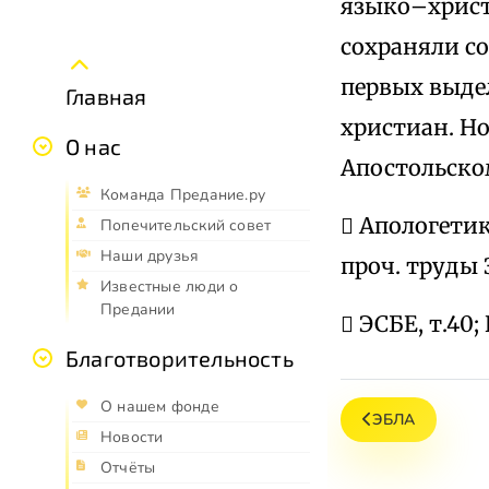
языко–христ
сохраняли со
первых выдел
Главная
христиан. Но
О нас
Апостольско
Команда Предание.ру
 Апологетик
Попечительский совет
Наши друзья
проч. труды 
Известные люди о
Предании
 ЭСБЕ, т.40; E
Благотворительность
О нашем фонде
ЭБЛА
Новости
Отчёты