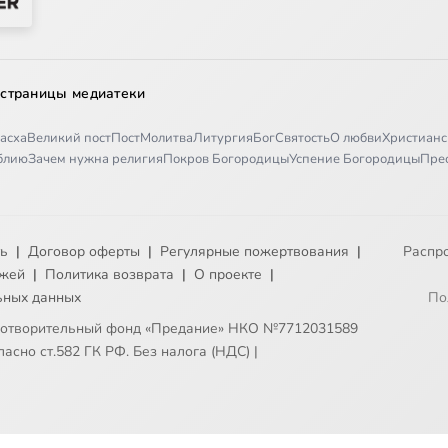
 страницы медиатеки
асха
Великий пост
Пост
Молитва
Литургия
Бог
Святость
О любви
Христианс
иблию
Зачем нужна религия
Покров Богородицы
Успение Богородицы
Пре
ть
|
Договор оферты
|
Регулярные пожертвования
|
Распр
ежей
|
Политика возврата
|
О проекте
|
ьных данных
По
готворительный фонд «Предание» НКО №7712031589
асно ст.582 ГК РФ. Без налога (НДС)
|