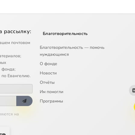
а рассылку:
Благотворительность
ашем почтовом
Благотворительность — помочь
нуждающимся
атериалов;
ных
О фонде
 фонда;
Новости
 по Евангелию.
Отчёты
Им помогли
Программы
ляются на