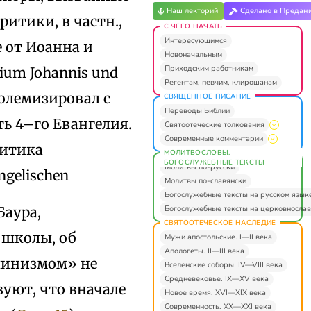
Наш лекторий
Сделано в Предан
итики, в частн.,
С ЧЕГО НАЧАТЬ
Интересующимся
 от Иоанна и
Новоначальным
Приходским работникам
ium Johannis und
Регентам, певчим, клирошанам
 полемизировал с
СВЯЩЕННОЕ ПИСАНИЕ
Переводы Библии
ь 4–го Евангелия.
Святоотеческие толкования
Современные комментарии
ритика
МОЛИТВОСЛОВЫ.
БОГОСЛУЖЕБНЫЕ ТЕКСТЫ
Молитвы по-русски
ngelischen
Молитвы по-славянски
Богослужебные тексты на русском язык
Богослужебные тексты на церковнослав
Баура,
СВЯТООТЕЧЕСКОЕ НАСЛЕДИЕ
 школы, об
Мужи апостольские. I—II века
Апологеты. II—III века
линизмом» не
Вселенские соборы. IV—VIII века
Средневековье. IX—XV века
уют, что вначале
Новое время. XVI—XIX века
Современность. XX—XXI века