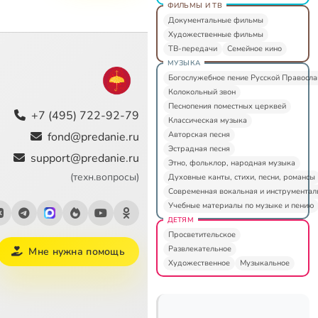
ФИЛЬМЫ И ТВ
Документальные фильмы
Художественные фильмы
ТВ-передачи
Семейное кино
МУЗЫКА
Богослужебное пение Русской Правосл
Колокольный звон
Песнопения поместных церквей
+7 (495) 722-92-79
Классическая музыка
Авторская песня
fond@predanie.ru
Эстрадная песня
support@predanie.ru
Этно, фольклор, народная музыка
(техн.вопросы)
Духовные канты, стихи, песни, романсы
Современная вокальная и инструментал
Учебные материалы по музыке и пению
ДЕТЯМ
Просветительское
Развлекательное
Мне нужна помощь
Художественное
Музыкальное