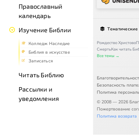
Православный
календарь
Тематические
Изучение Библии
Рождество Христово
П
Колледж Наследие
Смерть
Как читать Б
Библия в искусстве
Все темы →
Записаться
Читать Библию
Благотворительнос
Безопасность плат
Рассылки и
Политика персонал
уведомления
© 2008 — 2026 Бла
Пожертвование согл
Политика возврата