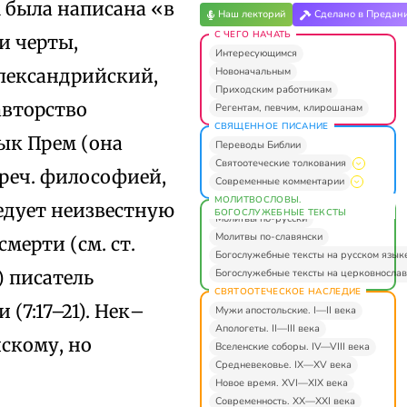
м была написана «в
Наш лекторий
Сделано в Предан
С ЧЕГО НАЧАТЬ
и черты,
Интересующимся
Новоначальным
лександрийский,
Приходским работникам
авторство
Регентам, певчим, клирошанам
СВЯЩЕННОЕ ПИСАНИЕ
зык Прем (она
Переводы Библии
Святоотеческие толкования
греч. философией,
Современные комментарии
МОЛИТВОСЛОВЫ.
ведует неизвестную
БОГОСЛУЖЕБНЫЕ ТЕКСТЫ
Молитвы по-русски
Молитвы по-славянски
мерти (см. ст.
Богослужебные тексты на русском язык
Богослужебные тексты на церковнослав
) писатель
СВЯТООТЕЧЕСКОЕ НАСЛЕДИЕ
(7:17–21). Нек–
Мужи апостольские. I—II века
Апологеты. II—III века
скому, но
Вселенские соборы. IV—VIII века
Средневековье. IX—XV века
Новое время. XVI—XIX века
Современность. XX—XXI века