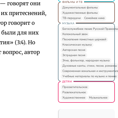
 — говорят они
ФИЛЬМЫ И ТВ
Документальные фильмы
 их притеснений,
Художественные фильмы
ТВ-передачи
Семейное кино
ор говорит о
МУЗЫКА
Богослужебное пение Русской Правосл
я были для них
Колокольный звон
Песнопения поместных церквей
я» (3:4). Но
Классическая музыка
Авторская песня
 вопрос, автор
Эстрадная песня
Этно, фольклор, народная музыка
Духовные канты, стихи, песни, романсы
Современная вокальная и инструментал
Учебные материалы по музыке и пению
ДЕТЯМ
Просветительское
Развлекательное
Художественное
Музыкальное