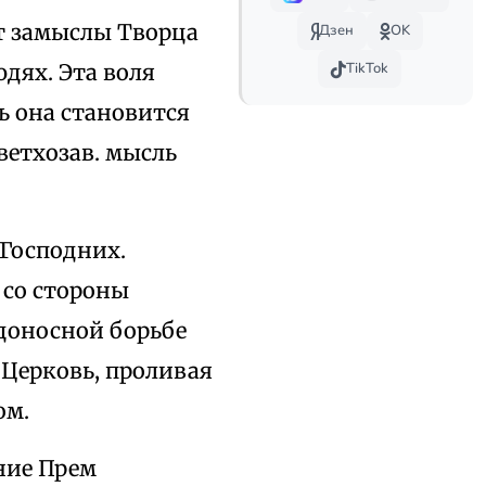
т замыслы Творца
Дзен
OK
дях. Эта воля
TikTok
ь она становится
ветхозав. мысль
 Господних.
 со стороны
доносной борьбе
 Церковь, проливая
ом.
яние Прем