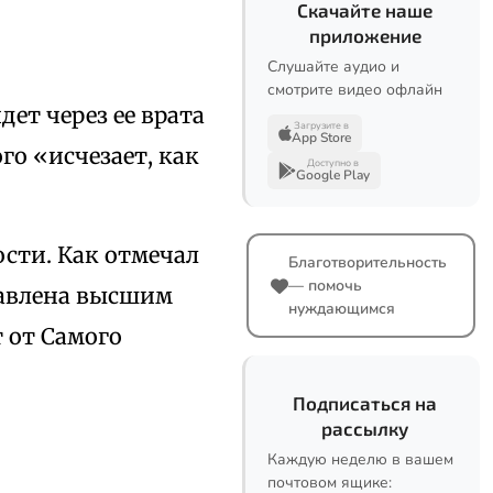
Скачайте наше
приложение
Слушайте аудио и
смотрите видео офлайн
дет через ее врата
Загрузите в
App Store
го «исчезает, как
Доступно в
Google Play
ости. Как отмечал
Благотворительность
— помочь
тавлена высшим
нуждающимся
 от Самого
Подписаться на
рассылку
Каждую неделю в вашем
почтовом ящике: