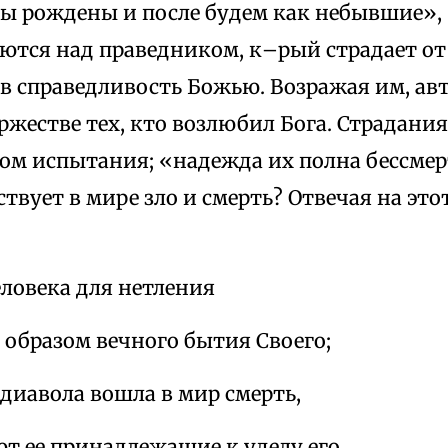
ы рождены и после будем как небывшие»,
меются над праведником, к–рый страдает от
 в справедливость Божью. Возражая им, авт
жестве тех, кто возлюбил Бога. Страдани
м испытания; «надежда их полна бессмерти
твует в мире зло и смерть? Отвечая на этот
еловека для нетления
о образом вечного бытия Своего;
диавола вошла в мир смерть,
т ее принадлежащие к уделу его.