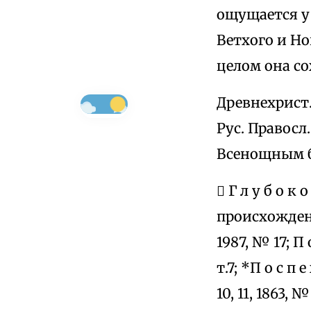
ощущается у
Ветхого и Но
целом она со
Древнехрист.
Рус. Правосл
Всенощным б
 Г л у б о к 
происхождени
1987, № 17; П
т.7; *П о с п
10, 11, 1863,