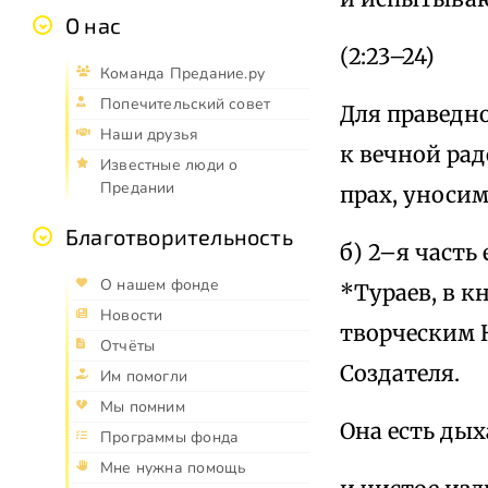
О нас
(2:23–24)
Команда Предание.ру
Попечительский совет
Для праведно
Наши друзья
к вечной рад
Известные люди о
Предании
прах, уноси
Благотворительность
б) 2–я часть
О нашем фонде
*Тураев, в к
Новости
творческим Н
Отчёты
Создателя.
Им помогли
Мы помним
Она есть ды
Программы фонда
Мне нужна помощь