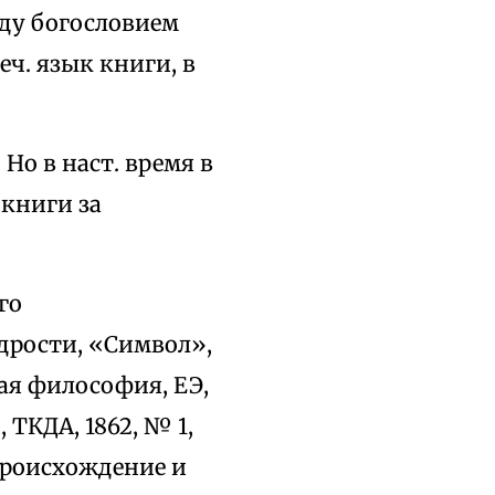
жду богословием
еч. язык книги, в
Но в наст. время в
 книги за
его
удрости, «Символ»,
зная философия, ЕЭ,
, ТКДА, 1862, № 1,
е происхождение и