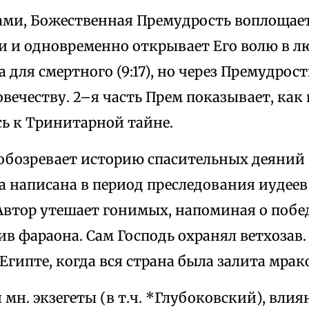
ми, Божественная Премудрость воплощае
и и одновременно открывает Его волю в лю
для смертного (9:17), но через Премудрост
вечеству. 2–я часть Прем показывает, как 
ь к Тринитарной тайне.
 обозревает историю спасительных деяний
а написана в период преследования иудеев
Автор утешает гонимых, напоминая о побе
в фараона. Сам Господь охранял ветхозав.
в Египте, когда вся страна была залита мрак
 мн. экзегеты (в т.ч. *Глубоковский), вли