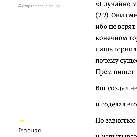
«Случайно м
Старая версия фонда
(2:2). Они с
ибо не верят
конечном тор
лишь горнило
почему сущес
Прем пишет:
Бог создал ч
и соделал ег
Но завистью 
Главная
и испытываю