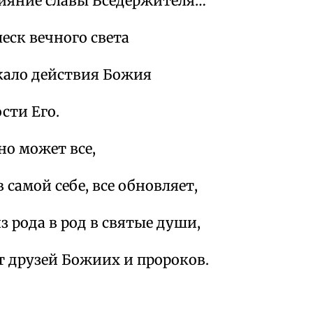
лияние славы Вседержителя…
леск вечного света
ркало действия Божия
ости Его.
но может все,
в самой себе, все обновляет,
из рода в род в святые души,
т друзей Божиих и пророков.