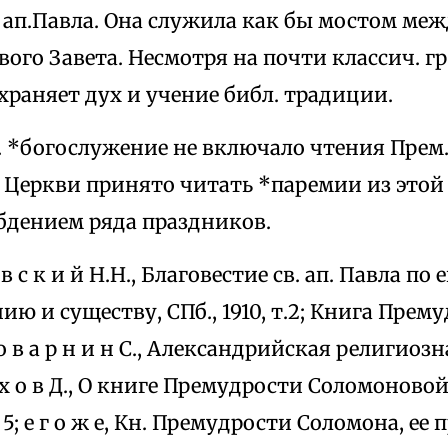
 ап.Павла. Она служила как бы мостом ме
вого Завета. Несмотря на почти классич. гр
храняет дух и учение библ. традиции.
 *богослужение не включало чтения Прем. 
. Церкви принято читать *паремии из этой
дением ряда праздников.
о в с к и й Н.Н., Благовестие св. ап. Павла по 
ю и существу, СПб., 1910, т.2; Книга Прем
 о в а р н и н С., Александрийская религио
 е х о в Д., О книге Премудрости Соломоновой
 № 5; е г о ж е, Кн. Премудрости Соломона, е