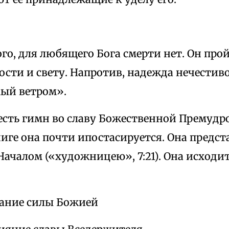
го, для любящего Бога смерти нет. Он прой
ости и свету. Напротив, надежда нечестиво
мый ветром».
 есть гимн во славу Божественной Премудр
ниге она почти ипостасируется. Она предс
ачалом («художницею», 7:21). Она исходит
хание силы Божией