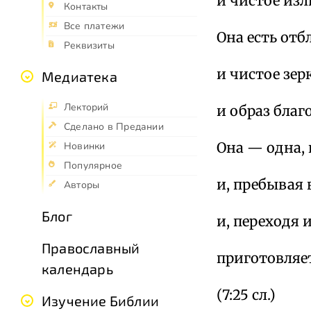
и чистое из
Контакты
Все платежи
Она есть отб
Реквизиты
и чистое зе
Медиатека
Лекторий
и образ благ
Сделано в Предании
Она — одна, 
Новинки
Популярное
и, пребывая 
Авторы
Блог
и, переходя 
Православный
приготовляе
календарь
(7:25 сл.)
Изучение Библии