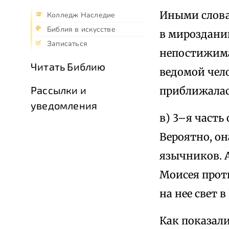
Иными слова
Колледж Наследие
Библия в искусстве
в мироздани
Записаться
непостижима 
Читать Библию
ведомой чело
Рассылки и
приближалас
уведомления
в) 3–я часть
Вероятно, он
язычников. 
Моисея проти
на нее свет 
Как показали