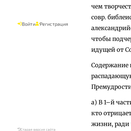
чем творчес
совр. библеис
Войти
Регистрация
александрий
чтобы подче
идущей от С
Содержание 
распадающую
Премудрости 
а) В 1–й час
кто отрицае
жизни, ради 
Старая версия сайта