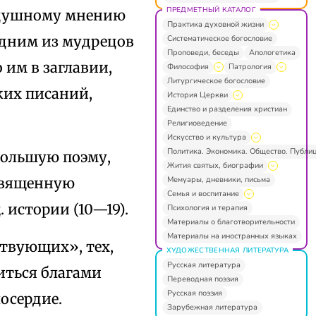
ПРЕДМЕТНЫЙ КАТАЛОГ
нодушному мнению
Практика духовной жизни
. одним из мудрецов
Систематическое богословие
Проповеди, беседы
Апологетика
им в заглавии,
Философия
Патрология
Литургическое богословие
ких писаний,
История Церкви
Единство и разделения христиан
Религиоведение
Искусство и культура
Политика. Экономика. Общество. Публи
большую поэму,
Жития святых, биографии
Мемуары, дневники, письма
освященную
Семья и воспитание
 истории (10—19).
Психология и терапия
Материалы о благотворительности
Материалы на иностранных языках
ствующих», тех,
ХУДОЖЕСТВЕННАЯ ЛИТЕРАТУРА
Русская литература
иться благами
Переводная поэзия
Русская поэзия
осердие.
Зарубежная литература