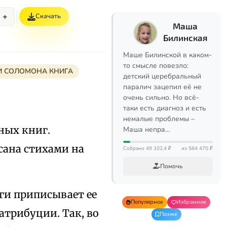
+
Скачать
Маша
Билинская
Маше Билинской в каком-
то смысле повезло:
И СОЛОМОНА КНИГА
детский церебральный
паралич зацепил её не
очень сильно. Но всё-
таки есть диагноз и есть
немалые проблемы –
ных книг.
Маша непра…
ана стихами на
Собрано 49 102,4 ₽
из 584 470 ₽
Помочь
иги приписывает ее
Популярное
Избранное
атрибуции. Так, во
Позже