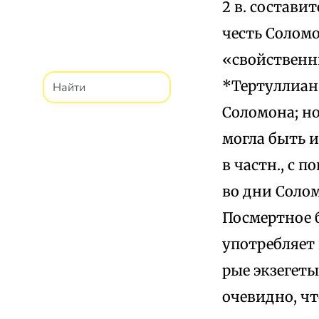
2 в. состави
честь Соломо
«свойственн
*Тертуллиан
Соломона; но
могла быть и
в частн., с 
во дни Солом
Посмертное б
употребляет 
рые экзегет
очевидно, чт