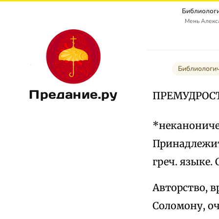
Библиологи
Мень Алекс
Библиологи
Предание.ру
ПРЕМУДРОС
*неканониче
Принадлежит
греч. языке. 
Авторство, в
Соломону, оч