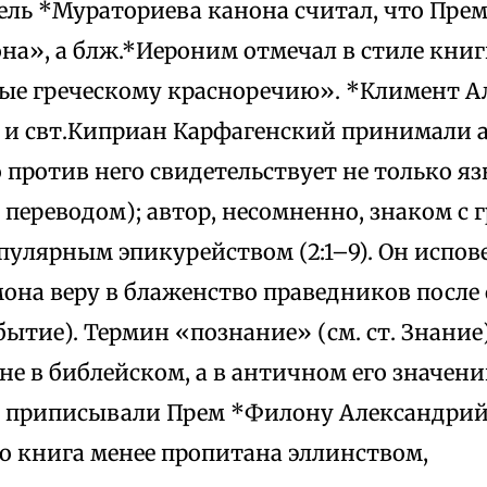
тель *Мураториева канона считал, что Пре
на», а блж.*Иероним отмечал в стиле книг
ые греческому красноречию». *Климент А
 и свт.Киприан Карфагенский принимали 
 против него свидетельствует не только я
 переводом); автор, несомненно, знаком с 
популярным эпикурейством (2:1–9). Он испо
она веру в блаженство праведников после с
ытие). Термин «познание» (см. ст. Знание
не в библейском, а в античном его значении 
ы приписывали Прем *Филону Александрий
о книга менее пропитана эллинством,