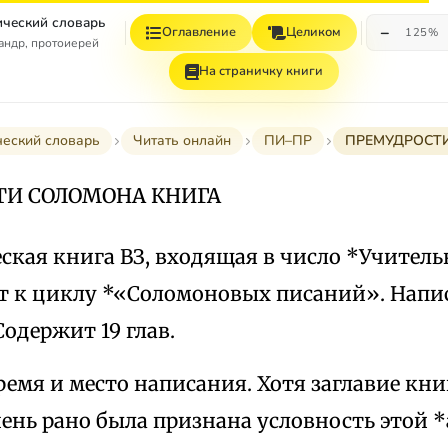
ческий словарь
−
Оглавление
Целиком
125%
андр, протоиерей
На страничку книги
ческий словарь
Читать онлайн
ПИ–ПР
ПРЕМУДРОСТ
ТИ СОЛОМОНА КНИГА
ская книга ВЗ, входящая в число *Учитель
 к циклу *«Соломоновых писаний». Напис
Содержит 19 глав.
ремя и место написания. Хотя заглавие кн
ень рано была признана условность этой *