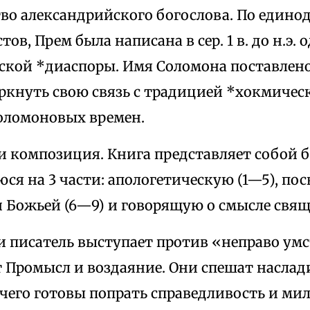
тво александрийского богослова. По еди
тов, Прем была написана в сер. 1 в. до н.э
ской *диаспоры. Имя Соломона поставлено 
ркнуть свою связь с традицией *хокмичес
оломоновых времен.
и композиция. Книга представляет собой 
ся на 3 части: апологетическую (1—5), п
Божьей (6—9) и говорящую о смысле свящ.
ти писатель выступает против «неправо ум
т Промысл и воздаяние. Они спешат наслад
чего готовы попрать справедливость и мил