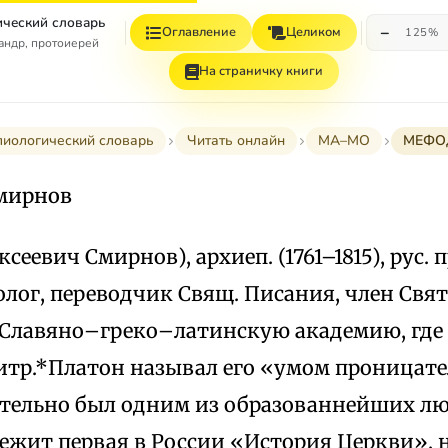
ческий словарь
−
Оглавление
Целиком
125%
андр, протоиерей
На страничку книги
лиологический словарь
Читать онлайн
МА–МО
МЕФОД
мирнов
сеевич Смирнов), архиеп. (1761–1815), рус. 
лог, переводчик Свящ. Писания, член Свят
Славяно–греко–латинскую академию, где
итр.*Платон называл его «умом проницат
ительно был одним из образованнейших лю
ежит первая в России «История Церкви», 