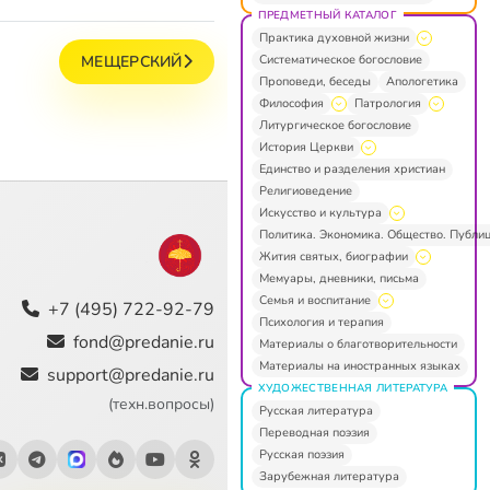
ПРЕДМЕТНЫЙ КАТАЛОГ
Практика духовной жизни
Систематическое богословие
МЕЩЕРСКИЙ
Проповеди, беседы
Апологетика
Философия
Патрология
Литургическое богословие
История Церкви
Единство и разделения христиан
Религиоведение
Искусство и культура
Политика. Экономика. Общество. Публи
Жития святых, биографии
Мемуары, дневники, письма
Семья и воспитание
+7 (495) 722-92-79
Психология и терапия
fond@predanie.ru
Материалы о благотворительности
Материалы на иностранных языках
support@predanie.ru
ХУДОЖЕСТВЕННАЯ ЛИТЕРАТУРА
(техн.вопросы)
Русская литература
Переводная поэзия
Русская поэзия
Зарубежная литература