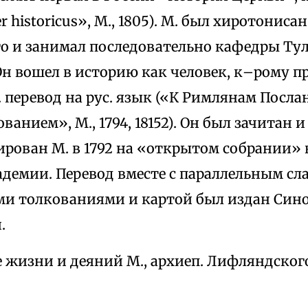
ber historicus», М., 1805). М. был хиротонисан
о и занимал последовательно кафедры Тул
Он вошел в историю как человек, к–рому 
 перевод на рус. язык («К Римлянам Послан
ванием», М., 1794, 18152). Он был зачитан и
рован М. в 1792 на «открытом собрании» 
демии. Перевод вместе с параллельным сла
и толкованиями и картой был издан Син
.
 жизни и деяний М., архиеп. Лифляндског