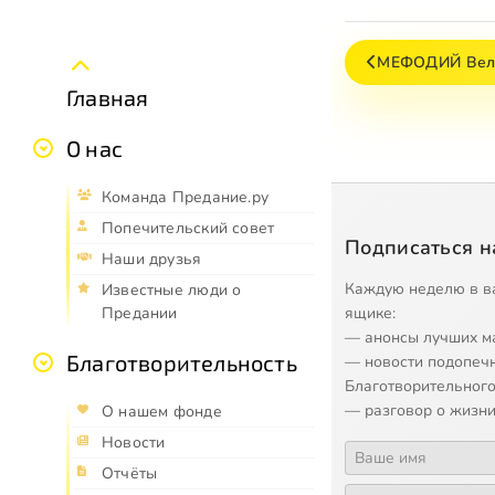
МЕФОДИЙ Вел
Главная
О нас
Команда Предание.ру
Попечительский совет
Подписаться н
Наши друзья
Каждую неделю в в
Известные люди о
ящике:
Предании
— анонсы лучших м
Благотворительность
— новости подопеч
Благотворительного
— разговор о жизни
О нашем фонде
Новости
Отчёты