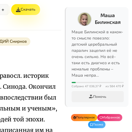
+
Скачать
Маша
Билинская
Маше Билинской в каком-
то смысле повезло:
ИЙ Смирнов
детский церебральный
паралич зацепил её не
очень сильно. Но всё-
таки есть диагноз и есть
немалые проблемы –
правосл. историк
Маша непра…
. Синода. Окончил
Собрано 47 036,37 ₽
из 584 470 ₽
 впоследствии был
Помочь
ельным и ученым»,
Популярное
Избранное
дей той эпохи.
Позже
написанная им на