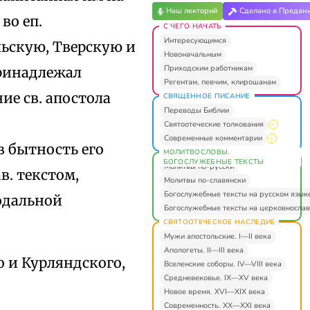
Наш лекторий
Сделано в Предан
 во еп.
С ЧЕГО НАЧАТЬ
Интересующимся
ьскую, Тверскую и
Новоначальным
Приходским работникам
принадлежал
Регентам, певчим, клирошанам
ие св. апостола
СВЯЩЕННОЕ ПИСАНИЕ
Переводы Библии
Святоотеческие толкования
Современные комментарии
в бытность его
МОЛИТВОСЛОВЫ.
БОГОСЛУЖЕБНЫЕ ТЕКСТЫ
Молитвы по-русски
в. текстом,
Молитвы по-славянски
Богослужебные тексты на русском язык
одальной
Богослужебные тексты на церковнослав
СВЯТООТЕЧЕСКОЕ НАСЛЕДИЕ
Мужи апостольские. I—II века
Апологеты. II—III века
о и Курляндского,
Вселенские соборы. IV—VIII века
Средневековье. IX—XV века
Новое время. XVI—XIX века
Современность. XX—XXI века