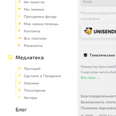
Им помогли
Мы помним
Рассылки осуществ
Программы фонда
платформе
Мне нужна помощь
Контакты
Все платежи
Реквизиты
Тематические
Медиатека
Рождество Христово
П
Лекторий
Смерть
Как читать Б
Сделано в Предании
Все темы →
Новинки
Популярное
Благотворительнос
Авторы
Безопасность плат
Политика персонал
Блог