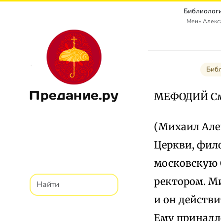
Библиологи
Мень Алекс
Биб
Предание.ру
МЕФОДИЙ С
(Михаил Алек
Церкви, фило
московскую 
ректором. М
и он действ
Ему принадл