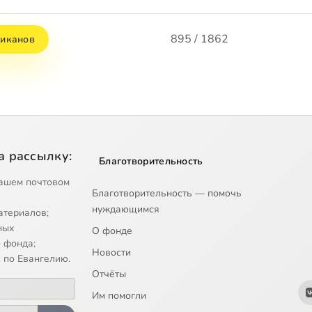
895 / 1862
иканов
а рассылку:
Благотворительность
ашем почтовом
Благотворительность — помочь
нуждающимся
атериалов;
ных
О фонде
 фонда;
Новости
 по Евангелию.
Отчёты
Им помогли