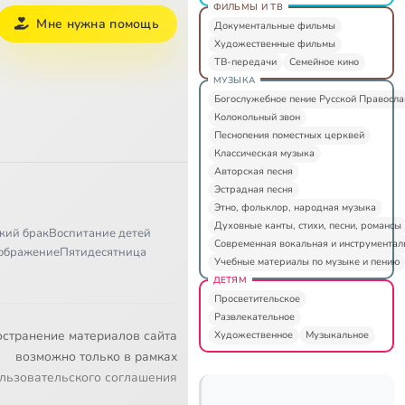
ФИЛЬМЫ И ТВ
Мне нужна помощь
Документальные фильмы
Художественные фильмы
ТВ-передачи
Семейное кино
МУЗЫКА
Богослужебное пение Русской Правосл
Колокольный звон
Песнопения поместных церквей
Классическая музыка
Авторская песня
Эстрадная песня
Этно, фольклор, народная музыка
Духовные канты, стихи, песни, романсы
кий брак
Воспитание детей
Современная вокальная и инструментал
ображение
Пятидесятница
Учебные материалы по музыке и пению
ДЕТЯМ
Просветительское
Развлекательное
остранение материалов сайта
Художественное
Музыкальное
возможно только в рамках
льзовательского соглашения