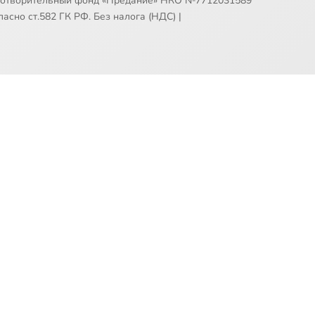
готворительный фонд «Предание» НКО №7712031589
асно ст.582 ГК РФ. Без налога (НДС)
|