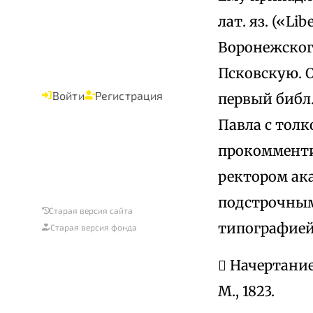
лат. яз. («Li
Воронежског
Псковскую. 
Войти
Регистрация
первый библ.
Павла с толко
прокомменти
ректором ака
подстрочным
Старая версия сайта
типографией
Старая версия фонда
 Начертание
М., 1823.