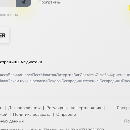
Программы
ляются на
 страницы медиатеки
асха
Великий пост
Пост
Молитва
Литургия
Бог
Святость
О любви
Христианс
иблию
Зачем нужна религия
Покров Богородицы
Успение Богородицы
Пре
ть
|
Договор оферты
|
Регулярные пожертвования
|
Распр
ежей
|
Политика возврата
|
О проекте
|
ьных данных
По