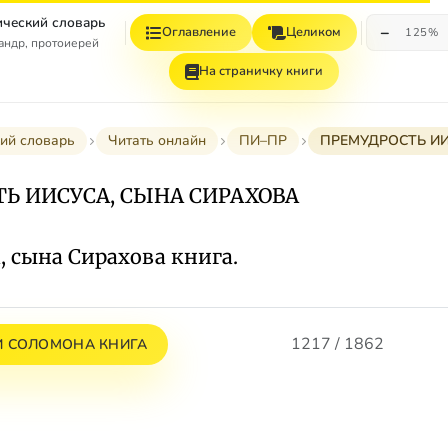
ческий словарь
−
Оглавление
Целиком
125%
андр, протоиерей
На страничку книги
ий словарь
Читать онлайн
ПИ–ПР
ПРЕМУДРОСТЬ ИИ
Ь ИИСУСА, СЫНА СИРАХОВА
, сына Сирахова книга.
1217 / 1862
И СОЛОМОНА КНИГА