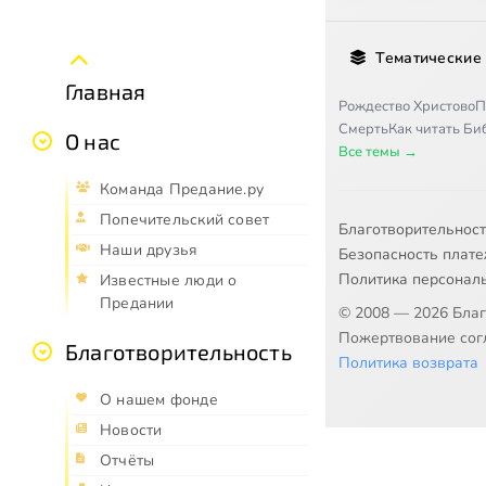
Тематические
Главная
Рождество Христово
П
Смерть
Как читать Б
О нас
Все темы →
Команда Предание.ру
Попечительский совет
Благотворительнос
Наши друзья
Безопасность плат
Политика персонал
Известные люди о
Предании
© 2008 — 2026 Бла
Пожертвование согл
Благотворительность
Политика возврата
О нашем фонде
Новости
Отчёты