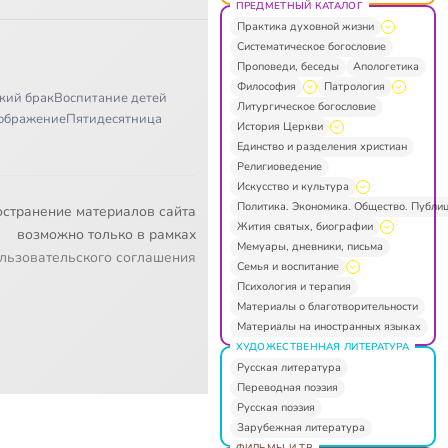
ПРЕДМЕТНЫЙ КАТАЛОГ
Практика духовной жизни
Систематическое богословие
Проповеди, беседы
Апологетика
Философия
Патрология
кий брак
Воспитание детей
Литургическое богословие
ображение
Пятидесятница
История Церкви
Единство и разделения христиан
Религиоведение
Искусство и культура
Политика. Экономика. Общество. Публи
остранение материалов сайта
Жития святых, биографии
возможно только в рамках
Мемуары, дневники, письма
льзовательского соглашения
Семья и воспитание
Психология и терапия
Материалы о благотворительности
Материалы на иностранных языках
ХУДОЖЕСТВЕННАЯ ЛИТЕРАТУРА
Русская литература
Переводная поэзия
Русская поэзия
Зарубежная литература
ФИЛЬМЫ И ТВ