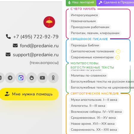
Наш лекторий
Сделано в Предан
С ЧЕГО НАЧАТЬ
Интересующимся
Новоначальным
Приходским работникам
Регентам, певчим, клирошанам
+7 (495) 722-92-79
СВЯЩЕННОЕ ПИСАНИЕ
fond@predanie.ru
Переводы Библии
Святоотеческие толкования
support@predanie.ru
Современные комментарии
(техн.вопросы)
МОЛИТВОСЛОВЫ.
БОГОСЛУЖЕБНЫЕ ТЕКСТЫ
Молитвы по-русски
Молитвы по-славянски
Богослужебные тексты на русском язык
Богослужебные тексты на церковнослав
Мне нужна помощь
СВЯТООТЕЧЕСКОЕ НАСЛЕДИЕ
Мужи апостольские. I—II века
Апологеты. II—III века
Вселенские соборы. IV—VIII века
Средневековье. IX—XV века
Новое время. XVI—XIX века
Современность. XX—XXI века