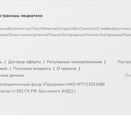
 страницы медиатеки
асха
Великий пост
Пост
Молитва
Литургия
Бог
Святость
О любви
Христианс
иблию
Зачем нужна религия
Покров Богородицы
Успение Богородицы
Пре
ть
|
Договор оферты
|
Регулярные пожертвования
|
Распр
ежей
|
Политика возврата
|
О проекте
|
ьных данных
По
готворительный фонд «Предание» НКО №7712031589
асно ст.582 ГК РФ. Без налога (НДС)
|