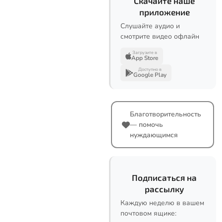
Скачайте наше
приложение
Слушайте аудио и
смотрите видео офлайн
Загрузите в
App Store
Доступно в
Google Play
Благотворительность
— помочь
нуждающимся
Подписаться на
рассылку
Каждую неделю в вашем
почтовом ящике: