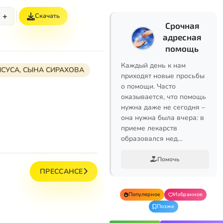
+
Скачать
Срочная
адресная
помощь
Каждый день к нам
СУСА, СЫНА СИРАХОВА
приходят новые просьбы
о помощи. Часто
оказывается, что помощь
нужна даже не сегодня –
она нужна была вчера: в
приеме лекарств
образовался нед…
Помочь
ПРЕССАНСЕ
Популярное
Избранное
Позже