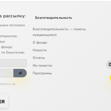
а рассылку:
Благотворительность
ашем почтовом
Благотворительность — помочь
нуждающимся
атериалов;
ных
О фонде
 фонда;
Новости
 по Евангелию.
Отчёты
Им помогли
Программы
ляются на