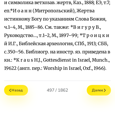
и символика ветхозав. жертв, Каз., 1888; ЕЭ, т.7;
еп.*И о а н н (Митропольский), Жертва
истинному Богу по указаниям Слова Божия,
ч.1–4, М., 1885–86. См. также: *В и г у р у В.,
Руководство…, т.1–2, М., 1897–99; *Т р о и ц к и
й И.Г., Библейская археология, СПб., 1913; СББ,
с.350–56. Библиогр. на иностр. яз. приведена в
кн.: *K r a u s H.J., Gottesdienst in Israel, Munch.,
19622 (англ. пер.: Worship in Israel, Oxf., 1966).
497 / 1862
Назад
Далее