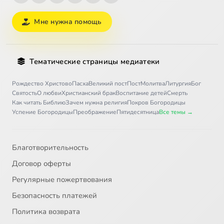
Мне нужна помощь
Тематические страницы медиатеки
Рождество Христово
Пасха
Великий пост
Пост
Молитва
Литургия
Бог
Святость
О любви
Христианский брак
Воспитание детей
Смерть
Как читать Библию
Зачем нужна религия
Покров Богородицы
Успение Богородицы
Преображение
Пятидесятница
Все темы →
Благотворительность
Договор оферты
Регулярные пожертвования
Безопасность платежей
Политика возврата