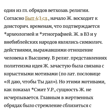
один из гл. обрядов ветхозав. религии.
Согласно
Быт 4:3 сл.
, начало Ж. восходит к
доисторич. временам, что подтверждается
*археологией и *этнографией. Ж. в ВЗ и у
внебиблейских народов являлись символич.
действиями, выражавшими отношение
человека к Высшему. В религ. представлениях
политеизма идея Ж. зачастую была связана с
корыстными мотивами (по лат. пословице
«Я даю, чтобы Ты дал»). Но этими мотивами,
как показал *Смит У.Р., сущность Ж. не
исчерпывается. Главным в жертвенных
обрядах было стремление сблизиться с