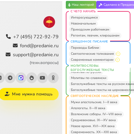
Наш лекторий
Сделано в Предан
С ЧЕГО НАЧАТЬ
Интересующимся
Новоначальным
Приходским работникам
Регентам, певчим, клирошанам
+7 (495) 722-92-79
СВЯЩЕННОЕ ПИСАНИЕ
fond@predanie.ru
Переводы Библии
Святоотеческие толкования
support@predanie.ru
Современные комментарии
(техн.вопросы)
МОЛИТВОСЛОВЫ.
БОГОСЛУЖЕБНЫЕ ТЕКСТЫ
Молитвы по-русски
Молитвы по-славянски
Богослужебные тексты на русском язык
Богослужебные тексты на церковнослав
Мне нужна помощь
СВЯТООТЕЧЕСКОЕ НАСЛЕДИЕ
Мужи апостольские. I—II века
Апологеты. II—III века
Вселенские соборы. IV—VIII века
Средневековье. IX—XV века
Новое время. XVI—XIX века
Современность. XX—XXI века