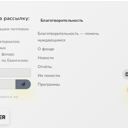
а рассылку:
Благотворительность
ашем почтовом
Благотворительность — помочь
нуждающимся
атериалов;
ных
О фонде
 фонда;
Новости
 по Евангелию.
Отчёты
Им помогли
Программы
ляются на