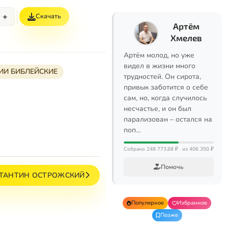
+
Скачать
Артём
Хмелев
Артём молод, но уже
видел в жизни много
ИИ БИБЛЕЙСКИЕ
трудностей. Он сирота,
привык заботится о себе
сам, но, когда случилось
несчастье, и он был
парализован – остался на
поп…
Собрано 248 773,68 ₽
из 406 350 ₽
Помочь
ТАНТИН ОСТРОЖСКИЙ
Популярное
Избранное
Позже