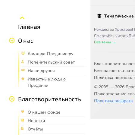
Тематические
Главная
Рождество Христово
П
Смерть
Как читать Б
О нас
Все темы →
Команда Предание.ру
Попечительский совет
Благотворительнос
Безопасность плат
Наши друзья
Политика персонал
Известные люди о
Предании
© 2008 — 2026 Бла
Пожертвование согл
Благотворительность
Политика возврата
О нашем фонде
Новости
Отчёты