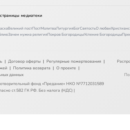
 страницы медиатеки
асха
Великий пост
Пост
Молитва
Литургия
Бог
Святость
О любви
Христианс
иблию
Зачем нужна религия
Покров Богородицы
Успение Богородицы
Пре
ть
|
Договор оферты
|
Регулярные пожертвования
|
Распр
ежей
|
Политика возврата
|
О проекте
|
ьных данных
По
готворительный фонд «Предание» НКО №7712031589
асно ст.582 ГК РФ. Без налога (НДС)
|