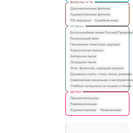
ФИЛЬМЫ И ТВ
Документальные фильмы
Художественные фильмы
ТВ-передачи
Семейное кино
МУЗЫКА
Богослужебное пение Русской Правосл
Колокольный звон
Песнопения поместных церквей
Классическая музыка
Авторская песня
Эстрадная песня
Этно, фольклор, народная музыка
Духовные канты, стихи, песни, романсы
Современная вокальная и инструментал
Учебные материалы по музыке и пению
ДЕТЯМ
Просветительское
Развлекательное
Художественное
Музыкальное