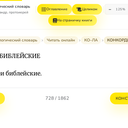
ческий словарь
−
Оглавление
Целиком
125%
андр, протоиерей
На страничку книги
логический словарь
Читать онлайн
КО–ЛА
КОНКОРД
 БИБЛЕЙСКИЕ
и библейские.
728 / 1862
КОНС