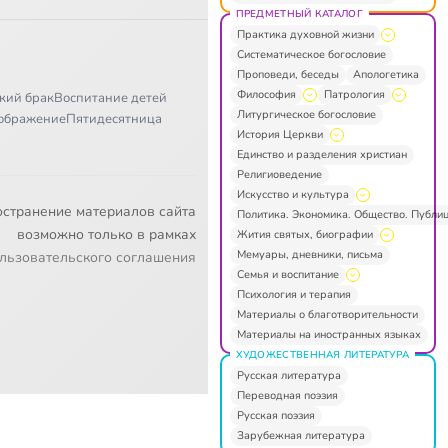
ПРЕДМЕТНЫЙ КАТАЛОГ
Практика духовной жизни
Систематическое богословие
Проповеди, беседы
Апологетика
Философия
Патрология
кий брак
Воспитание детей
Литургическое богословие
ображение
Пятидесятница
История Церкви
Единство и разделения христиан
Религиоведение
Искусство и культура
остранение материалов сайта
Политика. Экономика. Общество. Публи
возможно только в рамках
Жития святых, биографии
Мемуары, дневники, письма
льзовательского соглашения
Семья и воспитание
Психология и терапия
Материалы о благотворительности
Материалы на иностранных языках
ХУДОЖЕСТВЕННАЯ ЛИТЕРАТУРА
Русская литература
Переводная поэзия
Русская поэзия
Зарубежная литература