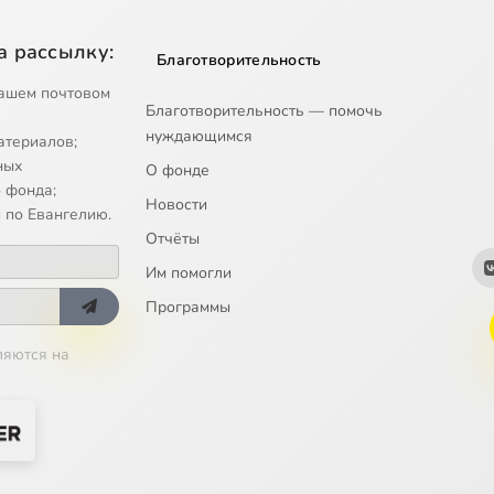
а рассылку:
Благотворительность
ашем почтовом
Благотворительность — помочь
нуждающимся
атериалов;
ных
О фонде
 фонда;
Новости
 по Евангелию.
Отчёты
Им помогли
Программы
ляются на