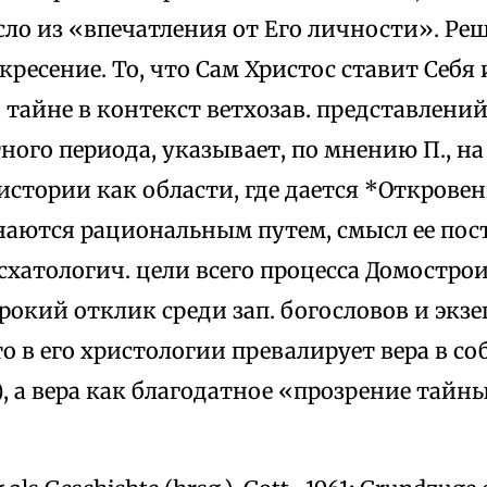
сло из «впечатления от Его личности». 
кресение. То, что Сам Христос ставит Себя
 тайне в контекст ветхозав. представлени
ого периода, указывает, по мнению П., на
стории как области, где дается *Откровен
наются рациональным путем, смысл ее пост
схатологич. цели всего процесса Домостро
окий отклик среди зап. богословов и экзе
о в его христологии превалирует вера в со
, а вера как благодатное «прозрение тайн