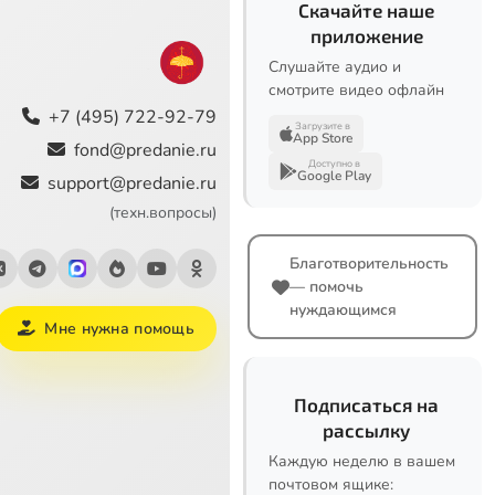
Скачайте наше
приложение
Слушайте аудио и
смотрите видео офлайн
+7 (495) 722-92-79
Загрузите в
App Store
fond@predanie.ru
Доступно в
Google Play
support@predanie.ru
(техн.вопросы)
Благотворительность
— помочь
нуждающимся
Мне нужна помощь
Подписаться на
рассылку
Каждую неделю в вашем
почтовом ящике: