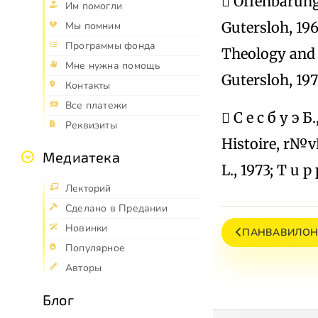
 Offenbarung 
Им помогли
Gutersloh, 196
Мы помним
Программы фонда
Theology and 
Мне нужна помощь
Gutersloh, 197
Контакты
Все платежи
 С е с б у э 
Реквизиты
Histoire, r№v№
Медиатека
L., 1973; T u p
Лекторий
Сделано в Предании
Новинки
ПАНВАВИЛОНИ
Популярное
Авторы
Блог