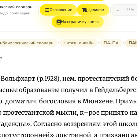
ческий словарь
−
Оглавление
Целиком
125%
андр, протоиерей
На страничку книги
иблиологический словарь
Читать онлайн
ПА–ПА
ПА
Г
 Вольфхарт (р.1928), нем. протестантский бо
сшее образование получил в Гейдельбергск
ф. догматич. богословия в Мюнхене. Примы
 протестантской мысли, к–рое принято н
надежды». Согласно воззрениям этой школ
 «потусторонней» доктриной, а призвано а