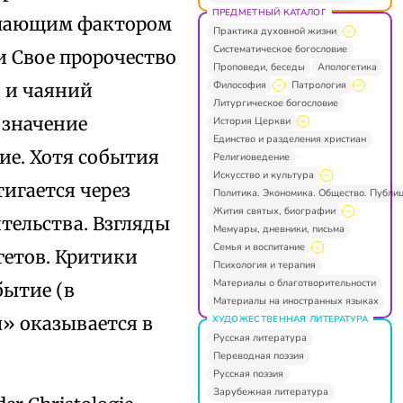
ПРЕДМЕТНЫЙ КАТАЛОГ
Решающим фактором
Практика духовной жизни
Систематическое богословие
 и Свое пророчество
Проповеди, беседы
Апологетика
Философия
Патрология
й и чаяний
Литургическое богословие
 значение
История Церкви
Единство и разделения христиан
ие. Хотя события
Религиоведение
Искусство и культура
игается через
Политика. Экономика. Общество. Публи
Жития святых, биографии
ительства. Взгляды
Мемуары, дневники, письма
Семья и воспитание
гетов. Критики
Психология и терапия
Материалы о благотворительности
бытие (в
Материалы на иностранных языках
ы» оказывается в
ХУДОЖЕСТВЕННАЯ ЛИТЕРАТУРА
Русская литература
Переводная поэзия
Русская поэзия
Зарубежная литература