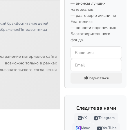
— анонсы лучших
материалов;
— разговор о жизни по
Евангелию;
кий брак
Воспитание детей
— новости подопечных
ображение
Пятидесятница
Благотворительного
фонда.
остранение материалов сайта
возможно только в рамках
льзовательского соглашения
Подписаться
Следите за нами
VK
Telegram
Макс
YouTube