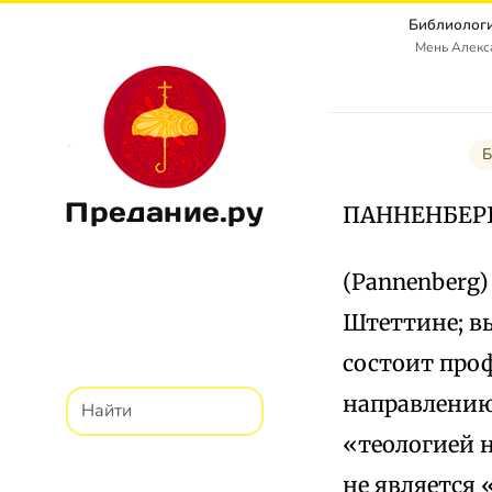
Библиологи
Мень Алекс
Б
Предание.ру
ПАННЕНБЕР
(Pannenberg)
Штеттине; вы
состоит про
направлению
«теологией 
не является