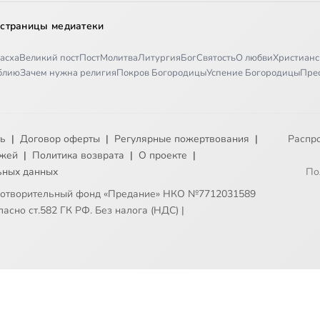
 страницы медиатеки
асха
Великий пост
Пост
Молитва
Литургия
Бог
Святость
О любви
Христианс
иблию
Зачем нужна религия
Покров Богородицы
Успение Богородицы
Пре
ть
|
Договор оферты
|
Регулярные пожертвования
|
Распр
ежей
|
Политика возврата
|
О проекте
|
ьных данных
По
готворительный фонд «Предание» НКО №7712031589
асно ст.582 ГК РФ. Без налога (НДС)
|