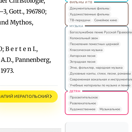
der Christologie,
ФИЛЬМЫ И ТВ
Документальные фильмы
3, Gott., 196780;
Художественные фильмы
ТВ-передачи
Семейное кино
 und Mythos,
МУЗЫКА
Богослужебное пение Русской Правосл
Колокольный звон
Песнопения поместных церквей
 e r t e n I.,
Классическая музыка
Авторская песня
y A.D., Pannenberg,
Эстрадная песня
Этно, фольклор, народная музыка
 1973.
Духовные канты, стихи, песни, романсы
Современная вокальная и инструментал
Учебные материалы по музыке и пению
ДЕТЯМ
ПАПИЙ ИЕРАПОЛЬСКИЙ
Просветительское
Развлекательное
Художественное
Музыкальное