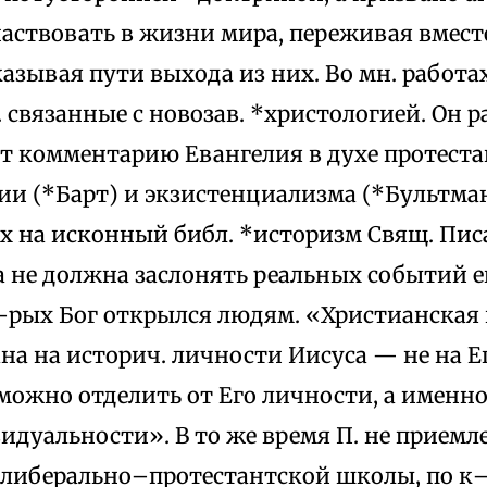
аствовать в жизни мира, переживая вместе
азывая пути выхода из них. Во мн. работах
р. связанные с новозав. *христологией. Он 
т комментарию Евангелия в духе протест
и (*Барт) и экзистенциализма (*Бультман
х на исконный библ. *историзм Свящ. Писа
а не должна заслонять реальных событий 
к–рых Бог открылся людям. «Христианская 
на на историч. личности Иисуса — не на Е
можно отделить от Его личности, а именно
идуальности». В то же время П. не приемл
либерально–протестантской школы, по к