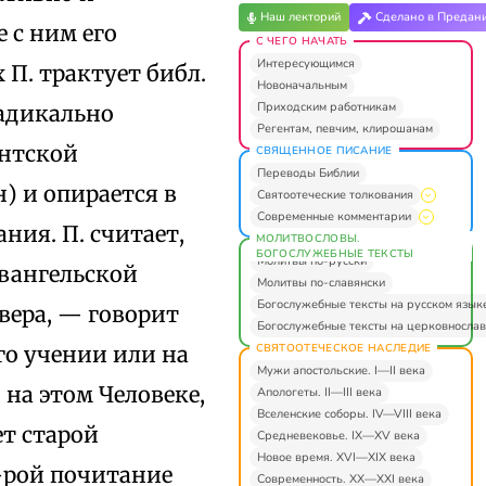
Наш лекторий
Сделано в Предан
 с ним его
С ЧЕГО НАЧАТЬ
Интересующимся
 П. трактует библ.
Новоначальным
Приходским работникам
радикально
Регентам, певчим, клирошанам
антской
СВЯЩЕННОЕ ПИСАНИЕ
Переводы Библии
) и опирается в
Святоотеческие толкования
Современные комментарии
ния. П. считает,
МОЛИТВОСЛОВЫ.
БОГОСЛУЖЕБНЫЕ ТЕКСТЫ
Молитвы по-русски
евангельской
Молитвы по-славянски
Богослужебные тексты на русском язык
вера, — говорит
Богослужебные тексты на церковнослав
СВЯТООТЕЧЕСКОЕ НАСЛЕДИЕ
го учении или на
Мужи апостольские. I—II века
 на этом Человеке,
Апологеты. II—III века
Вселенские соборы. IV—VIII века
ет старой
Средневековье. IX—XV века
Новое время. XVI—XIX века
–рой почитание
Современность. XX—XXI века