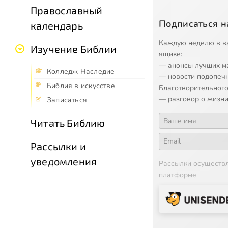
Православный
Подписаться н
календарь
Каждую неделю в в
Изучение Библии
ящике:
— анонсы лучших м
Колледж Наследие
— новости подопеч
Библия в искусстве
Благотворительного
— разговор о жизни
Записаться
Читать Библию
Рассылки и
уведомления
Рассылки осуществ
платформе