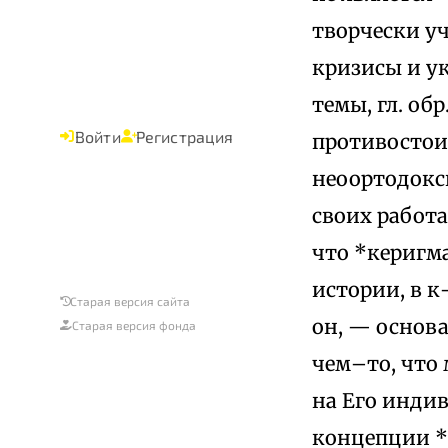
творчески уч
кризисы и ук
темы, гл. об
Войти
Регистрация
противостои
неоортодокси
своих работа
что *керигм
истории, в 
Старая версия сайта
он, — основа
Старая версия фонда
чем–то, что 
на Его индив
концепции *