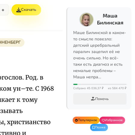
+
Скачать
Маша
Билинская
Маше Билинской в каком-
то смысле повезло:
ННЕНБЕРГ
детский церебральный
паралич зацепил её не
очень сильно. Но всё-
таки есть диагноз и есть
немалые проблемы –
гослов. Род. в
Маша непра…
ом ун–те. С 1968
Собрано 45 036,37 ₽
из 584 470 ₽
кает к тому
Помочь
азывать
Популярное
Избранное
ы, христианство
Позже
ктивно и