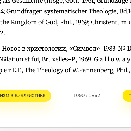
als Geschichte (hrsg.), Gott., 1961; Grundzuge 
4; Grundfragen systematischer Theologie, Bd.1–
the Kingdom of God, Phil., 1969; Christentum
2.
Б., Новое в христологии, «Символ», 1983, № 10; B
lation et foi, Bruxelles–P., 1969; G a l l o w a 
 p e r E.F., The Theology of W.Pannenberg, Phil.,
1090 / 1862
ЗМ В БИБЛЕИСТИКЕ