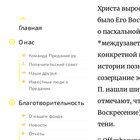
Христа выро
было Его Вос
Главная
о пасхальной
О нас
*междузаветн
конкретной и
Команда Предание.ру
Попечительский совет
истории поз
Наши друзья
созерцание э
Известные люди о
П. нашли шир
Предании
отмечают, чт
Благотворительность
Воскресение)
О нашем фонде
тени.
Новости
Отчёты