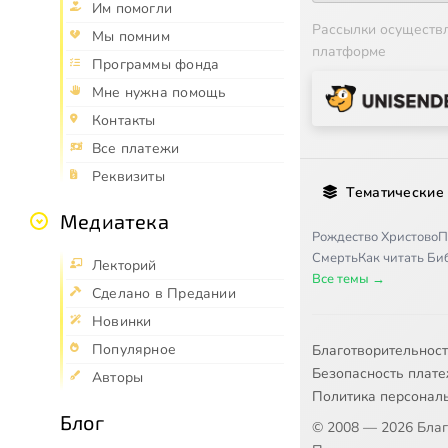
Им помогли
Рассылки осуществ
Мы помним
платформе
Программы фонда
Мне нужна помощь
Контакты
Все платежи
Реквизиты
Тематические
Медиатека
Рождество Христово
П
Смерть
Как читать Б
Лекторий
Все темы →
Сделано в Предании
Новинки
Популярное
Благотворительнос
Безопасность плат
Авторы
Политика персонал
Блог
© 2008 — 2026 Бла