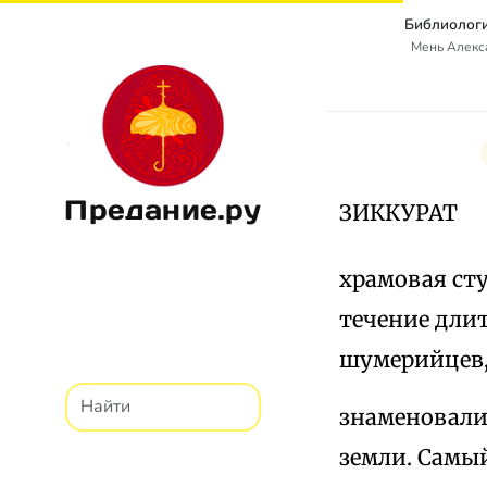
Библиологи
Мень Алекс
Предание.ру
ЗИККУРАТ
храмовая сту
течение длите
шумерийцев, 
знаменовали
земли. Самы