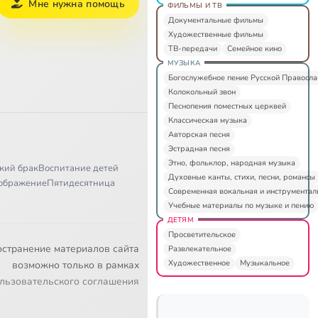
Мне нужна помощь
ФИЛЬМЫ И ТВ
Документальные фильмы
Художественные фильмы
ТВ-передачи
Семейное кино
МУЗЫКА
Богослужебное пение Русской Правосл
Колокольный звон
Песнопения поместных церквей
Классическая музыка
Авторская песня
Эстрадная песня
Этно, фольклор, народная музыка
кий брак
Воспитание детей
Духовные канты, стихи, песни, романсы
ображение
Пятидесятница
Современная вокальная и инструментал
Учебные материалы по музыке и пению
ДЕТЯМ
Просветительское
остранение материалов сайта
Развлекательное
Художественное
Музыкальное
возможно только в рамках
льзовательского соглашения