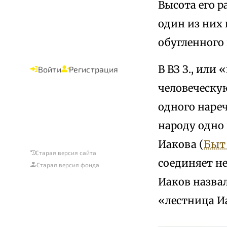
Высота его р
один из них
обугленного 
В ВЗ З., или
Войти
Регистрация
человеческу
одного нареч
народу одно 
Иакова (
Быт 
Старая версия сайта
соединяет не
Старая версия фонда
Иаков назвал
«лестница И