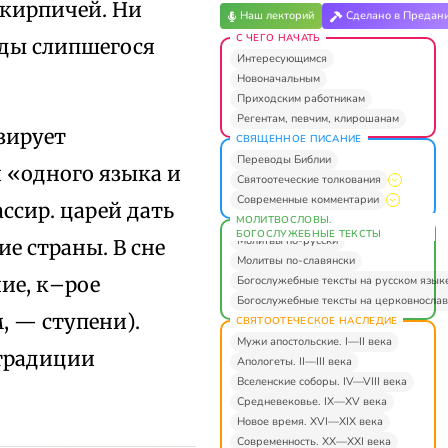
 кирпичей. Ни
Наш лекторий
Сделано в Предан
С ЧЕГО НАЧАТЬ
уды слипшегося
Интересующимся
Новоначальным
Приходским работникам
Регентам, певчим, клирошанам
зирует
СВЯЩЕННОЕ ПИСАНИЕ
Переводы Библии
 «одного языка и
Святоотеческие толкования
Современные комментарии
ссир. царей дать
МОЛИТВОСЛОВЫ.
БОГОСЛУЖЕБНЫЕ ТЕКСТЫ
Молитвы по-русски
е страны. В сне
Молитвы по-славянски
ие, к–рое
Богослужебные тексты на русском язык
Богослужебные тексты на церковнослав
м, — ступени).
СВЯТООТЕЧЕСКОЕ НАСЛЕДИЕ
Мужи апостольские. I—II века
 традиции
Апологеты. II—III века
Вселенские соборы. IV—VIII века
Средневековье. IX—XV века
Новое время. XVI—XIX века
Современность. XX—XXI века