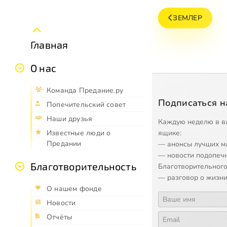
ЗЕМЛЕР
Главная
О нас
Команда Предание.ру
Подписаться н
Попечительский совет
Наши друзья
Каждую неделю в в
ящике:
Известные люди о
Предании
— анонсы лучших м
— новости подопеч
Благотворительность
Благотворительного
— разговор о жизни
О нашем фонде
Новости
Отчёты