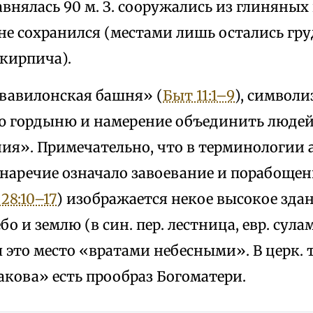
авнялась 90 м. З. сооружались из глиняных
 не сохранился (местами лишь остались гр
кирпича).
 «вавилонская башня» (
Быт 11:1–9
), символи
ю гордыню и намерение объединить людей
ия». Примечательно, что в терминологии а
наречие означало завоевание и порабощени
28:10–17
) изображается некое высокое здан
бо и землю (в син. пер. лестница, евр. сула
 это место «вратами небесными». В церк.
акова» есть прообраз Богоматери.