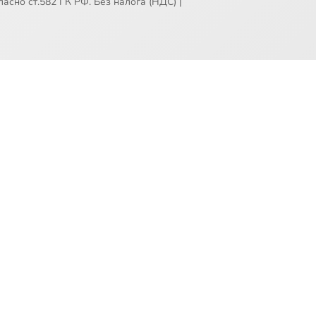
асно ст.582 ГК РФ. Без налога (НДС)
|