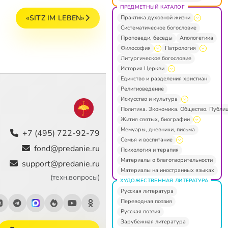
ПРЕДМЕТНЫЙ КАТАЛОГ
«SITZ IM LEBEN»
Практика духовной жизни
Систематическое богословие
Проповеди, беседы
Апологетика
Философия
Патрология
Литургическое богословие
История Церкви
Единство и разделения христиан
Религиоведение
Искусство и культура
Политика. Экономика. Общество. Публи
Жития святых, биографии
Мемуары, дневники, письма
+7 (495) 722-92-79
Семья и воспитание
fond@predanie.ru
Психология и терапия
Материалы о благотворительности
support@predanie.ru
Материалы на иностранных языках
(техн.вопросы)
ХУДОЖЕСТВЕННАЯ ЛИТЕРАТУРА
Русская литература
Переводная поэзия
Русская поэзия
Зарубежная литература