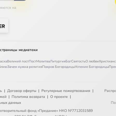
ляются на
 страницы медиатеки
асха
Великий пост
Пост
Молитва
Литургия
Бог
Святость
О любви
Христианс
иблию
Зачем нужна религия
Покров Богородицы
Успение Богородицы
Пре
ть
|
Договор оферты
|
Регулярные пожертвования
|
Распр
ежей
|
Политика возврата
|
О проекте
|
ьных данных
По
готворительный фонд «Предание» НКО №7712031589