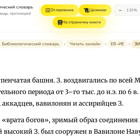
ческий словарь
−
Оглавление
Целиком
125%
андр, протоиерей
На страничку книги
Библиологический словарь
Читать онлайн
ЕВ–ИЕ
ЗИ
пенчатая башня. З. воздвигались по всей 
льного периода от 3–го тыс. до н.э. по 6 в. 
аккадцев, вавилонян и ассирийцев З.
 «врата богов», зримый образ соединения
й высокий З. был сооружен в Вавилоне На