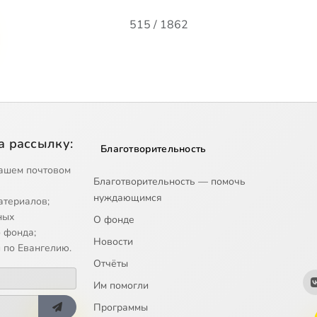
515 / 1862
а рассылку:
Благотворительность
ашем почтовом
Благотворительность — помочь
нуждающимся
атериалов;
ных
О фонде
 фонда;
Новости
 по Евангелию.
Отчёты
Им помогли
Программы