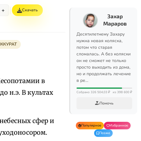
+
Скачать
Захар
Мараров
Десятилетнему Захару
нужна новая коляска,
ККУРАТ
потом что старая
сломалась. А без коляски
он не сможет не только
просто выходить из дома,
но и продолжать лечение
Месопотамии в
в ре…
до н.э. В культах
Собрано 326 504,03 ₽
из 398 600 ₽
Помочь
 небесных сфер и
Популярное
Избранное
вуходоносором.
Позже