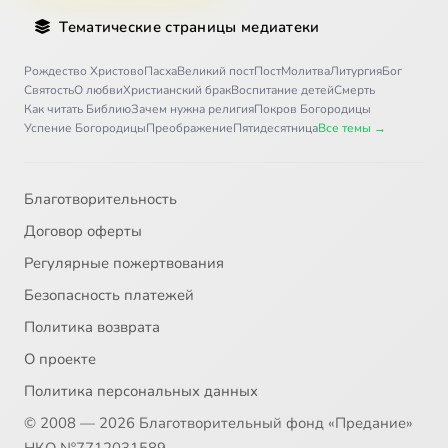
Тематические страницы медиатеки
Рождество Христово
Пасха
Великий пост
Пост
Молитва
Литургия
Бог
Святость
О любви
Христианский брак
Воспитание детей
Смерть
Как читать Библию
Зачем нужна религия
Покров Богородицы
Успение Богородицы
Преображение
Пятидесятница
Все темы →
Благотворительность
Договор оферты
Регулярные пожертвования
Безопасность платежей
Политика возврата
О проекте
Политика персональных данных
© 2008 — 2026 Благотворительный фонд «Предание»