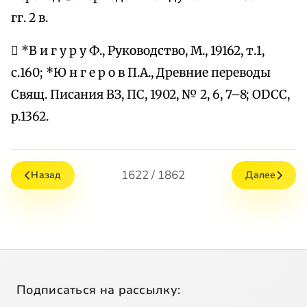
гг. 2 в.
 *В и г у р у Ф., Руководство, М., 19162, т.1,
с.160; *Ю н г е р о в П.А., Древние переводы
Свящ. Писания ВЗ, ПС, 1902, № 2, 6, 7–8; ODCC,
p.1362.
1622 / 1862
Назад
Далее
Подписаться на рассылку: