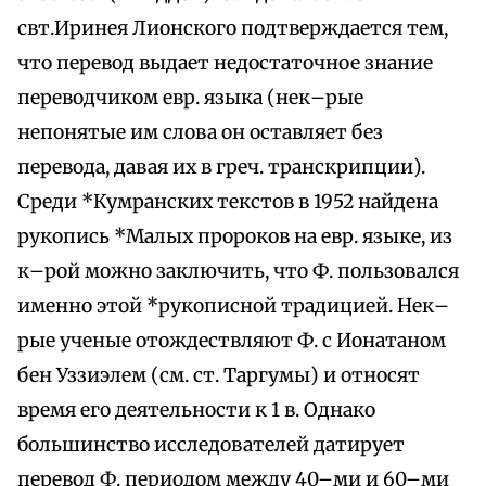
свт.Иринея Лионского подтверждается тем,
что перевод выдает недостаточное знание
переводчиком евр. языка (нек–рые
непонятые им слова он оставляет без
перевода, давая их в греч. транскрипции).
Среди *Кумранских текстов в 1952 найдена
рукопись *Малых пророков на евр. языке, из
к–рой можно заключить, что Ф. пользовался
именно этой *рукописной традицией. Нек–
рые ученые отождествляют Ф. с Ионатаном
бен Уззиэлем (см. ст. Таргумы) и относят
время его деятельности к 1 в. Однако
большинство исследователей датирует
перевод Ф. периодом между 40–ми и 60–ми