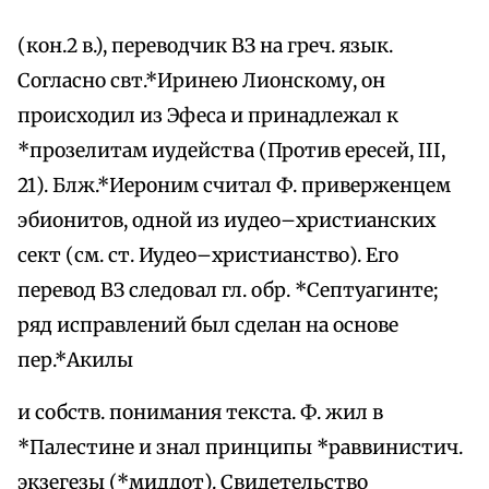
(кон.2 в.), переводчик ВЗ на греч. язык.
Согласно свт.*Иринею Лионскому, он
происходил из Эфеса и принадлежал к
*прозелитам иудейства (Против ересей, III,
21). Блж.*Иероним считал Ф. приверженцем
эбионитов, одной из иудео–христианских
сект (см. ст. Иудео–христианство). Его
перевод ВЗ следовал гл. обр. *Септуагинте;
ряд исправлений был сделан на основе
пер.*Акилы
и собств. понимания текста. Ф. жил в
*Палестине и знал принципы *раввинистич.
экзегезы (*миддот). Свидетельство