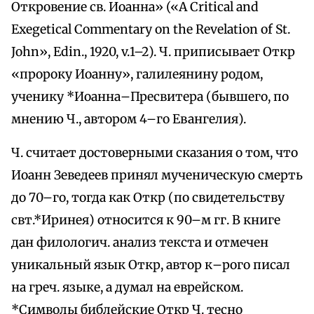
Откровение св. Иоанна» («А Critical and
Exegetical Commentary on the Revelation of St.
John», Edin., 1920, v.1–2). Ч. приписывает Откр
«пророку Иоанну», галилеянину родом,
ученику *Иоанна–Пресвитера (бывшего, по
мнению Ч., автором 4–го Евангелия).
Ч. считает достоверными сказания о том, что
Иоанн Зеведеев принял мученическую смерть
до 70–го, тогда как Откр (по свидетельству
свт.*Иринея) относится к 90–м гг. В книге
дан филологич. анализ текста и отмечен
уникальный язык Откр, автор к–рого писал
на греч. языке, а думал на еврейском.
*Символы библейские Откр Ч. тесно