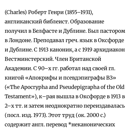
(Charles) Роберт Генри (1855–1931),
англиканский библеист. Образование
получил в Белфасте и Дублине. Был пастором
в Лондоне. Преподавал греч. язык в Оксфорде
и Дублине. С 1913 каноник, а с 1919 архидиакон
Вестминстерский. Член Британской
Академии. С 90–х гг. работал над своей гл.
книгой «Апокрифы и псевдэпиграфы ВЗ»
(«Тhе Apocrypha and Pseudepigrapha of the Old
Testament»), к–рая вышла в Оксфорде в 1913 в
2–х тт. и затем неоднократно переиздавалась
(посл. изд. 1973). Этот труд (oк. 2000 с.)
содержит англ. перевод *неканонических