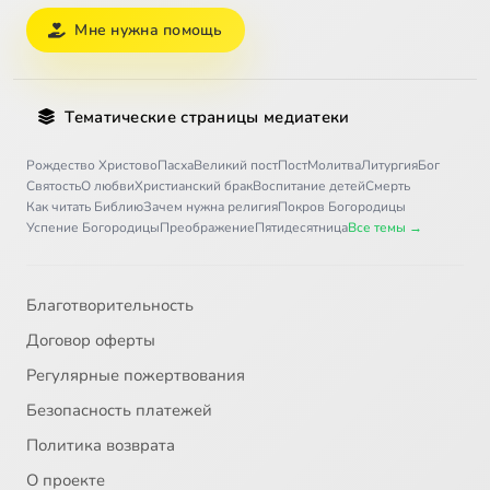
Мне нужна помощь
Тематические страницы медиатеки
Рождество Христово
Пасха
Великий пост
Пост
Молитва
Литургия
Бог
Святость
О любви
Христианский брак
Воспитание детей
Смерть
Как читать Библию
Зачем нужна религия
Покров Богородицы
Успение Богородицы
Преображение
Пятидесятница
Все темы →
Благотворительность
Договор оферты
Регулярные пожертвования
Безопасность платежей
Политика возврата
О проекте