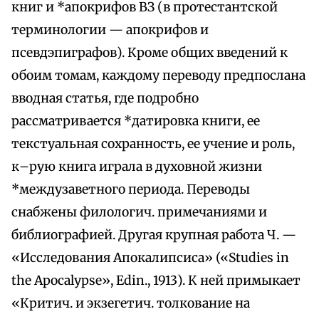
книг и *апокрифов ВЗ (в протестантской
терминологии — апокрифов и
псевдэпиграфов). Кроме общих введений к
обоим томам, каждому переводу предпослана
вводная статья, где подробно
рассматривается *датировка книги, ее
текстуальная сохранность, ее учение и роль,
к–рую книга играла в духовной жизни
*междузаветного периода. Переводы
снабжены филологич. примечаниями и
библиографией. Другая крупная работа Ч. —
«Исследования Апокалипсиса» («Studies in
the Аросalурsе», Edin., 1913). К ней примыкает
«Критич. и экзегетич. толкование на