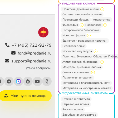
ПРЕДМЕТНЫЙ КАТАЛОГ
Практика духовной жизни
Систематическое богословие
Проповеди, беседы
Апологетика
Философия
Патрология
Литургическое богословие
История Церкви
Единство и разделения христиан
+7 (495) 722-92-79
Религиоведение
Искусство и культура
fond@predanie.ru
Политика. Экономика. Общество. Публи
support@predanie.ru
Жития святых, биографии
Мемуары, дневники, письма
(техн.вопросы)
Семья и воспитание
Психология и терапия
Материалы о благотворительности
Материалы на иностранных языках
ХУДОЖЕСТВЕННАЯ ЛИТЕРАТУРА
Мне нужна помощь
Русская литература
Переводная поэзия
Русская поэзия
Зарубежная литература