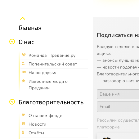
Главная
Подписаться н
О нас
Каждую неделю в в
ящике:
Команда Предание.ру
— анонсы лучших м
Попечительский совет
— новости подопеч
Наши друзья
Благотворительного
— разговор о жизни
Известные люди о
Предании
Благотворительность
О нашем фонде
Рассылки осуществ
Новости
платформе
Отчёты