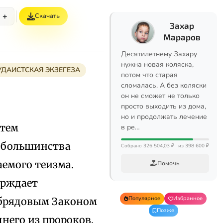
+
Скачать
Захар
Мараров
Десятилетнему Захару
нужна новая коляска,
ДАИСТСКАЯ ЭКЗЕГЕЗА
потом что старая
сломалась. А без коляски
он не сможет не только
просто выходить из дома,
но и продолжать лечение
атем
в ре…
 большинства
Собрано 326 504,03 ₽
из 398 600 ₽
емого теизма.
Помочь
ерждает
Популярное
Избранное
обрядовым Законом
Позже
него из пророков,