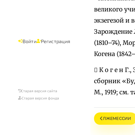
великого учи
экзегезой и
Зарождение Л
Войти
Регистрация
(1810–74), М
Когена (1842–
 К о г е н Г
сборник «Буду
М., 1919; см.
Старая версия сайта
Старая версия фонда
ЛЖЕМЕССИИ