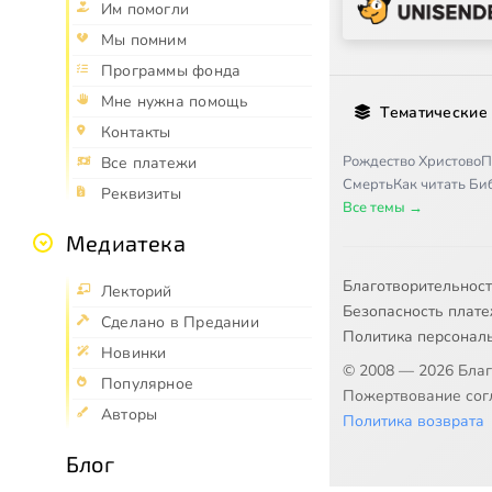
Им помогли
Мы помним
Программы фонда
Мне нужна помощь
Тематические
Контакты
Рождество Христово
П
Все платежи
Смерть
Как читать Б
Реквизиты
Все темы →
Медиатека
Благотворительнос
Лекторий
Безопасность плат
Сделано в Предании
Политика персонал
Новинки
© 2008 — 2026 Бла
Популярное
Пожертвование согл
Авторы
Политика возврата
Блог