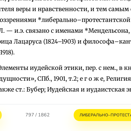
теля веры и нравственности, и тем самым
 воззрениями *либерально–протестантской
. — и.э. связано с именами *Мендельсона,
орица Лацаруса (1824–1903) и философа–ка
1918).
., Элементы иудейской этики, пер. с нем., в 
щности», СПб., 1901, т.2; е г о ж е, Религи
 также ст.: Бубер; Иудейская и иудаистская э
797 / 1862
ЛИБЕРАЛЬНО–ПРОТЕСТ