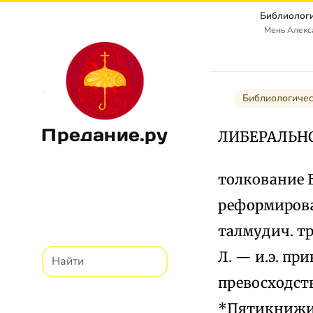
Библиологи
Мень Алекс
Библиологичес
Предание.ру
ЛИБЕРАЛЬН
толкование Б
реформирова
талмудич. т
Л. — и.э. пр
превосходст
*Пятикнижия