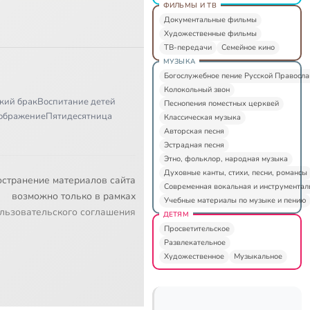
ФИЛЬМЫ И ТВ
Документальные фильмы
Художественные фильмы
ТВ-передачи
Семейное кино
МУЗЫКА
Богослужебное пение Русской Правосл
Колокольный звон
кий брак
Воспитание детей
Песнопения поместных церквей
ображение
Пятидесятница
Классическая музыка
Авторская песня
Эстрадная песня
Этно, фольклор, народная музыка
Духовные канты, стихи, песни, романсы
остранение материалов сайта
Современная вокальная и инструментал
возможно только в рамках
Учебные материалы по музыке и пению
льзовательского соглашения
ДЕТЯМ
Просветительское
Развлекательное
Художественное
Музыкальное