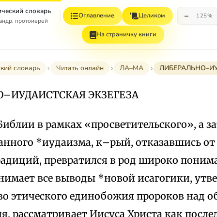
ческий словарь
−
Оглавление
Целиком
125%
андр, протоиерей
На страничку книги
кий словарь
Читать онлайн
ЛА–МА
ЛИБЕРАЛЬНО–ИУ
О–ИУДАИСТСКАЯ ЭКЗЕГЕЗА
иблии в рамках «просветительского», а з
нного *иудаизма, к–рый, отказавшись от
радиций, превратился в род широко понима
инимает все выводы *новой исагогики, утв
во этического единобожия пророков над 
, рассматривает Иисуса Христа как послед