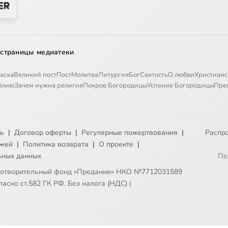
 страницы медиатеки
асха
Великий пост
Пост
Молитва
Литургия
Бог
Святость
О любви
Христианс
иблию
Зачем нужна религия
Покров Богородицы
Успение Богородицы
Пре
ть
|
Договор оферты
|
Регулярные пожертвования
|
Распр
ежей
|
Политика возврата
|
О проекте
|
ьных данных
По
готворительный фонд «Предание» НКО №7712031589
асно ст.582 ГК РФ. Без налога (НДС)
|