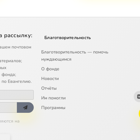
а рассылку:
Благотворительность
ашем почтовом
Благотворительность — помочь
нуждающимся
атериалов;
ных
О фонде
 фонда;
Новости
 по Евангелию.
Отчёты
Им помогли
Программы
ляются на