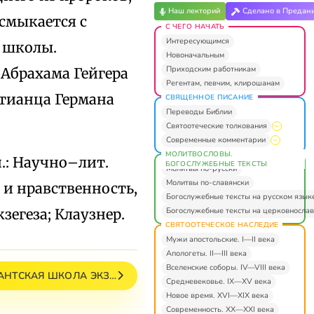
Наш лекторий
Сделано в Предан
 смыкается с
С ЧЕГО НАЧАТЬ
Интересующимся
 школы.
Новоначальным
Приходским работникам
 Абрахама Гейгера
Регентам, певчим, клирошанам
нтианца Германа
СВЯЩЕННОЕ ПИСАНИЕ
Переводы Библии
Святоотеческие толкования
Современные комментарии
МОЛИТВОСЛОВЫ.
кн.: Научно–лит.
БОГОСЛУЖЕБНЫЕ ТЕКСТЫ
Молитвы по-русски
Молитвы по-славянски
я и нравственность,
Богослужебные тексты на русском язык
Богослужебные тексты на церковнослав
кзегеза; Клаузнер.
СВЯТООТЕЧЕСКОЕ НАСЛЕДИЕ
Мужи апостольские. I—II века
Апологеты. II—III века
Вселенские соборы. IV—VIII века
АНТСКАЯ ШКОЛА ЭКЗ…
Средневековье. IX—XV века
Новое время. XVI—XIX века
Современность. XX—XXI века